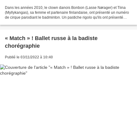
Dans les années 2010, le clown danois Bonbon (Lasse Nørager) et Tiina
(Myllykangas), sa femme et partenaire finlandaise, ont présenté un numéro
de cirque parodiant le badminton. Un pastiche rigolo qu'ils ont présenté
dans différents cirques du monde,...
« Match » ! Ballet russe à la badiste
chorégraphie
Publié le 03/11/2022 à 10:40