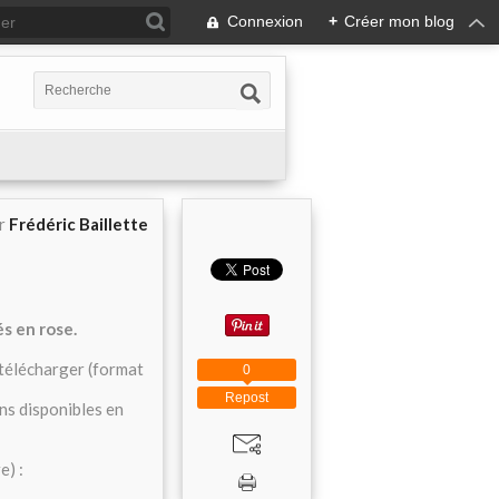
Connexion
+
Créer mon blog
ar
Frédéric Baillette
s en rose.
 télécharger (format
0
Repost
ns disponibles en
e) :