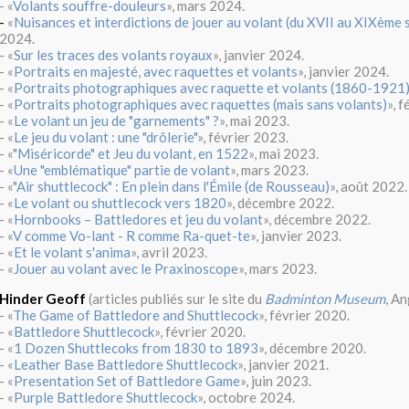
- «
Volants souffre-douleurs
», mars 2024.
-
«
Nuisances et interdictions de jouer au volant (du XVII au XIXème s
2024.
- «
Sur les traces des volants royaux
», janvier 2024.
- «
Portraits en majesté, avec raquettes et volants
», janvier 2024.
- «
Portraits photographiques avec raquette et volants (1860-1921
- «
Portraits photographiques avec raquettes (mais sans volants)
», 
- «
Le volant un jeu de "garnements" ?
», mai 2023.
- «
Le jeu du volant : une "drôlerie"
», février 2023.
- «
"Miséricorde" et Jeu du volant, en 1522
», mai 2023.
- «
Une "emblématique" partie de volant
», mars 2023.
- «
"Air shuttlecock" : En plein dans l'Émile (de Rousseau)
», août 2022.
- «
Le volant ou shuttlecock vers 1820
», décembre 2022.
- «
Hornbooks – Battledores et jeu du volant
», décembre 2022.
- «
V comme Vo-lant - R comme Ra-quet-te
», janvier 2023.
- «
Et le volant s'anima
», avril 2023.
- «
Jouer au volant avec le Praxinoscope
», mars 2023.
Hinder Geoff
(articles publiés sur le site du
Badminton Museum
, An
- «
The Game of Battledore and Shuttlecock
», février 2020.
- «
Battledore Shuttlecock
», février 2020.
- «
1 Dozen Shuttlecoks from 1830 to 1893
», décembre 2020.
- «
Leather Base Battledore Shuttlecock
», janvier 2021.
- «
Presentation Set of Battledore Game
», juin 2023.
- «
Purple Battledore Shuttlecock
», octobre 2024.