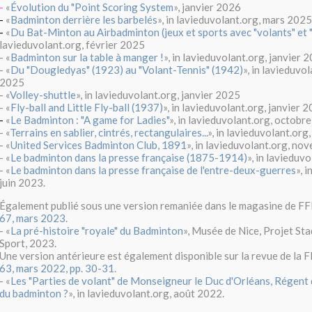
-
«
Évolution du "Point Scoring System
», janvier 2026
-
«
Badminton derrière les barbelés
», in lavieduvolant.org, mars 2025
-
«
Du Bat-Minton au Airbadminton (jeux et sports avec "volants" et "f
lavieduvolant.org, février 2025
- «
Badminton sur la table à manger !
», in lavieduvolant.org, janvier 
- «
Du "Dougledyas" (1923) au "Volant-Tennis" (1942)
», in lavieduvol
2025
- «
Volley-shuttle
», in lavieduvolant.org, janvier 2025
- «
Fly-ball and Little Fly-ball (1937)
», in lavieduvolant.org, janvier 
-
«
Le Badminton : "A game for Ladies"
», in lavieduvolant.org, octobr
- «
Terrains en sablier, cintrés, rectangulaires...
», in lavieduvolant.or
- «
United Services Badminton Club, 1891
», in lavieduvolant.org, no
- «
Le badminton dans la presse française (1875-1914)
», in lavieduvo
- «
Le badminton dans la presse française de l'entre-deux-guerres
», 
juin 2023.
Également publié sous une version remaniée dans le magasine de F
67, mars 2023
.
- «
La pré-histoire "royale" du Badminton
», Musée de Nice, Projet Sta
Sport, 2023.
Une version antérieure est également disponible sur la revue de la
63, mars 2022, pp. 30-31
.
- «
Les "Parties de volant" de Monseigneur le Duc d'Orléans, Régent
du badminton ?
», in lavieduvolant.org, août 2022.