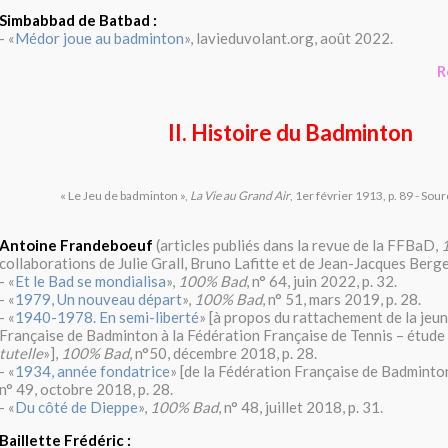
Simbabbad de Batbad :
- «
Médor joue au badminton
», lavieduvolant.org, août 2022.
R
II. Histoire du Badminton
« Le Jeu de badminton »,
La Vie au Grand Air
, 1er février 1913, p. 89 - Sou
Antoine Frandeboeuf
(articles publiés dans la revue de la FFBaD,
collaborations de Julie Grall, Bruno Lafitte et de Jean-Jacques Berge
- «
Et le Bad se mondialisa
»,
100% Bad
, n° 64, juin 2022, p. 32.
- «
1979, Un nouveau départ
»,
100% Bad
, n° 51, mars 2019, p. 28.
- «
1940-1978. En semi-liberté
» [à propos du rattachement de la jeu
Française de Badminton à la Fédération Française de Tennis – étude 
tutelle
»],
100% Bad
, n°50, décembre 2018, p. 28.
- «
1934, année fondatrice
» [de la Fédération Française de Badminto
n° 49, octobre 2018, p. 28.
- «
Du côté de Dieppe
»,
100% Bad
, n° 48, juillet 2018, p. 31.
Baillette Frédéric :