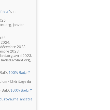
ilets"
», in
2025
ant.org, janvier
2025
e 2024.
g, décembre 2023.
vembre 2023.
lant.org, avril 2023.
in lavieduvolant.org,
FBaD,
100% Bad, n°
dium / L'héritage du
 FFBaD,
100% Bad, n°
 du royaume, ancêtre