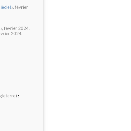
iècle)
», février
)
», février 2024.
février 2024.
gleterre)
: