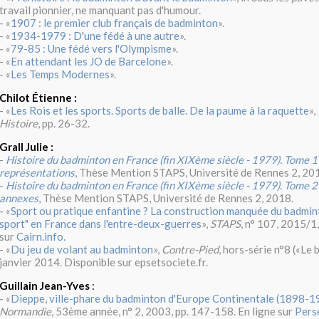
travail pionnier, ne manquant pas d'humour.
- «
1907 : le premier club français de badminton
».
- «
1934-1979 : D'une fédé à une autre
».
- «
79-85 : Une fédé vers l'Olympisme
».
- «
En attendant les JO de Barcelone
».
- «
Les Temps Modernes
».
Chilot Étienne :
- «
Les Rois et les sports. Sports de balle. De la paume à la raquette
»,
Histoire
, pp. 26-32.
Grall Julie :
-
Histoire du badminton en France (fin XIXème siècle - 1979). Tome 1 
représentations
, Thèse Mention STAPS, Université de Rennes 2, 20
-
Histoire du badminton en France (fin XIXème siècle - 1979). Tome 2 
annexes
, Thèse Mention STAPS, Université de Rennes 2, 2018.
- «
Sport ou pratique enfantine ? La construction manquée du badmint
sport" en France dans l'entre-deux-guerres
»,
STAPS
, n° 107, 2015/1,
sur
Cairn.info.
- «
Du jeu de volant au badminton
»,
Contre-Pied
, hors-série n°8 («Le
janvier 2014. Disponible sur epsetsociete.fr.
Guillain Jean-Yves
:
- «
Dieppe, ville-phare du badminton d'Europe Continentale (1898-1
Normandie
, 53ème année, n° 2, 2003, pp. 147-158. En ligne sur
Persé