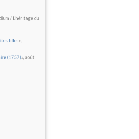
dium / L'héritage du
tes filles
»,
aire (1757)
», août