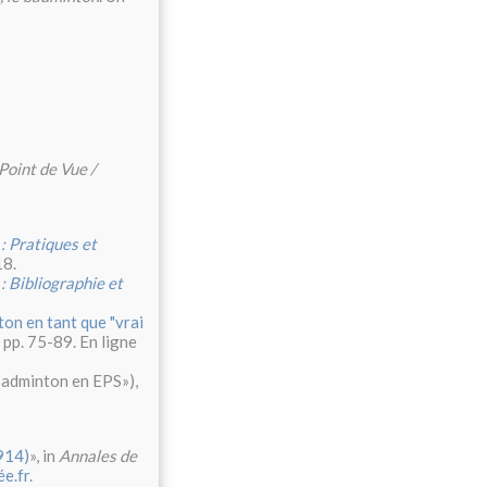
Point de Vue /
: Pratiques et
18.
: Bibliographie et
on en tant que "vrai
 pp. 75-89. En ligne
 badminton en EPS»),
914)
», in
Annales de
e.fr
.