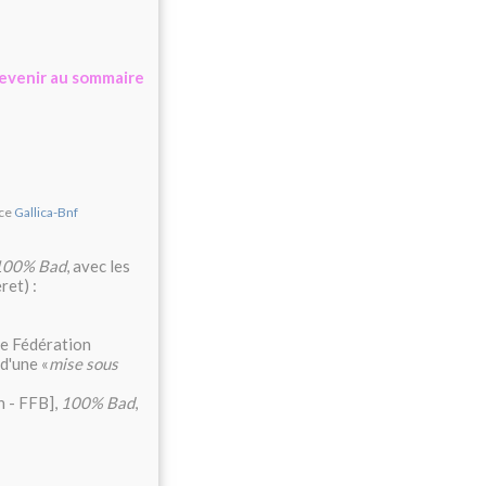
evenir au sommaire
rce
Gallica-Bnf
100% Bad
, avec les
ret) :
ne Fédération
d'une «
mise sous
n - FFB],
100% Bad
,