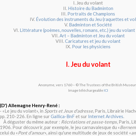
I. Jeu du volant
II.
Histoire du Badminton
III.
Portraits de Champions
IV.
Évolution des instruments du Jeu (raquettes et vo
V.
Badminton et Société
VI.
Littérature (poèmes, nouvelles, romans, etc.) jeu du volan
VII.
Art – Badminton et Jeu du volant
VIII.
Caricatures et jeu du volant
IX.
Pour les physiciens
I. Jeu du volant
Anonyme, vers 1760 – © The Trustees of the British Muse
Image téléchargeable
ICI
(D') Allemagne Henry-René :
- «Le jeu du volant», in
Sports et Jeux d'adresse
, Paris, Librairie Hac
pp. 210-226. En ligne sur
Gallica-BnF
et sur
Internet Archives
.
À déguster du même auteur :
Récréations et passe-temps
, Paris, L
1906. Pour découvrir, par exemple, le jeu carnavalesque du «
Bernem
celui du «
Pont d'amour
», ainsi qu'une multitude de jeux de société «
am