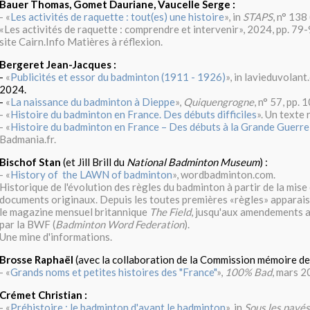
Bauer Thomas, Gomet Dauriane, Vaucelle Serge :
- «
Les activités de raquette : tout(es) une histoire
», in
STAPS
, n° 138
«Les activités de raquette : comprendre et intervenir», 2024, pp. 79-
site Cairn.Info Matières à réflexion.
Bergeret Jean-Jacques :
-
«
Publicités et essor du badminton (1911 - 1926)
», in lavieduvolant
2024.
-
«
La naissance du badminton à Dieppe
»,
Quiquengrogne
, n° 57, pp. 
- «
Histoire du badminton en France. Des débuts difficiles
». Un texte 
- «
Histoire du badminton en France – Des débuts à la Grande Guerre
Badmania.fr.
Bischof Stan
(et Jill Brill du
National Badminton Museum
) :
- «
History of the LAWN of badminton
», wordbadminton.com.
Historique de l'évolution des règles du badminton à partir de la mise 
documents originaux. Depuis les toutes premières «règles» apparai
le magazine mensuel britannique
The Field
, jusqu'aux amendements 
par la BWF (
Badminton Word Federation
).
Une mine d'informations.
Brosse Raphaël
(avec la collaboration de la Commission mémoire d
- «
Grands noms et petites histoires des "France"
»,
100% Bad
, mars 2
Crémet Christian :
- «
Préhistoire : le badminton d'avant le badminton
», in
Sous les pavés