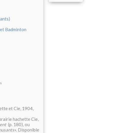
lants)
t et Badminton
um
hette et Cie, 1904,
ibrairie hachette Cie,
ent
(p. 180), ou
usants
». Disponible