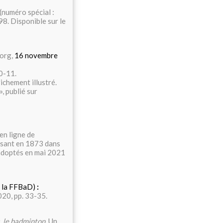
 (numéro spécial :
98. Disponible sur le
.org,
16 novembre
10-11.
richement illustré.
», publié sur
en ligne de
ssant en 1873 dans
adoptés en mai 2021
e la FFBaD)
:
020, pp. 33-35.
, le badminton
. Un