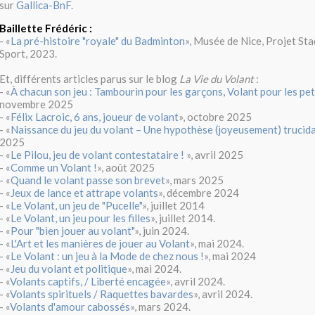
sur
Gallica-BnF
.
Baillette Frédéric :
- «
La pré-histoire "royale" du Badminton
», Musée de Nice, Projet Sta
Sport, 2023.
Et, différents articles parus sur le blog
La Vie du Volant
:
- «
À chacun son jeu : Tambourin pour les garçons, Volant pour les peti
novembre 2025
- «
Félix Lacroic, 6 ans, joueur de volant
», octobre 2025
- «
Naissance du jeu du volant – Une hypothèse (joyeusement) trucid
2025
- «
Le Pilou, jeu de volant contestataire !
», avril 2025
- «
Comme un Volant !
», août 2025
- «
Quand le volant passe son brevet
», mars 2025
- «
Jeux de lance et attrape volants
», décembre 2024
- «
Le Volant, un jeu de "Pucelle"
», juillet 2014
- «
Le Volant, un jeu pour les filles
», juillet 2014.
- «
Pour "bien jouer au volant"
», juin 2024.
- «
L'Art et les manières de jouer au Volant
», mai 2024.
- «
Le Volant : un jeu à la Mode de chez nous !
», mai 2024
- «
Jeu du volant et politique
», mai 2024.
- «
Volants captifs, / Liberté encagée
», avril 2024.
- «
Volants spirituels / Raquettes bavardes
», avril 2024.
- «
Volants d'amour cabossés
», mars 2024.