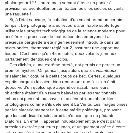
phalanges = 12 ! L'autre main servant à tenir un panier à
provision ou éventuellement un battoir, puis les siècles suivants,
une raquette !
Si, à l'état sauvage, l'incubation d'un volant prend un certain
temps... Le photographe a eu recours à un habile subterfuge,
utilisant les progrès technologiques de la science moderne pour
accélérer le processus de maturation des embryons. La
précieuse barquette a été ingénieusement introduite dans un
micro-ondes, thermostat réglé sur 2, assurant une opportune
tiédeur. C'est ainsi qu'en 45 minutes, deux volants-jumeaux
parfaitement identiques ont éclos.
Ces clichés, d'une extrême rareté, ont permis de percer un
premier mystère. On pensait jusqu'alors que les
volanteaux
brisaient leur coquille à petits coups de bec. Certes, quelques
esprits narquois faisaient bien remarquer que l'oisillon était
dépourvu d'un quelconque appendice nasal, mais leurs
objections étaient d'un revers balayées par les traditionnels
imbus qui pensent tout savoir et assènent leurs absurdités
ontologiques comme s'ils détenaient La Vérité. Les images prises
par Mr Macario mettent fin à cette stérile polémique, prouvant
que les soit-disant doctes érudits n'étaient que de pédants
Diafoirus. En effet, il apparaît indubitablement que c'est par la
pression exercée par leurs plumes, et uniquement grâce à cette
cette poussée interne, que la partie haute de la protectrice