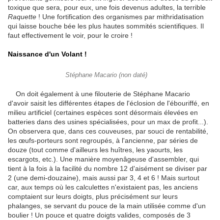
toxique que sera, pour eux, une fois devenus adultes, la terrible
Raquette
! Une fortification des organismes par mithridatisation
qui laisse bouche bée les plus hautes sommités scientifiques. Il
faut effectivement le voir, pour le croire !
Naissance d'un Volant !
Stéphane Macario (non daté)
On doit également à une filouterie de Stéphane Macario
d'avoir saisit les différentes étapes de l'éclosion de l'ébouriffé, en
milieu artificiel (certaines espèces sont désormais élevées en
batteries dans des usines spécialisées, pour un max de profit...).
On observera que, dans ces couveuses, par souci de rentabilité,
les œufs-porteurs sont regroupés, à l'ancienne, par séries de
douze (tout comme d'ailleurs les huîtres, les yaourts, les
escargots, etc.). Une manière moyenâgeuse d'assembler, qui
tient à la fois à la facilité du nombre 12 d'aisément se diviser par
2 (une demi-douzaine), mais aussi par 3, 4 et 6 ! Mais surtout
car, aux temps où les calculettes n'existaient pas, les anciens
comptaient sur leurs doigts, plus précisément sur leurs
phalanges, se servant du pouce de la main utilisée comme d'un
boulier ! Un pouce et quatre doigts valides, composés de 3