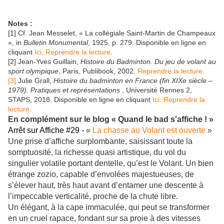
Notes :
[1]
Cf. Jean Messelet, « La collégiale Saint-Martin de Champeaux
», in
Bulletin Monumental
, 1925, p. 279. Disponible en ligne en
cliquant
Ici
.
Reprendre la lecture
.
[2]
Jean-Yves Guillain,
Histoire du Badminton. Du jeu de volant au
sport olympique
, Paris, Publibook, 2002.
Reprendre la lecture.
[3]
Julie Grall,
Histoire du badminton en France (fin XIXe siècle –
1979). Pratiques et représentations
, Université Rennes 2,
STAPS, 2018. Disponible en ligne en cliquant
Ici.
Reprendre la
lecture
.
En complément sur le blog « Quand le bad s'affiche ! »
Arrêt sur Affiche #29 -
«
La chasse au Volant est ouverte
»
Une prise d’affiche surplombante, saisissant toute la
somptuosité, la richesse quasi artistique, du vol du
singulier volatile portant dentelle, qu’est le Volant. Un bien
étrange zozio, capable d’envolées majestueuses, de
s’élever haut, très haut avant d’entamer une descente à
l’impeccable verticalité, proche de la chute libre.
Un élégant, à la cape immaculée, qui peut se transformer
en un cruel rapace, fondant sur sa proie à des vitesses