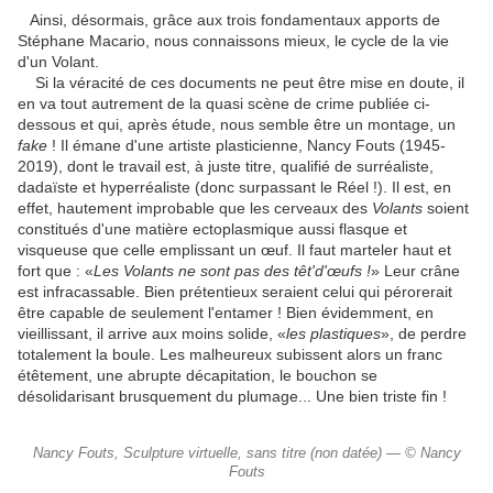
Ainsi, désormais, grâce aux trois fondamentaux apports de
Stéphane Macario, nous connaissons mieux, le cycle de la vie
d'un Volant.
Si la véracité de ces documents ne peut être mise en doute, il
en va tout autrement de la quasi scène de crime publiée ci-
dessous et qui, après étude, nous semble être un montage, un
fake
! Il émane d'une artiste plasticienne, Nancy Fouts (1945-
2019), dont le travail est, à juste titre, qualifié de surréaliste,
dadaïste et hyperréaliste (donc surpassant le Réel !). Il est, en
effet, hautement improbable que les cerveaux des
Volants
soient
constitués d'une matière ectoplasmique aussi flasque et
visqueuse que celle emplissant un œuf. Il faut marteler haut et
fort que : «
Les Volants ne sont pas des têt'd'œufs !
» Leur crâne
est infracassable. Bien prétentieux seraient celui qui pérorerait
être capable de seulement l'entamer ! Bien évidemment, en
vieillissant, il arrive aux moins solide, «
les plastiques
», de perdre
totalement la boule. Les malheureux subissent alors un franc
étêtement, une abrupte décapitation, le bouchon se
désolidarisant brusquement du plumage... Une bien triste fin !
Nancy Fouts, Sculpture virtuelle, sans titre (non datée) — © Nancy
Fouts