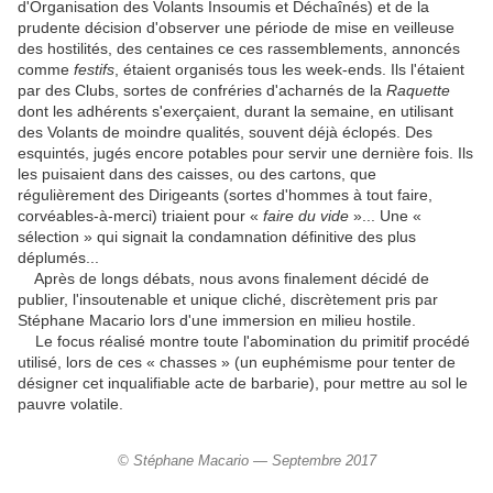
d'Organisation des Volants Insoumis et Déchaînés) et de la
prudente décision d'observer une période de mise en veilleuse
des hostilités, des centaines ce ces rassemblements, annoncés
comme
festifs
, étaient organisés tous les week-ends. Ils l'étaient
par des Clubs, sortes de confréries d'acharnés de la
Raquette
dont les adhérents s'exerçaient, durant la semaine, en utilisant
des Volants de moindre qualités, souvent déjà éclopés. Des
esquintés, jugés encore potables pour servir une dernière fois. Ils
les puisaient dans des caisses, ou des cartons, que
régulièrement des Dirigeants (sortes d'hommes à tout faire,
corvéables-à-merci) triaient pour «
faire du vide
»... Une «
sélection » qui signait la condamnation définitive des plus
déplumés...
Après de longs débats, nous avons finalement décidé de
publier, l'insoutenable et unique cliché, discrètement pris par
Stéphane Macario lors d'une immersion en milieu hostile.
Le focus réalisé montre toute l'abomination du primitif procédé
utilisé, lors de ces « chasses » (un euphémisme pour tenter de
désigner cet inqualifiable acte de barbarie), pour mettre au sol le
pauvre volatile.
© Stéphane Macario — Septembre 2017