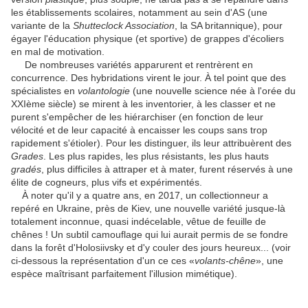
les établissements scolaires, notamment au sein d'AS (une
variante de la
Shutteclock Association
, la SA britannique), pour
égayer l'éducation physique (et sportive) de grappes d'écoliers
en mal de motivation.
De nombreuses variétés apparurent et rentrèrent en
concurrence. Des hybridations virent le jour. À tel point que des
spécialistes en
volantologie
(une nouvelle science née à l'orée du
XXIème siècle) se mirent à les inventorier, à les classer et ne
purent s'empêcher de les hiérarchiser (en fonction de leur
vélocité et de leur capacité à encaisser les coups sans trop
rapidement s'étioler). Pour les distinguer, ils leur attribuèrent des
Grades
. Les plus rapides, les plus résistants, les plus hauts
gradés
, plus difficiles à attraper et à mater, furent réservés à une
élite de cogneurs, plus vifs et expérimentés.
À noter qu'il y a quatre ans, en 2017, un collectionneur a
repéré en Ukraine, près de Kiev, une nouvelle variété jusque-là
totalement inconnue, quasi indécelable, vêtue de feuille de
chênes ! Un subtil camouflage qui lui aurait permis de se fondre
dans la forêt d'Holosiivsky et d'y couler des jours heureux... (voir
ci-dessous la représentation d'un ce ces «
volants-chêne
», une
espèce maîtrisant parfaitement l'illusion mimétique).