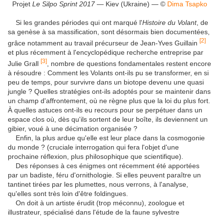
Projet
Le Silpo Sprint 2017
— Kiev (Ukraine) — ©
Dima Tsapko
Si les grandes périodes qui ont marqué l'
Histoire du Volant
, de
sa genèse à sa massification, sont désormais bien documentées,
[2]
grâce notamment au travail précurseur de Jean-Yves Guillain
et plus récemment à l'encyclopédique recherche entreprise par
[3]
Julie Grall
, nombre de questions fondamentales restent encore
à résoudre : Comment les Volants ont-ils pu se transformer, en si
peu de temps, pour survivre dans un biotope devenu une quasi
jungle ? Quelles stratégies ont-ils adoptés pour se maintenir dans
un champ d'affrontement, où ne règne plus que la loi du plus fort.
À quelles astuces ont-ils eu recours pour se perpétuer dans un
espace clos où, dès qu'ils sortent de leur boîte, ils deviennent un
gibier, voué à une décimation organisée ?
Enfin, la plus ardue qu'elle est leur place dans la cosmogonie
du monde ? (cruciale interrogation qui fera l'objet d'une
prochaine réflexion, plus philosophique que scientifique).
Des réponses à ces énigmes ont récemment été apportées
par un badiste, féru d'ornithologie. Si elles peuvent paraître un
tantinet tirées par les plumettes, nous verrons, à l'analyse,
qu'elles sont très loin d'être foldingues.
On doit à un artiste érudit (trop méconnu), zoologue et
illustrateur, spécialisé dans l'étude de la faune sylvestre