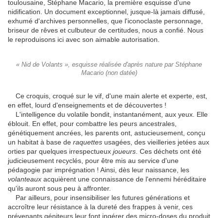
toulousaine, Stéphane Macario, la première esquisse d'une
nidification. Un document exceptionnel, jusque-là jamais diffusé,
exhumé d'archives personnelles, que l'iconoclaste personnage,
briseur de rêves et culbuteur de certitudes, nous a confié. Nous
le reproduisons ici avec son aimable autorisation.
« Nid de Volants », esquisse réalisée d'après nature par Stéphane
Macario (non datée)
Ce croquis, croqué sur le vif, d'une main alerte et experte, est,
en effet, lourd d'enseignements et de découvertes !
L'intelligence du volatile bondit, instantanément, aux yeux. Elle
éblouit. En effet, pour combattre les peurs ancestrales,
génétiquement ancrées, les parents ont, astucieusement, conçu
un habitat à base de
raquettes
usagées, des vieilleries jetées aux
orties par quelques irrespectueux
joueurs
. Ces déchets ont été
judicieusement recyclés, pour être mis au service d'une
pédagogie par imprégnation ! Ainsi, dès leur naissance, les
volanteaux
acquièrent une connaissance de l'ennemi héréditaire
qu'ils auront sous peu à affronter.
Par ailleurs, pour insensibiliser les futures générations et
accroître leur résistance à la dureté des frappes à venir, ces
prévenants géniteurs leur font ingérer des micro-doses du produit