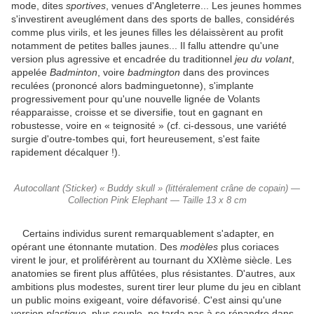
mode, dites
sportives
, venues d'Angleterre... Les jeunes hommes
s'investirent aveuglément dans des sports de balles, considérés
comme plus virils, et les jeunes filles les délaissèrent au profit
notamment de petites balles jaunes... Il fallu attendre qu'une
version plus agressive et encadrée du traditionnel
jeu du volant
,
appelée
Badminton
, voire
badmington
dans des provinces
reculées (prononcé alors badminguetonne), s'implante
progressivement pour qu'une nouvelle lignée de Volants
réapparaisse, croisse et se diversifie, tout en gagnant en
robustesse, voire en « teignosité » (cf. ci-dessous, une variété
surgie d'outre-tombes qui, fort heureusement, s'est faite
rapidement décalquer !).
Autocollant (Sticker) « Buddy skull » (littéralement crâne de copain) —
Collection Pink Elephant — Taille 13 x 8 cm
Certains individus surent remarquablement s'adapter, en
opérant une étonnante mutation. Des
modèles
plus coriaces
virent le jour, et proliférèrent au tournant du XXIème siècle. Les
anatomies se firent plus affûtées, plus résistantes. D'autres, aux
ambitions plus modestes, surent tirer leur plume du jeu en ciblant
un public moins exigeant, voire défavorisé. C'est ainsi qu'une
version
plastique
, plus souple, ne tarda pas à se répandre dans