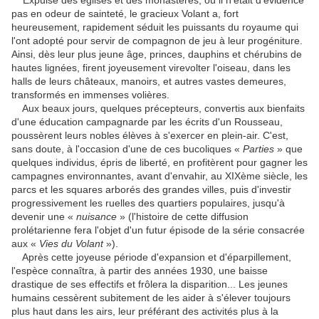
Expulsé des églises et des monastères, où il n'était d'évidence
pas en odeur de sainteté, le gracieux Volant a, fort
heureusement, rapidement séduit les puissants du royaume qui
l'ont adopté pour servir de compagnon de jeu à leur progéniture.
Ainsi, dès leur plus jeune âge, princes, dauphins et chérubins de
hautes lignées, firent joyeusement virevolter l'oiseau, dans les
halls de leurs châteaux, manoirs, et autres vastes demeures,
transformés en immenses volières.
Aux beaux jours, quelques précepteurs, convertis aux bienfaits
d'une éducation campagnarde par les écrits d'un Rousseau,
poussèrent leurs nobles élèves à s'exercer en plein-air. C'est,
sans doute, à l'occasion d'une de ces bucoliques «
Parties
» que
quelques individus, épris de liberté, en profitèrent pour gagner les
campagnes environnantes, avant d'envahir, au XIXème siècle, les
parcs et les squares arborés des grandes villes, puis d'investir
progressivement les ruelles des quartiers populaires, jusqu'à
devenir une «
nuisance
» (l'histoire de cette diffusion
prolétarienne fera l'objet d'un futur épisode de la série consacrée
aux «
Vies du Volant
»).
Après cette joyeuse période d'expansion et d'éparpillement,
l'espèce connaîtra, à partir des années 1930, une baisse
drastique de ses effectifs et frôlera la disparition... Les jeunes
humains cessèrent subitement de les aider à s'élever toujours
plus haut dans les airs, leur préférant des activités plus à la