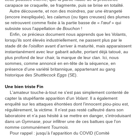
carapace se craquelle, se fragmente, puis se brise en totalité.
Autre découverte, et non des moindres, par une étrangeté
(encore inexpliquée), les
calamus
(ou tiges creuses) des plumes
se retrouvent comme fixée à la partie basse de «
l'œuf
» qui
subsiste sous l'appellation de
Bouchon
!
Enfin, ce précieux document nous apprends que les Volants,
lorsqu'ils sont élevés industriellement, ne passent plus par le
stade dit de
l'oisillon
avant d'arriver à maturité, mais apparaissent
instantanément avec leur gabarit adulte, portant déjà tatoué, au
plus profond de leur chair, la marque de leur clan. Ici, nous
sommes, comme annoncé en en-tête de la séquence, en
présence d'une variété britannique, appartenant au gang
historique des
Shuttlecock Eggs
(SE).
Une bien triste Fin
L'amateur touche-à-tout ne s'est pas simplement contenté de
capter la stupéfiante apparition d'un
Volant
. Il a également
enquêté sur les attaques éhontées dont l'innocent piou-piou est,
régulièrement, la victime. Il n'est pas resté calfeutré dans son
laboratoire et n'a pas hésité à se mettre en danger, s'introduisant
dans un
Gymnase
, pour infiltrer une de ces battues que l'on
nomme communément
Tournois
.
Pour rappel : jusqu'à l'apparition du COVID (Comité