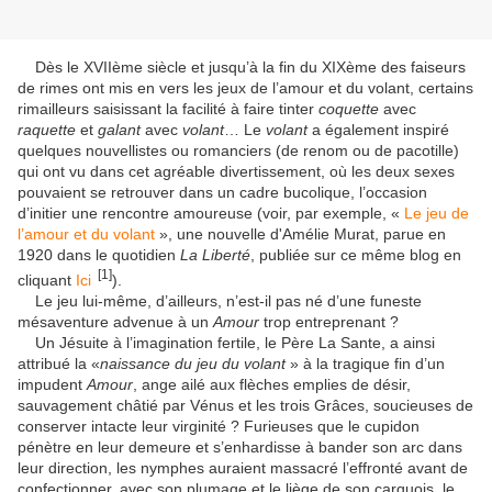
Dès le XVIIème siècle et jusqu’à la fin du XIXème des faiseurs
de rimes ont mis en vers les jeux de l’amour et du volant, certains
rimailleurs saisissant la facilité à faire tinter
coquette
avec
raquette
et
galant
avec
volant
… Le
volant
a également inspiré
quelques nouvellistes ou romanciers (de renom ou de pacotille)
qui ont vu dans cet agréable divertissement, où les deux sexes
pouvaient se retrouver dans un cadre bucolique, l’occasion
d’initier une rencontre amoureuse (voir, par exemple, «
Le jeu de
l’amour et du volant
», une nouvelle d'Amélie Murat, parue en
1920 dans le quotidien
La Liberté
, publiée sur ce même blog en
[1]
cliquant
Ici
).
Le jeu lui-même, d’ailleurs, n’est-il pas né d’une funeste
mésaventure advenue à un
Amour
trop entreprenant ?
Un Jésuite à l’imagination fertile, le Père La Sante, a ainsi
attribué la «
naissance du jeu du volant
» à la tragique fin d’un
impudent
Amour
, ange ailé aux flèches emplies de désir,
sauvagement châtié par Vénus et les trois Grâces, soucieuses de
conserver intacte leur virginité ? Furieuses que le cupidon
pénètre en leur demeure et s’enhardisse à bander son arc dans
leur direction, les nymphes auraient massacré l’effronté avant de
confectionner, avec son plumage et le liège de son carquois, le