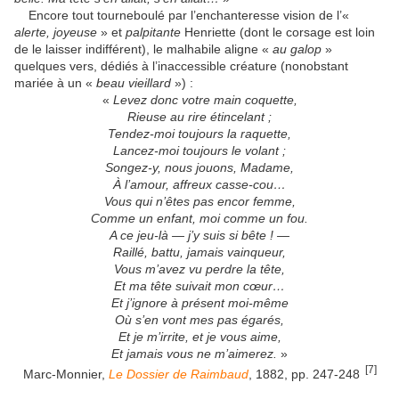
Encore tout tourneboulé par l’enchanteresse vision de l’«
alerte, joyeuse
» et
palpitante
Henriette (dont le corsage est loin
de le laisser indifférent), le malhabile aligne «
au galop
»
quelques vers, dédiés à l’inaccessible créature (nonobstant
mariée à un «
beau vieillard
») :
«
Levez donc votre main coquette,
Rieuse au rire étincelant ;
Tendez-moi toujours la raquette,
Lancez-moi toujours le volant ;
Songez-y, nous jouons, Madame,
À l’amour, affreux casse-cou…
Vous qui n’êtes pas encor femme,
Comme un enfant, moi comme un fou.
A ce jeu-là — j’y suis si bête ! —
Raillé, battu, jamais vainqueur,
Vous m’avez vu perdre la tête,
Et ma tête suivait mon cœur…
Et j’ignore à présent moi-même
Où s’en vont mes pas égarés,
Et je m’irrite, et je vous aime,
Et jamais vous ne m’aimerez.
»
[7]
Marc-Monnier,
Le Dossier de Raimbaud
, 1882, pp. 247-248