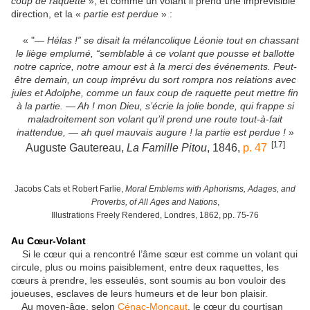
coup de raquette
», et comme un volant il prend une imprévisible
direction, et la «
partie est perdue
» :
« "—
Hélas !” se disait la mélancolique Léonie tout en chassant
le liège emplumé, “semblable à ce volant que pousse et ballotte
notre caprice, notre amour est à la merci des événements. Peut-
être demain, un coup imprévu du sort rompra nos relations avec
jules et Adolphe, comme un faux coup de raquette peut mettre fin
à la partie. — Ah ! mon Dieu, s’écrie la jolie bonde, qui frappe si
maladroitement son volant qu’il prend une route tout-à-fait
inattendue, — ah quel mauvais augure ! la partie est perdue !
»
[17]
Auguste Gautereau,
La Famille Pitou
, 1846,
p. 47
Jacobs Cats et Robert Farlie,
Moral Emblems with Aphorisms, Adages, and
Proverbs, of All Ages and Nations
,
Illustrations Freely Rendered, Londres, 1862, pp. 75-76
Au Cœur-Volant
Si le cœur qui a rencontré l’âme sœur est comme un volant qui
circule, plus ou moins paisiblement, entre deux raquettes, les
cœurs à prendre, les esseulés, sont soumis au bon vouloir des
joueuses, esclaves de leurs humeurs et de leur bon plaisir.
Au moyen-âge, selon
Cénac-Moncaut
, le cœur du courtisan