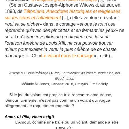
(Selon Gustave-Joseph-Alphonse Witowski, auteur, en
1898, de
Tétoniana. Anecdotes historiques et religieuses
sur les seins et l'allaitement
[...], cette aventure du volant
«
qui va se nicher
» dans le corsage «
et que le roi n'ose
reprendre qu'avec des pincettes et en fermant les yeux
» ne
serait qu' «
une invention du prédicateur qui, faisant
l'oraison funèbre de Louis XIII, ne crut pouvoir trouver
mieux pour exalter la vertu la plus célèbre de ce chaste
monarque
» - Cf. «
Le volant dans le corsage
», p. 66).
Affiche du Court-métrage (18mn)
Shuttlecock.
It's called Badminton, not
Goodminton
Mélanie M. Jones, Canada, 2018, Crazy8s Film Society
Si le jeu du volant est propice à la rencontre amoureuse,
l’Amour lui-même, n’est-il pas comme un volant qui vogue
allégrement de raquette en raquette ?
Amor, ut Pila, vices exigit
L’Amour, comme une balle ou un volant, demande à être
renvoyé :