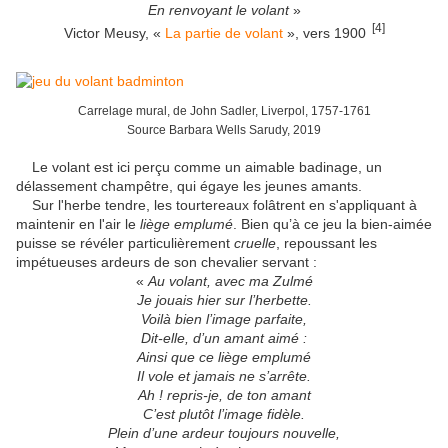
En renvoyant le volant
»
[4]
Victor Meusy, «
La partie de volant
», vers 1900
Carrelage mural, de John Sadler, Liverpol, 1757-1761
Source Barbara Wells Sarudy, 2019
Le volant est ici perçu comme un aimable badinage, un
délassement champêtre, qui égaye les jeunes amants.
Sur l'herbe tendre, les tourtereaux folâtrent en s'appliquant à
maintenir en l'air le
liège emplumé
. Bien qu’à ce jeu la bien-aimée
puisse se révéler particulièrement
cruelle
, repoussant les
impétueuses ardeurs de son chevalier servant :
«
Au volant, avec ma Zulmé
Je jouais hier sur l’herbette.
Voilà bien l’image parfaite,
Dit-elle, d’un amant aimé :
Ainsi que ce liège emplumé
Il vole et jamais ne s’arrête.
Ah ! repris-je, de ton amant
C’est plutôt l’image fidèle.
Plein d’une ardeur toujours nouvelle,