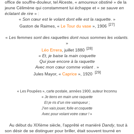
office de souffre-douleur, tel Alceste, «
amoureux obstiné
» de la
jeune Célimène qui constamment lui échappe et «
se sauve en
éclatant de rire
» :
«
Son cœur est le volant dont elle est la raquette
. »
[27]
Gaston de Raimes, «
Le Tour du vase
», 1906
«
Les femmes sont des raquettes dont nous sommes les volants.
»
[28]
Léo Errera
, juillet 1880
«
Et, je baise la main coquette
Qui joue encore à la raquette
Avec mon cœur comme volant
. »
[29]
Jules Mayor, «
Caprice
», 1920
« Les Poupées », carte postale, années 1900, auteur Inconnu
«
Je tiens en main une raquette
Et je ris d’un rire vainqueur ;
J’en vais jouer, folle et coquette
Avec pour volant votre cœur !
»
Au début du XIXème siècle, l'apprêté et maniéré
Dandy
, tout à
son désir de se distinguer pour briller, était souvent tourné en