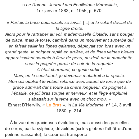
in
Le Roman. Journal des Feuilletons Marseillais
,
1er janvier 1883, n° 1055, p. 670.
«
Parfois la brise équinoxiale se levait,
[...]
et le volant déviait de
la ligne droite.
Alors pour le rattraper au vol, mademoiselle Clotilde, sans bouger
de place, mais le torse, cambré dans un mouvement superbe qui
en faisait saillir les lignes galantes, déployait son bras avec un
grand geste, le poignet replié en arrière, et de fines veines bleues
apparaissaient soudain à fleur de peau, au-delà de la manchette,
sous la poignée garnie de cuir de la raquette.
C'était charmant, ce geste subit !
Mais, en le constatant, je devenais maladroit à la riposte.
Mon œil oubliant le volant relancé avec autant de force que de
grâce admirait dans toute sa chère longueur, du poignet à
l'épaule, ce joli bras souple et nerveux, et le liège emplumé
s'abattait sur la terre avec un choc mou.
»
Ernest D'Hervilly, «
Le Bras
», in
La Vie Moderne,
n° 14, 3 avril
1880, p. 214.
À la vue des gracieuses évolutions, mais aussi des parcelles
de corps, par la sylphide, dévoilées (ici les globes d'albâtre d'une
poitrine naissante), le cœur est transporté :