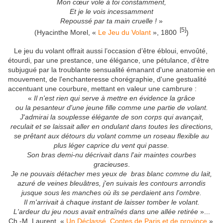
Mon cœur vole à toi constamment,
Et je le vois incessamment
Repoussé par ta main cruelle !
»
[5]
(Hyacinthe Morel, «
Le Jeu du Volant
», 1800
)
Le jeu du volant offrait aussi l’occasion d’être ébloui, envoûté,
étourdi, par une prestance, une élégance, une pétulance, d'être
subjugué par la troublante sensualité émanant d'une anatomie en
mouvement, de l'enchanteresse chorégraphie, d'une gestualité
accentuant une courbure, mettant en valeur une cambrure :
«
Il n'est rien qui serve à mettre en évidence la grâce
ou la pesanteur d'une jeune fille comme une partie de volant.
J'admirai la souplesse élégante de son corps qui avançait,
reculait et se laissait aller en ondulant dans toutes les directions,
se prêtant aux détours du volant comme un roseau flexible au
plus léger caprice du vent qui passe.
Son bras demi-nu décrivait dans l'air maintes courbes
gracieuses
.
Je ne pouvais détacher mes yeux de bras blanc comme du lait,
azuré de veines bleuâtres, j'en suivais les contours arrondis
jusque sous les manches où ils se perdaient ans l'ombre.
Il m'arrivait à chaque instant de laisser tomber le volant.
L'ardeur du jeu nous avait entraînés dans une allée retirée
»...
Ch.-M. Laurent, «
Un Déclassé. Contes de Paris et de province
»,