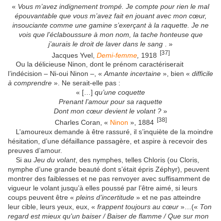
«
Vous m’avez indignement trompé. Je compte pour rien le mal
épouvantable que vous m’avez fait en jouant avec mon cœur,
insouciante comme une gamine s’exerçant à la raquette. Je ne
vois que l’éclaboussure à mon nom, la tache honteuse que
j’aurais le droit de laver dans le sang
. »
[37]
Jacques Yvel,
Demi-femme
,
1918
Ou la délicieuse Ninon, dont le prénom caractériserait
l’indécision – Ni-oui Ninon –, «
Amante incertaine
», bien «
difficile
à comprendre
». Ne serait-elle pas :
« […]
qu’une coquette
Prenant l’amour pour sa raquette
Dont mon cœur devient le volant ?
»
[38]
Charles Coran, «
Ninon
», 1884
L’amoureux demande à être rassuré, il s’inquiète de la moindre
hésitation, d’une défaillance passagère, et aspire à recevoir des
preuves d’amour.
Si au
Jeu du volant
, des nymphes, telles Chloris (ou Cloris,
nymphe d’une grande beauté dont s’était épris Zéphyr), peuvent
montrer des faiblesses et ne pas renvoyer avec suffisamment de
vigueur le volant jusqu’à elles poussé par l’être aimé, si leurs
coups peuvent être «
pleins d’incertitude
» et ne pas atteindre
leur cible, leurs yeux, eux, «
frappent toujours au cœur
»…(«
Ton
regard est mieux qu'un baiser / Baiser de flamme / Que sur mon