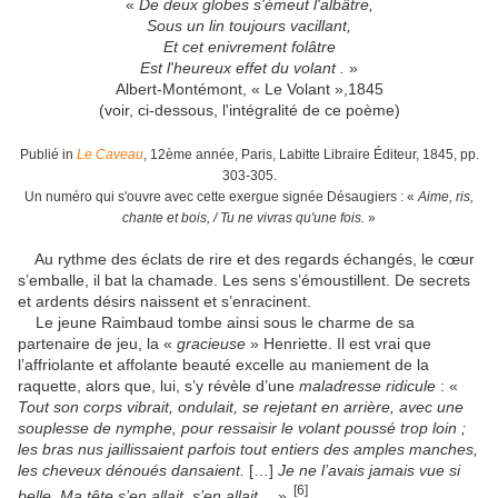
«
De deux globes s'émeut l'albâtre,
Sous un lin toujours vacillant,
Et cet enivrement folâtre
Est l'heureux effet du volant .
»
Albert-Montémont, « Le Volant »,1845
(voir, ci-dessous, l'intégralité de ce poème)
Publié in
Le Caveau
, 12ème année, Paris, Labitte Libraire Éditeur, 1845, pp.
303-305.
Un numéro qui s'ouvre avec cette exergue signée Désaugiers : «
Aime, ris,
chante et bois, / Tu ne vivras qu'une fois.
»
Au rythme des éclats de rire et des regards échangés, le cœur
s’emballe, il bat la chamade. Les sens s’émoustillent. De secrets
et ardents désirs naissent et s’enracinent.
Le jeune Raimbaud tombe ainsi sous le charme de sa
partenaire de jeu, la «
gracieuse
» Henriette. Il est vrai que
l’affriolante et affolante beauté excelle au maniement de la
raquette, alors que, lui, s’y révèle d’une
maladresse ridicule
: «
Tout son corps vibrait, ondulait, se rejetant en arrière, avec une
souplesse de nymphe, pour ressaisir le volant poussé trop loin ;
les bras nus jaillissaient parfois tout entiers des amples manches,
les cheveux dénoués dansaient.
[…]
Je ne l’avais jamais vue si
[6]
belle. Ma tête s’en allait, s’en allait…
»