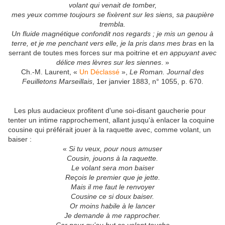
volant qui venait de tomber,
mes yeux comme toujours se fixèrent sur les siens, sa paupière
trembla.
Un fluide magnétique confondit nos regards ; je mis un genou à
terre, et je me penchant vers elle, je la pris dans mes bras
en la
serrant de toutes mes forces sur ma poitrine et
en appuyant avec
délice mes lèvres sur les siennes
. »
Ch.-M. Laurent, «
Un Déclassé
»,
Le Roman. Journal des
Feuilletons Marseillais
, 1er janvier 1883, n° 1055, p. 670.
Les plus audacieux profitent d'une soi-disant gaucherie pour
tenter un intime rapprochement, allant jusqu'à enlacer la coquine
cousine qui préférait jouer à la raquette avec, comme volant, un
baiser :
«
Si tu veux, pour nous amuser
Cousin, jouons à la raquette.
Le volant sera mon baiser
Reçois le premier que je jette.
Mais il me faut le renvoyer
Cousine ce si doux baiser.
Or moins habile à le lancer
Je demande à me rapprocher.
Car pour qu’au but ce volant touche