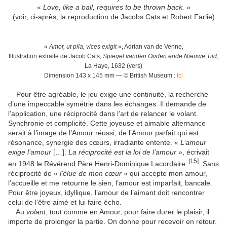
«
Love, like a ball, requires to be thrown back.
»
(voir, ci-après, la reproduction de Jacobs Cats et Robert Farlie)
«
Amor, ut pila, vices exigit
», Adrian van de Venne,
Illustration extraite de Jacob Cats,
Spiegel vanden Ouden ende Nieuwe Tijd
,
La Haye, 1632 (vers)
Dimension 143 x 145 mm — © British Museum :
Ici
Pour être agréable, le jeu exige une continuité, la recherche
d’une impeccable symétrie dans les échanges. Il demande de
l’application, une réciprocité dans l’art de relancer le volant.
Synchronie et complicité. Cette joyeuse et aimable alternance
serait à l’image de l’Amour réussi, de l’Amour parfait qui est
résonance, synergie des cœurs, irradiante entente. «
L’amour
exige l’amour
[…].
La réciprocité est la loi de l’amour
», écrivait
[15]
en 1948 le Révérend Père Henri-Dominique Lacordaire
.
Sans
réciprocité de «
l’élue de mon cœur
» qui accepte mon amour,
l’accueille et me retourne le sien, l’amour est imparfait, bancale.
Pour être joyeux, idyllique, l’amour de l’aimant doit rencontrer
celui de l’être aimé et lui faire écho.
Au
volant
, tout comme en Amour, pour faire durer le plaisir, il
importe de prolonger la partie. On donne pour recevoir en retour.