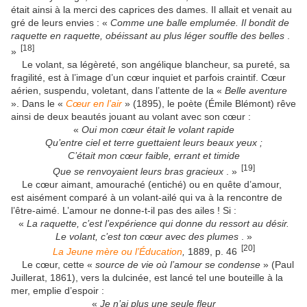
était ainsi à la merci des caprices des dames. Il allait et venait au
gré de leurs envies : «
Comme une balle emplumée. Il bondit de
raquette en raquette, obéissant au plus léger souffle des belles
.
[18]
»
Le volant, sa légèreté, son angélique blancheur, sa pureté, sa
fragilité, est à l’image d’un cœur inquiet et parfois craintif. Cœur
aérien, suspendu, voletant, dans l’attente de la «
Belle aventure
». Dans le «
Cœur en l’air
» (1895), le poète (Émile Blémont) rêve
ainsi de deux beautés jouant au volant avec son cœur :
«
Oui mon cœur était le volant rapide
Qu’entre ciel et terre guettaient leurs beaux yeux ;
C’était mon cœur faible, errant et timide
[19]
Que se renvoyaient leurs bras gracieux
. »
Le cœur aimant, amouraché (entiché) ou en quête d’amour,
est aisément comparé à un volant-ailé qui va à la rencontre de
l’être-aimé. L’amour ne donne-t-il pas des ailes ! Si :
«
La raquette, c’est l’expérience qui donne du ressort au désir.
Le volant, c’est ton cœur avec des plumes
. »
[20]
La Jeune mère ou l’Éducation
,
1889, p. 46
Le cœur, cette «
source de vie où l’amour se condense
» (Paul
Juillerat, 1861), vers la dulcinée, est lancé tel une bouteille à la
mer, emplie d’espoir :
«
Je n’ai plus une seule fleur