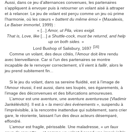
Aussi, dans ce jeu d’alternances convenues, les partenaires
s’appliquent à envoyer puis à retourner un volant aisé à attraper
et à relancer. Le jeu de volant est perçu comme un jeu où prime
l’harmonie, où les cœurs «
battent du même émoi
» (Maxalexis,
Le Baiser immortel
, 1999) :
« [...]
Amor, ut Pila, vices exigit.
That is, Love, like
[…]
a Shuttle-cock, must be returnd, and help
up on both sides.
»
[16]
Lord Bushop of Salisbury, 1697
Comme un volant, des deux côtés, l’Amour doit être rendu
avec bienveillance. Car si l’un des partenaires se montre
incapable de le renvoyer correctement, s’il vient à
faillir
, alors le
jeu prend subitement fin...
Si le jeu du volant, dans sa sereine fluidité, est à l’image de
l’Amour réussi, il est aussi, dans ses loupés, ses égarements, à
l’image des déconvenues et des bifurcations amoureuses.
L’amour est une aventure, une aventure aventureuse (Vladimir
Jankélévitch). Il est à «
la merci des événements
», suspendu à
l’imprévisible, à la rencontre inattendue qui subitement, sans crier
gare, le réoriente, laissant l’un des deux acteurs désemparé,
effondré.
L’amour est fragile, périssable. Une maladresse, «
un faux