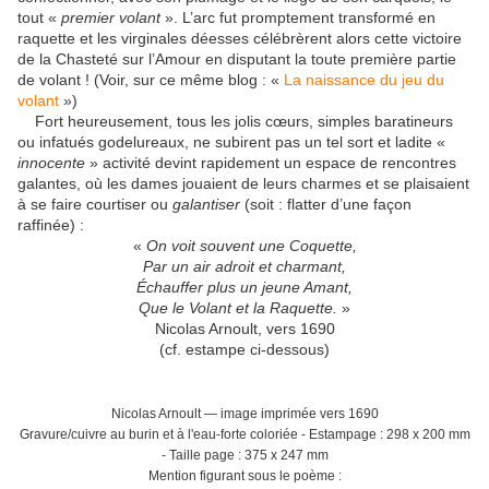
tout «
premier volant
». L’arc fut promptement transformé en
raquette et les virginales déesses célébrèrent alors cette victoire
de la Chasteté sur l’Amour en disputant la toute première partie
de volant ! (Voir, sur ce même blog : «
La naissance du jeu du
volant
»)
Fort heureusement, tous les jolis cœurs, simples baratineurs
ou infatués godelureaux, ne subirent pas un tel sort et ladite «
innocente
» activité devint rapidement un espace de rencontres
galantes, où les dames jouaient de leurs charmes et se plaisaient
à se faire courtiser ou
galantiser
(soit : flatter d’une façon
raffinée) :
«
On voit souvent une Coquette,
Par un air adroit et charmant,
Échauffer plus un jeune Amant,
Que le Volant et la Raquette.
»
Nicolas Arnoult, vers 1690
(cf. estampe ci-dessous)
Nicolas Arnoult — image imprimée vers 1690
Gravure/cuivre au burin et à l'eau-forte coloriée - Estampage : 298 x 200 mm
- Taille page : 375 x 247 mm
Mention figurant sous le poème :