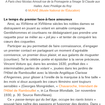
A Paris chez Nicolas Arnoult rue de la Fromagerie a l'image St Claude aux
Halles. Avec Privilège du Roy
©
MUNAÉ (Musée National de l'Éducation)
Le temps du premier face-à-face amoureux
Ainsi, au XVIIème et XVIIIème siècles les nobles dames se
distrayaient en jouant au volant en aimable compagnie.
Gentilshommes et courtisans ne dédaignaient pas prendre une
raquette pour se mêler au «
joli jeu
» et tenter de conquérir les
cœurs des
coquettes
.
Participer au jeu permettait de faire connaissance, d’engager
un premier contact en partageant un moment d’agréable
connivence, un premier doux plaisir, et aux galants de
mugueter
(courtiser). Tel le célèbre poète et épistolier à la verve précieuse,
Vincent Voiture qui, dans les années 1630, profitait des «
interminables parties de volant
», jouées dans les jardins de
l'Hôtel de Rambouillet avec la blonde Angélique-Clarisse
d'Angennes, pour glisser à l'oreille de la marquise à la fine taille «
les mots si doux auxquels les cœurs féminins sont toujours
sensibles
» (Georges Mongrédien, «
Chavaroche, Intendant de
l'Hôtel de Rambouillet
», in
La Revue Mondiale
, 1er novembre
1930, p. 30. Source RetroNews).
Ce «
passe-temps qui du bel âge, occupe les riants loisirs
»
pouvait faire naître des passions et fusionner des destins. Dans «