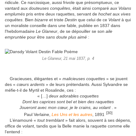
ridicule. Ce narcissique, aussi frivole que présomptueux, ce
vantard aux
douteuses conquêtes
, était ainsi comparé
aux Volans
emplumés
pris entre deux raquettes, servant de
hochet
aux
vives
coquêtes
. Bien
bizarre
et triste
Destin
que celui de ce
Volant
à qui
un moraliste conseille dans une fable, publiée en 1837 dans
l'hebdomadaire
Le Glaneur
, de se dépouiller se son
aile
empruntée
pour être
sans doute plus aimé
:
Le Glaneur, 21 mai 1837, p. 4
Gracieuses, élégantes et «
malicieuses coquettes
» se jouent
des «
cœurs ardents
» de leurs prétendants. Aussi Sylvandre se
méfie-t-il de Myrtil et Rosalinde, ces :
« […]
deux adorables coquettes
Dont les caprices sont bel et bien des raquettes
Joueront avec mon cœur, je le crains, au volant
. »
[30]
Paul Verlaine,
Les Uns et les autres
, 1891
L’énamouré «
tout tremblant
» fait alors, souvent à ses dépens,
office de volant, tandis que la Belle manie la raquette comme elle
l'entend :