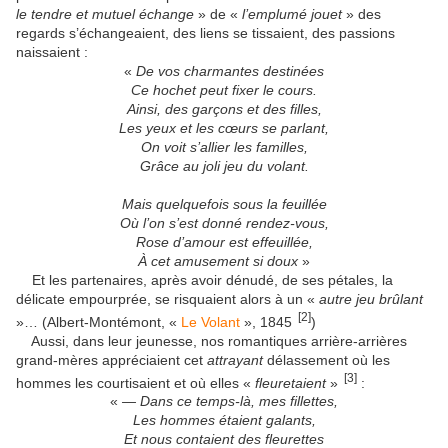
le tendre et mutuel échange
» de «
l’emplumé jouet
» des
regards s’échangeaient, des liens se tissaient, des passions
naissaient :
«
De vos charmantes destinées
Ce hochet peut fixer le cours.
Ainsi, des garçons et des filles,
Les yeux et les cœurs se parlant,
On voit s’allier les familles,
Grâce au joli jeu du volant.
Mais quelquefois sous la feuillée
Où l’on s’est donné rendez-vous,
Rose d’amour est effeuillée,
À cet amusement si doux
»
Et les partenaires, après avoir dénudé, de ses pétales, la
délicate empourprée, se risquaient alors à un «
autre jeu brûlant
[2]
»… (Albert-Montémont, «
Le Volant
», 1845
)
Aussi, dans leur jeunesse, nos romantiques arrière-arrières
grand-mères appréciaient cet
attrayant
délassement où les
[3]
hommes les courtisaient et où elles «
fleuretaient
»
:
«
— Dans ce temps-là, mes fillettes,
Les hommes étaient galants,
Et nous contaient des fleurettes