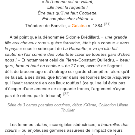
«
Si l’homme est un volant,
Elle tient la raquette !
Être plus qu’il ne faut Coquette,
Est son plus cher défaut.
»
[31]
Théodore de Banville, «
Galatea
», 1884
À tel point que la dénommée Sidonie Brédillard, «
une grande
fille aux cheveux roux
» guère farouche, était plus connue «
dans
le pays
» sous le sobriquet de
La Raquette
, «
vu qu’elle fait
sauter en l’air comme des volants le cœur de tous les gars d’chez
nous !
» Et notamment celui de Pierre-Constant Quilledru, «
beau
gars, brun et haut en couleur
» de 27 ans, accusé de flagrant
délit de braconnage et d’outrage sur garde-champêtre, alors qu’il
ne faisait, à ses dires, que lutiner dans les fourrés ladite
Raquette
qui l’avait rancardé en ces lieux touffus ! (ce qui ne lui évita pas
d’écoper d’une amende de cinquante francs, l’argument n’ayant
[32]
pas été retenu par le tribunal)
.
Série de 3 cartes postales coquines, début XXème, Collection Liliane
Thuillier
Les femmes fatales, incorrigibles séductrices, «
bourrelles des
cœurs
» ou enjôleuses gamines assurées de l’impact de leurs