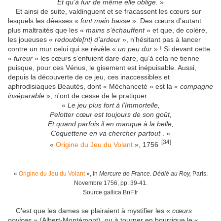
Et qu’à fuir de même elle oblige.
»
Et ainsi de suite, valdinguent et se fracassent les cœurs sur
lesquels les déesses «
font main basse
». Des cœurs d’autant
plus maltraités que les «
mains s’échauffent
» et que, de colère,
les joueuses «
redouble[nt] d’ardeur
», n’hésitant pas à lancer
contre un mur celui qui se révèle «
un peu dur
» ! Si devant cette
«
fureur
» les cœurs s’enfuient dare-dare, qu’à cela ne tienne
puisque, pour ces Vénus, le gisement est inépuisable. Aussi,
depuis la découverte de ce jeu, ces inaccessibles et
aphrodisiaques Beautés, dont « Méchanceté » est la «
compagne
inséparable
», n'ont de cesse de le pratiquer :
«
Le jeu plus fort à l’Immortelle,
Pelotter cœur est toujours de son goût,
Et quand parfois il en manque à la belle,
Coquetterie en va chercher partout
. »
[34]
«
Origine du Jeu du Volant
», 1756
«
Origine du Jeu du Volant
», in
Mercure de France. Dédié au Roy,
Paris,
Novembre 1756, pp. 39-41.
Source gallica.BnF.fr
C’est que les dames se plairaient à mystifier les «
cœurs
novices
» (Albert-Montémont), ou à tourner en bourrique le «