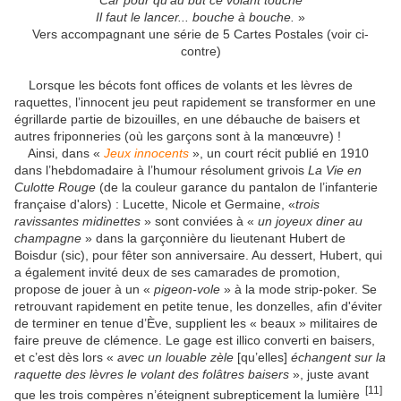
Il faut le lancer... bouche à bouche.
»
Vers accompagnant une série de 5 Cartes Postales (voir ci-
contre)
Lorsque les bécots font offices de volants et les lèvres de
raquettes, l’innocent jeu peut rapidement se transformer en une
égrillarde partie de bizouilles, en une débauche de baisers et
autres friponneries (où les garçons sont à la manœuvre) !
Ainsi, dans «
Jeux innocents
», un court récit publié en 1910
dans l’hebdomadaire à l’humour résolument grivois
La Vie en
Culotte Rouge
(de la couleur garance du pantalon de l’infanterie
française d'alors) : Lucette, Nicole et Germaine, «
trois
ravissantes midinettes
» sont conviées à «
un joyeux diner au
champagne
» dans la garçonnière du lieutenant Hubert de
Boisdur (sic), pour fêter son anniversaire. Au dessert, Hubert, qui
a également invité deux de ses camarades de promotion,
propose de jouer à un «
pigeon-vole
» à la mode strip-poker. Se
retrouvant rapidement en petite tenue, les donzelles, afin d'éviter
de terminer en tenue d’Ève, supplient les « beaux » militaires de
faire preuve de clémence. Le gage est illico converti en baisers,
et c’est dès lors «
avec un louable zèle
[qu’elles]
échangent sur la
raquette des lèvres le volant des folâtres baisers
», juste avant
[11]
que les trois compères n’éteignent subrepticement la lumière