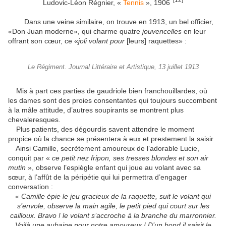
Ludovic-Léon Régnier, «
Tennis
», 1906
Dans une veine similaire, on trouve en 1913, un bel officier,
«Don Juan moderne
», qui charme quatre
jouvencelles
en leur
offrant son cœur, ce
«
joli volant pour
[leurs] raquettes» :
Le Régiment. Journal Littéraire et Artistique, 13 juillet 1913
Mis à part ces parties de gaudriole bien franchouillardes, où
les dames sont des proies consentantes qui toujours succombent
à la mâle attitude, d’autres soupirants se montrent plus
chevaleresques.
Plus patients, des dégourdis savent attendre le moment
propice où la chance se présentera à eux et prestement la saisir.
Ainsi Camille, secrètement amoureux de l’adorable Lucie,
conquit par «
ce petit nez fripon, ses tresses blondes et son air
mutin
», observe l’espiègle enfant qui joue au volant avec sa
sœur, à l’affût de la péripétie qui lui permettra d’engager
conversation :
«
Camille épie le jeu gracieux de la raquette, suit le volant qui
s’envole, observe la main agile, le petit pied qui court sur les
cailloux. Bravo ! le volant s’accroche à la branche du marronnier.
Voilà une aubaine pour notre amoureux ! D’un bond il saisit le