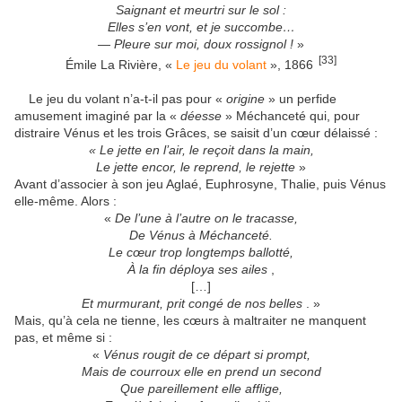
Saignant et meurtri sur le sol :
Elles s’en vont, et je succombe…
— Pleure sur moi, doux rossignol !
»
[33]
Émile La Rivière, «
Le jeu du volant
», 1866
Le jeu du volant n’a-t-il pas pour «
origine
» un perfide
amusement imaginé par la «
déesse
» Méchanceté qui, pour
distraire Vénus et les trois Grâces, se saisit d’un cœur délaissé :
« Le jette en l’air, le reçoit dans la main,
Le jette encor, le reprend, le rejette
»
Avant d’associer à son jeu Aglaé, Euphrosyne, Thalie, puis Vénus
elle-même. Alors :
«
De l’une à l’autre on le tracasse,
De Vénus à Méchanceté.
Le cœur trop longtemps ballotté,
À la fin déploya ses ailes
,
[…]
Et murmurant, prit congé de nos belles
. »
Mais, qu’à cela ne tienne, les cœurs à maltraiter ne manquent
pas, et même si :
«
Vénus rougit de ce départ si prompt,
Mais de courroux elle en prend un second
Que pareillement elle afflige,