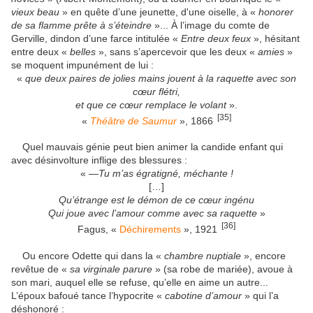
vieux beau
» en quête d’une jeunette, d'une oiselle, à «
honorer
de sa flamme prête à s’éteindre
»... À l’image du comte de
Gerville, dindon d’une farce intitulée «
Entre deux feux
», hésitant
entre deux «
belles
», sans s’apercevoir que les deux «
amies
»
se moquent impunément de lui :
«
que deux paires de jolies mains jouent à la raquette avec son
cœur flétri,
et que ce cœur remplace le volant
».
[35]
«
Théâtre de Saumur
», 1866
Quel mauvais génie peut bien animer la candide enfant qui
avec désinvolture inflige des blessures :
«
—Tu m’as égratigné, méchante !
[…]
Qu’étrange est le démon de ce cœur ingénu
Qui joue avec l’amour comme avec sa raquette
»
[36]
Fagus, «
Déchirements
», 1921
Ou encore Odette qui dans la «
chambre nuptiale
», encore
revêtue de «
sa virginale parure
» (sa robe de mariée), avoue à
son mari, auquel elle se refuse, qu’elle en aime un autre...
L’époux bafoué tance l’hypocrite «
cabotine d’amour
» qui l’a
déshonoré :