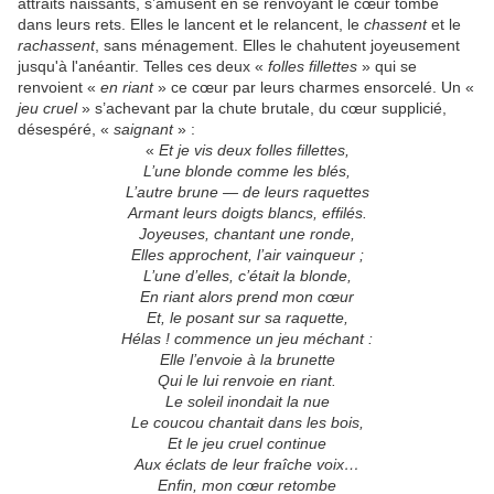
attraits naissants, s’amusent en se renvoyant le cœur tombé
dans leurs rets. Elles le lancent et le relancent, le
chassent
et le
rachassent
, sans ménagement. Elles le chahutent joyeusement
jusqu'à l'anéantir. Telles ces deux «
folles fillettes
» qui se
renvoient «
en riant
» ce cœur par leurs charmes ensorcelé. Un «
jeu cruel
» s’achevant par la chute brutale, du cœur supplicié,
désespéré, «
saignant
» :
«
Et je vis deux folles fillettes,
L’une blonde comme les blés,
L’autre brune — de leurs raquettes
Armant leurs doigts blancs, effilés.
Joyeuses, chantant une ronde,
Elles approchent, l’air vainqueur ;
L’une d’elles, c’était la blonde,
En riant alors prend mon cœur
Et, le posant sur sa raquette,
Hélas ! commence un jeu méchant :
Elle l’envoie à la brunette
Qui le lui renvoie en riant.
Le soleil inondait la nue
Le coucou chantait dans les bois,
Et le jeu cruel continue
Aux éclats de leur fraîche voix…
Enfin, mon cœur retombe