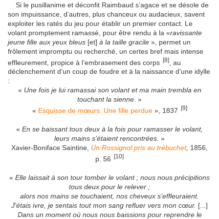
Si le pusillanime et déconfit Raimbaud s’agace et se désole de
son impuissance, d’autres, plus chanceux ou audacieux, savent
exploiter les ratés du jeu pour établir un premier contact. Le
volant promptement ramassé, pour être rendu à la «
ravissante
jeune fille aux yeux bleus
[et]
à la taille gracile
», permet un
frôlement impromptu ou recherché, un certes bref mais intense
[8]
effleurement, propice à l’embrasement des corps
, au
déclenchement d’un coup de foudre et à la naissance d’une idylle
:
«
Une fois je lui ramassai son volant et ma main trembla en
touchant la sienne.
»
[9]
«
Esquisse de mœurs. Une fille perdue
», 1837
«
En se baissant tous deux à la fois pour ramasser le volant,
leurs mains s’étaient rencontrées.
»
Xavier-Boniface Saintine,
Un Rossignol pris au trébuchet
,
1856,
[10]
p. 56
«
Elle laissait à son tour tomber le volant ; nous nous précipitions
tous deux pour le relever ;
alors nos mains se touchaient, nos cheveux s'effleuraient.
J'étais ivre, je sentais tout mon sang refluer vers mon cœur.
[...]
Dans un moment où nous nous baissions pour reprendre le