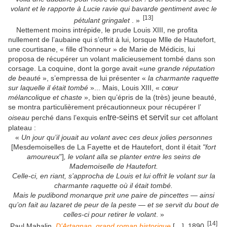
volant et le rapporte à Lucie ravie qui bavarde gentiment avec le
[13]
pétulant gringalet
. »
Nettement moins intrépide, le prude Louis XIII, ne profita
nullement de l’aubaine qui s’offrit à lui, lorsque Mlle de Hautefort,
une courtisane, « fille d’honneur » de Marie de Médicis, lui
proposa de récupérer un volant malicieusement tombé dans son
corsage. La coquine, dont la gorge avait «
une grande réputation
de beauté
», s’empressa de lui présenter «
la charmante raquette
sur laquelle il était tombé
»... Mais, Louis XIII, «
cœur
mélancolique et chaste
», bien qu’épris de la (très) jeune beauté,
se montra particulièrement précautionneux pour récupérer l’
tre-seins et servit
oiseau
perché dans l’exquis en
sur cet affolant
plateau :
«
Un jour qu’il jouait au volant avec ces deux jolies personnes
[Mesdemoiselles de La Fayette et de Hautefort, dont il était
"fort
amoureux
"]
, le volant alla se planter entre les seins de
Mademoiselle de Hautefort.
Celle-ci, en riant, s’approcha de Louis et lui offrit le volant sur la
charmante raquette où il était tombé.
Mais le pudibond monarque prit une paire de pincettes — ainsi
qu’on fait au lazaret de peur de la peste — et se servit du bout de
celles-ci pour retirer le volant
. »
[14]
Paul Mahalin,
D’Artagnan, grand roman historique
[…]
,
1890