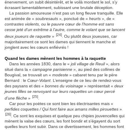
énervement, un subit désintérêt, et le voilà mordant le sol, s’y
écrasant lamentablement, subissant une brutale déception.
La passion amoureuse n’est pas un long fleuve tranquille. Elle
est animée de «
soubresauts
», ponctué de «
heurts
», de «
contrastes violents, ou le pauvre cœur de l’homme est sans
cesse jeté d’un extrême à l’autre, comme le volant que se lancent
[24]
deux joueurs de raquette
»
. Ou plutôt deux joueuses, car
majoritairement ce sont les dames qui tiennent le manche et
jonglent avec les cœurs enfiévrés !
Quand les dames mènent les hommes à la raquette
Dans les années 1830, dans le «
joli village de Reuil
», alors
situé dans la «
campagne parisienne
», au pied des collines de
Bougival, se trouvait un «
modeste
» cabaret tenu par le père
Bernard : le
Cœur-Volant
. L’enseigne de ce lieu de rendez-vous
des paysans et des «
bonnes du voisinage
» représentait «
deux
jeunes filles se renvoyant sur leurs raquettes un cœur percé
[25]
d’une flèche
»
.
Car pour les poètes ce sont bien les électrisantes mais «
perfides coquettes / Qui font faire aux amans milles pirouettes
»
[26]
. Ce sont les exquises et quelque peu chipies jouvencelles qui
mènent la valse des cœurs, les font bondir et s’égayent du sort
quelles leurs font subir. Dans ce divertissement, les hommes font