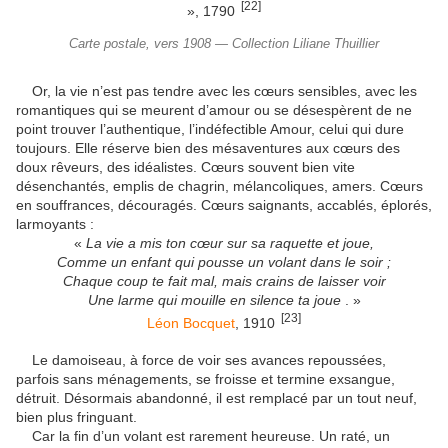
[22]
», 1790
Carte postale, vers 1908 — Collection Liliane Thuillier
Or, la vie n’est pas tendre avec les cœurs sensibles, avec les
romantiques qui se meurent d’amour ou se désespèrent de ne
point trouver l’authentique, l’indéfectible Amour, celui qui dure
toujours. Elle réserve bien des mésaventures aux cœurs des
doux rêveurs, des idéalistes. Cœurs souvent bien vite
désenchantés, emplis de chagrin, mélancoliques, amers. Cœurs
en souffrances, découragés. Cœurs saignants, accablés, éplorés,
larmoyants :
«
La vie a mis ton cœur sur sa raquette et joue,
Comme un enfant qui pousse un volant dans le soir ;
Chaque coup te fait mal, mais crains de laisser voir
Une larme qui mouille en silence ta joue
. »
[23]
Léon Bocquet
, 1910
Le damoiseau, à force de voir ses avances repoussées,
parfois sans ménagements, se froisse et termine exsangue,
détruit. Désormais abandonné, il est remplacé par un tout neuf,
bien plus fringuant.
Car la fin d’un volant est rarement heureuse. Un raté, un