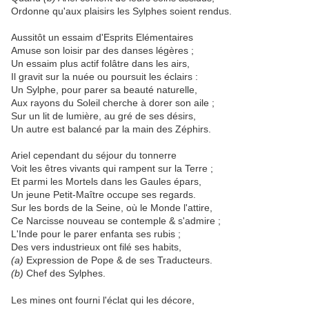
Ordonne qu'aux plaisirs les Sylphes soient rendus.
Aussitôt un essaim d'Esprits Elémentaires
Amuse son loisir par des danses légères ;
Un essaim plus actif folâtre dans les airs,
Il gravit sur la nuée ou poursuit les éclairs :
Un Sylphe, pour parer sa beauté naturelle,
Aux rayons du Soleil cherche à dorer son aile ;
Sur un lit de lumière, au gré de ses désirs,
Un autre est balancé par la main des Zéphirs.
Ariel cependant du séjour du tonnerre
Voit les êtres vivants qui rampent sur la Terre ;
Et parmi les Mortels dans les Gaules épars,
Un jeune Petit-Maître occupe ses regards.
Sur les bords de la Seine, où le Monde l'attire,
Ce Narcisse nouveau se contemple & s'admire ;
L'Inde pour le parer enfanta ses rubis ;
Des vers industrieux ont filé ses habits,
(a)
Expression de Pope & de ses Traducteurs.
(b)
Chef des Sylphes.
Les mines ont fourni l'éclat qui les décore,