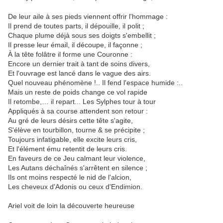
De leur aile à ses pieds viennent offrir l'hommage :
Il prend de toutes parts, il dépouille, il polit ;
Chaque plume déjà sous ses doigts s'embellit ;
Il presse leur émail, il découpe, il façonne ;
À la tête folâtre il forme une Couronne :
Encore un dernier trait à tant de soins divers,
Et l'ouvrage est lancé dans le vague des airs.
Quel nouveau phénomène !.. Il fend l'espace humide :..
Mais un reste de poids change ce vol rapide
Il retombe,… il repart... Les Sylphes tour à tour
Appliqués à sa course attendent son retour :
Au gré de leurs désirs cette tête s'agite,
S'élève en tourbillon, tourne & se précipite ;
Toujours infatigable, elle excite leurs cris,
Et l'élément ému retentit de leurs cris.
En faveurs de ce Jeu calmant leur violence,
Les Autans déchaînés s'arrêtent en silence ;
Ils ont moins respecté le nid de l'alcion,
Les cheveux d'Adonis ou ceux d'Endimion.
Ariel voit de loin la découverte heureuse