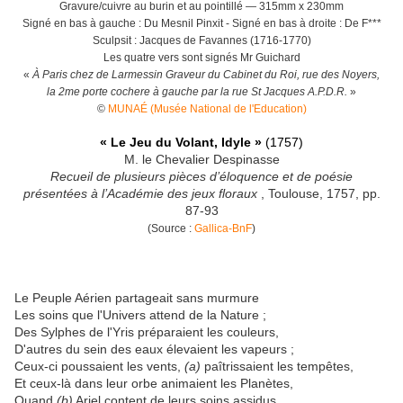
Gravure/cuivre au burin et au pointillé — 315mm x 230mm
Signé en bas à gauche : Du Mesnil Pinxit - Signé en bas à droite : De F***
Sculpsit : Jacques de Favannes (1716-1770)
Les quatre vers sont signés Mr Guichard
«
À Paris chez de Larmessin Graveur du Cabinet du Roi, rue des Noyers,
la 2me porte cochere à gauche par la rue St Jacques A.P.D.R.
»
©
MUNAÉ (Musée National de l'Education)
« Le Jeu du Volant, Idyle »
(1757)
M. le Chevalier Despinasse
Recueil de plusieurs pièces d’éloquence et de poésie
présentées à l’Académie des jeux floraux
, Toulouse, 1757, pp.
87-93
(Source :
Gallica-BnF
)
Le Peuple Aérien partageait sans murmure
Les soins que l'Univers attend de la Nature ;
Des Sylphes de l'Yris préparaient les couleurs,
D'autres du sein des eaux élevaient les vapeurs ;
Ceux-ci poussaient les vents,
(a)
paîtrissaient les tempêtes,
Et ceux-là dans leur orbe animaient les Planètes,
Quand
(b)
Ariel content de leurs soins assidus,