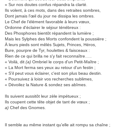
« Sur nos doutes confus répandra la clarté.
Ils volent, à ces mots, dans des retraites sombres,
Dont jamais l'œil du jour ne dissipa les ombres.
Le Chef de l'élément favorable à leurs vœux,
Ordonne d'éclairer le séjour ténébreux :
Des Phosphores bientôt répandent la lumière ;
Mais les Sylphes des Morts confondent la poussière ;
À leurs pieds sont mêlés Sujets, Princes, Héros,
Bure, pourpre de Tyr, houlettes & faisceaux :
Rien de ce qui brilla ne s'y fait reconnaître…..
« Voilà, dit
(a)
Ombriel le corps d'un Petit-Maître ;
« La Mort ferma ses yeux au retour d'un festin ;
« S'il peut vous éclairer, c'est son plus beau destin.
« Poursuivez à loisir vos recherches sublimes,
« Dévoilez la Nature & sondez ses abîmes.
Ils suivent aussitôt leur zèle impétueux ;
Ils coupent cette tête objet de tant de vœux ;
a)
Chef des Gnomes.
Il semble au même instant qu'elle ait rompu sa chaîne ;