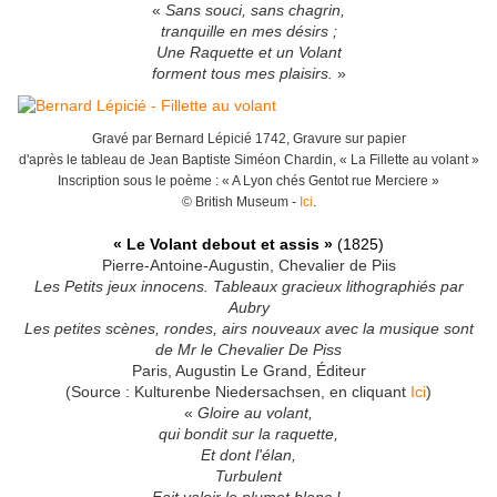
«
Sans souci, sans chagrin,
tranquille en mes désirs ;
Une Raquette et un Volant
forment tous mes plaisirs.
»
Gravé par Bernard Lépicié 1742, Gravure sur papier
d'après le tableau de Jean Baptiste Siméon Chardin, « La Fillette au volant »
Inscription sous le poème : « A Lyon chés Gentot rue Merciere »
© British Museum -
Ici
.
« Le Volant debout et assis »
(1825)
Pierre-Antoine-Augustin, Chevalier de Piis
Les Petits jeux innocens. Tableaux gracieux lithographiés par
Aubry
Les petites scènes, rondes, airs nouveaux avec la musique sont
de Mr le Chevalier De Piss
Paris, Augustin Le Grand, Éditeur
(Source : Kulturenbe Niedersachsen, en cliquant
Ici
)
«
Gloire au volant,
qui bondit sur la raquette,
Et dont l'élan,
Turbulent