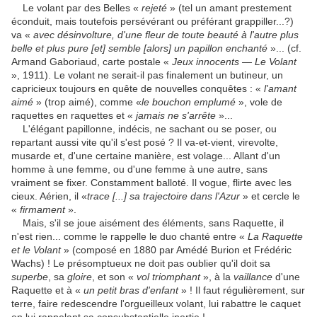
Le volant par des Belles «
rejeté
» (tel un amant prestement
éconduit, mais toutefois persévérant ou préférant grappiller...?)
va «
avec désinvolture, d'une fleur de toute beauté à l'autre plus
belle et plus pure [et] semble [alors] un papillon enchanté
»... (cf.
Armand Gaboriaud, carte postale «
Jeux innocents — Le Volant
», 1911). Le volant ne serait-il pas finalement un butineur, un
capricieux toujours en quête de nouvelles conquêtes : «
l'amant
aimé
» (trop aimé), comme «
le bouchon emplumé
», vole de
raquettes en raquettes et «
jamais ne s'arrête
»...
L'élégant papillonne, indécis, ne sachant ou se poser, ou
repartant aussi vite qu'il s'est posé ? Il va-et-vient, virevolte,
musarde et, d'une certaine manière, est volage... Allant d'un
homme à une femme, ou d'une femme à une autre, sans
vraiment se fixer. Constamment balloté. Il vogue, flirte avec les
cieux. Aérien, il «
trace [...] sa trajectoire dans l'Azur
» et cercle le
«
firmament
».
Mais, s'il se joue aisément des éléments, sans Raquette, il
n'est rien... comme le rappelle le duo chanté entre «
La Raquette
et le Volant
» (composé en 1880 par Amédé Burion et Frédéric
Wachs) ! Le présomptueux ne doit pas oublier qu'il doit sa
superbe
, sa
gloire
, et son «
vol triomphant
», à la
vaillance
d'une
Raquette et à «
un petit bras d'enfant
» ! Il faut régulièrement, sur
terre, faire redescendre l'orgueilleux volant, lui rabattre le caquet