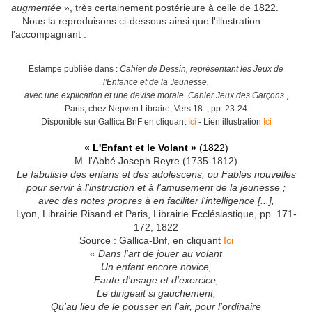
augmentée
», très certainement postérieure à celle de 1822.
Nous la reproduisons ci-dessous ainsi que l'illustration
l'accompagnant :
Estampe publiée dans :
Cahier de Dessin, représentant les Jeux de
l'Enfance et de la Jeunesse,
avec une explication et une devise morale. Cahier Jeux des Garçons
,
Paris, chez Nepven Libraire, Vers 18.., pp. 23-24
Disponible sur Gallica BnF en cliquant
Ici
- Lien illustration
Ici
« L'Enfant et le Volant »
(1822)
M. l'Abbé Joseph Reyre (1735-1812)
Le fabuliste des enfans et des adolescens, ou Fables nouvelles
pour servir à l'instruction et à l'amusement de la jeunesse ;
avec des notes propres à en faciliter l'intelligence [...],
Lyon, Librairie Risand et Paris, Librairie Ecclésiastique, pp. 171-
172, 1822
Source : Gallica-Bnf, en cliquant
Ici
«
Dans l'art de jouer au volant
Un enfant encore novice,
Faute d'usage et d'exercice,
Le dirigeait si gauchement,
Qu'au lieu de le pousser en l'air, pour l'ordinaire