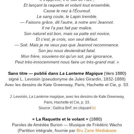
Et lançant la raquette et volant tout ensemble,
Casse le nez à l'Écureuil.
Le sang coule, le Lapin tremble.
— Faisons grâce, dit l'autre, à notre ami Jeannot.
Il ne l'a pas fait par malice.
Son naturel est bon, mais sa patte est novice,
Et c'est, je crois, son seul défaut.
— Soit. Mais je ne veux pas que Jeannot recommence.
Son jeu nous deviendrait fatal.
Mon frère, souviens-toi qu'un sot, par ignorance,
Peut très-innocemment nous faire un très-grand mal.
»
Sans titre — publié dans
La Lanterne Magique
(Vers 1880)
signé L. Levoisin (pseudonyme de Jules Girardin, 1832-1888)
Avec les dessins de Kate Greenway, Paris, Hachette et Cie, p. 33.
J. Levoisin,
La Lanterne magique
, avec les dessins de Kate Greenway,
Paris, Hachette et Cie, p. 33.
Source : Gallica BnF, en cliquant
Ici
« La Raquette et le volant »
(1880)
Paroles de Amédée Burion — Musique de Frédéric Wachs
(Partition intégrale, fournie par
Bru Zane Mediabase