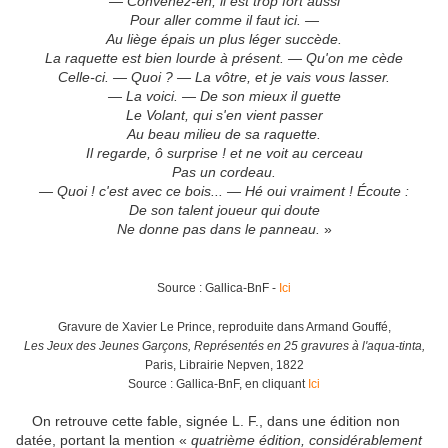
— Convenez-en, il est trop fort aussi
Pour aller comme il faut ici. —
Au liège épais un plus léger succède.
La raquette est bien lourde à présent. — Qu'on me cède
Celle-ci. — Quoi ? — La vôtre, et je vais vous lasser.
— La voici. — De son mieux il guette
Le Volant, qui s'en vient passer
Au beau milieu de sa raquette.
Il regarde, ô surprise ! et ne voit au cerceau
Pas un cordeau.
— Quoi ! c'est avec ce bois... — Hé oui vraiment ! Écoute :
De son talent joueur qui doute
Ne donne pas dans le panneau.
»
Source : Gallica-BnF -
Ici
Gravure de Xavier Le Prince, reproduite dans Armand Gouffé,
Les Jeux des Jeunes Garçons, Représentés en 25 gravures à l'aqua-tinta,
Paris, Librairie Nepven, 1822
Source : Gallica-BnF, en cliquant
Ici
On retrouve cette fable, signée L. F., dans une édition non
datée, portant la mention «
quatrième édition, considérablement