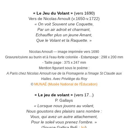
« Le Jeu du Volant »
(vers 1690)
Vers de Nicolas Arnoult (v.1650-v.1722)
« On voit Souvent une Coquette,
Par un air adroit et charmant,
Echauffer plus un jeune Amant,
Que le Volant et la Raquette.
»
Nicolas Arnoult — image imprimée vers 1690
Gravure/cuivre au burin et à l'eau-forte coloriée - Estampage : 298 x 200 mm
- Taille page : 375 x 247 mm
Mention figurant sous le poème :
A Paris chez Nicolas Arnoult rue de la Fromagerie a l'image St Claude aux
Halles. Avec Privilège du Roy
©
MUNAÉ (Musée National de l'Éducation)
« Le jeu de volant »
(vers 17...)
P. Gallays
« Lorsque nous jouons au volant,
Nous goustons des plaisirs sans nombre :
Vous, qui avez un autre attachement,
Pour le soleil vous prenez l'ombre.
»
(Source Gallica BnF :
Ici
)