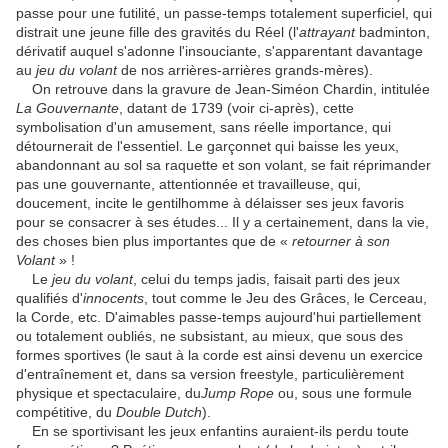
passe pour une futilité, un passe-temps totalement superficiel, qui
distrait une jeune fille des gravités du Réel (l'
attrayant
badminton,
dérivatif auquel s'adonne l'insouciante, s'apparentant davantage
au
jeu du volant
de nos arrières-arrières grands-mères).
On retrouve dans la gravure de Jean-Siméon Chardin, intitulée
La Gouvernante
, datant de 1739 (voir ci-après), cette
symbolisation d'un amusement, sans réelle importance, qui
détournerait de l'essentiel. Le garçonnet qui baisse les yeux,
abandonnant au sol sa raquette et son volant, se fait réprimander
pas une gouvernante, attentionnée et travailleuse, qui,
doucement, incite le gentilhomme à délaisser ses jeux favoris
pour se consacrer à ses études... Il y a certainement, dans la vie,
des choses bien plus importantes que de «
retourner à son
Volant
» !
Le
jeu du volant
, celui du temps jadis, faisait parti des jeux
qualifiés d'
innocents
, tout comme le Jeu des Grâces, le Cerceau,
la Corde, etc. D'aimables passe-temps aujourd'hui partiellement
ou totalement oubliés, ne subsistant, au mieux, que sous des
formes sportives (le saut à la corde est ainsi devenu un exercice
d'entraînement et, dans sa version freestyle, particulièrement
physique et spectaculaire, du
Jump Rope
ou, sous une formule
compétitive, du
Double Dutch
).
En se sportivisant les jeux enfantins auraient-ils perdu toute