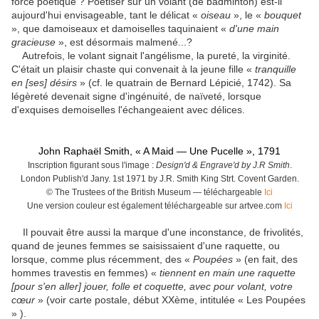
force poétique ? Poétiser sur un volant (de badminton) est-il
aujourd'hui envisageable, tant le délicat «
oiseau
», le «
bouquet
», que damoiseaux et damoiselles taquinaient «
d'une main
gracieuse
», est désormais malmené...?
Autrefois, le volant signait l'angélisme, la pureté, la virginité.
C'était un plaisir chaste qui convenait à la jeune fille «
tranquille
en [ses] désirs
» (cf. le quatrain de Bernard Lépicié, 1742). Sa
légèreté devenait signe d'ingénuité, de naïveté, lorsque
d'exquises demoiselles l'échangeaient avec délices.
John Raphaël Smith, « A Maid — Une Pucelle », 1791
Inscription figurant sous l'image :
Design'd & Engrave'd by J.R Smith
.
London Publish'd Jany. 1st 1971 by J.R. Smith King Strt. Covent Garden.
© The Trustees of the British Museum — téléchargeable
Ici
Une version couleur est également téléchargeable sur artvee.com
Ici
Il pouvait être aussi la marque d'une inconstance, de frivolités,
quand de jeunes femmes se saisissaient d'une raquette, ou
lorsque, comme plus récemment, des «
Poupées
» (en fait, des
hommes travestis en femmes) «
tiennent en main une raquette
[pour s'en aller] jouer, folle et coquette, avec pour volant, votre
cœur
» (voir carte postale, début XXème, intitulée « Les Poupées
» ).