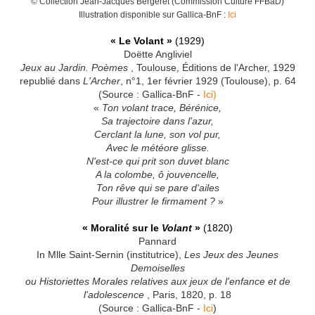
© Collection Jean-Jacques Bergeret (Commission Culture FFBaD)
Illustration disponible sur Gallica-BnF :
Ici
« Le Volant »
(1929)
Doëtte Angliviel
Jeux au Jardin. Poèmes
, Toulouse, Éditions de l'Archer, 1929
republié dans
L'Archer
, n°1, 1er février 1929 (Toulouse), p. 64
(Source : Gallica-BnF -
Ici)
«
Ton volant trace, Bérénice,
Sa trajectoire dans l'azur,
Cerclant la lune, son vol pur,
Avec le météore glisse.
N'est-ce qui prit son duvet blanc
A la colombe, ô jouvencelle,
Ton rêve qui se pare d'ailes
Pour illustrer le firmament ?
»
« Moralité sur le
Volant
»
(1820)
Pannard
In Mlle Saint-Sernin (institutrice),
Les Jeux des Jeunes
Demoiselles
ou Historiettes Morales relatives aux jeux de l'enfance et de
l'adolescence
, Paris, 1820, p. 18
(Source : Gallica-BnF -
Ici
)