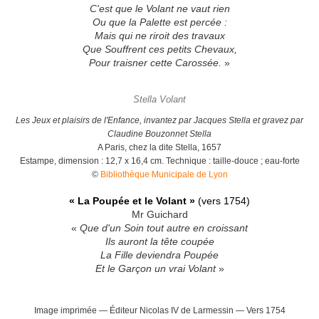
C'est que le Volant ne vaut rien
Ou que la Palette est percée :
Mais qui ne riroit des travaux
Que Souffrent ces petits Chevaux,
Pour traisner cette Carossée.
»
Stella Volant
Les Jeux et plaisirs de l'Enfance, invantez par Jacques Stella et gravez par
Claudine Bouzonnet Stella
A Paris, chez la dite Stella, 1657
Estampe, dimension : 12,7 x 16,4 cm. Technique : taille-douce ; eau-forte
©
Bibliothèque Municipale de Lyon
« La Poupée et le Volant »
(vers 1754)
Mr Guichard
«
Que d'un Soin tout autre en croissant
Ils auront la tête coupée
La Fille deviendra Poupée
Et le Garçon un vrai Volant
»
Image imprimée — Éditeur Nicolas IV de Larmessin — Vers 1754