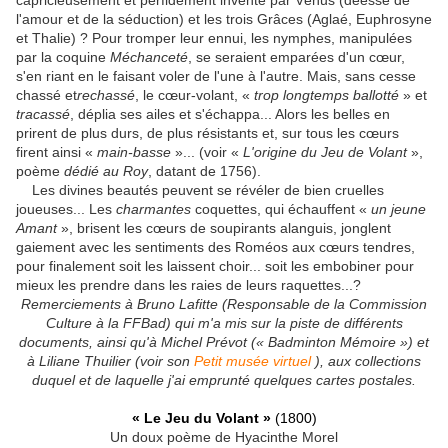
capricieusement et perfidement inventé par Vénus (déesse de
l'amour et de la séduction) et les trois Grâces (Aglaé, Euphrosyne
et Thalie) ? Pour tromper leur ennui, les nymphes, manipulées
par la coquine
Méchanceté
, se seraient emparées d'un cœur,
s'en riant en le faisant voler de l'une à l'autre. Mais, sans cesse
chassé et
rechassé
, le cœur-volant, «
trop longtemps ballotté
» et
tracassé
, déplia ses ailes et s'échappa... Alors les belles en
prirent de plus durs, de plus résistants et, sur tous les cœurs
firent ainsi «
main-basse
»... (voir «
L'origine du Jeu de Volant
»,
poème
dédié au Roy
, datant de 1756).
Les divines beautés peuvent se révéler de bien cruelles
joueuses... Les
charmantes
coquettes, qui échauffent «
un jeune
Amant
», brisent les cœurs de soupirants alanguis, jonglent
gaiement avec les sentiments des Roméos aux cœurs tendres,
pour finalement soit les laissent choir... soit les embobiner pour
mieux les prendre dans les raies de leurs raquettes...?
Remerciements à Bruno Lafitte (Responsable de la Commission
Culture à la FFBad) qui m'a mis sur la piste de différents
documents, ainsi qu'à Michel Prévot (« Badminton Mémoire ») et
à Liliane Thuilier (voir son
Petit musée virtuel
), aux collections
duquel et de laquelle j'ai emprunté quelques cartes postales.
« Le Jeu du Volant »
(1800)
Un doux poème de Hyacinthe Morel