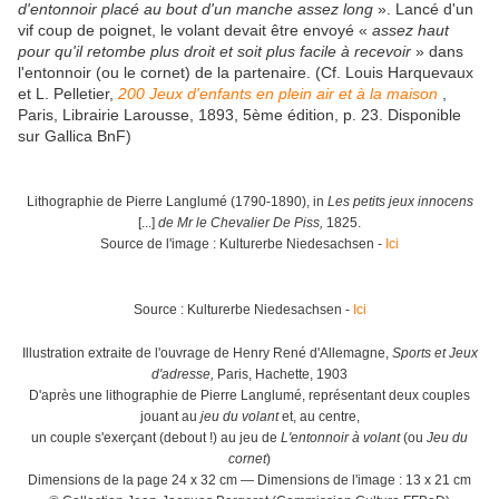
d'entonnoir placé au bout d'un manche assez long
». Lancé d'un
vif coup de poignet, le volant devait être envoyé «
assez haut
pour qu'il retombe plus droit et soit plus facile à recevoir
» dans
l'entonnoir (ou le cornet) de la partenaire. (Cf. Louis Harquevaux
et L. Pelletier,
200 Jeux d'enfants en plein air et à la maison
,
Paris, Librairie Larousse, 1893, 5ème édition, p. 23. Disponible
sur Gallica BnF)
Lithographie de Pierre Langlumé (1790-1890), in
Les petits jeux innocens
[...]
de Mr le Chevalier De Piss,
1825.
Source de l'image : Kulturerbe Niedesachsen -
Ici
Source : Kulturerbe Niedesachsen -
Ici
Illustration extraite de l'ouvrage de Henry René d'Allemagne,
Sports et Jeux
d'adresse,
Paris, Hachette, 1903
D'après une lithographie de Pierre Langlumé, représentant deux couples
jouant au
jeu du volant
et, au centre,
un couple s'exerçant (debout !) au jeu de
L'entonnoir à volant
(ou
Jeu du
cornet
)
Dimensions de la page 24 x 32 cm — Dimensions de l'image : 13 x 21 cm