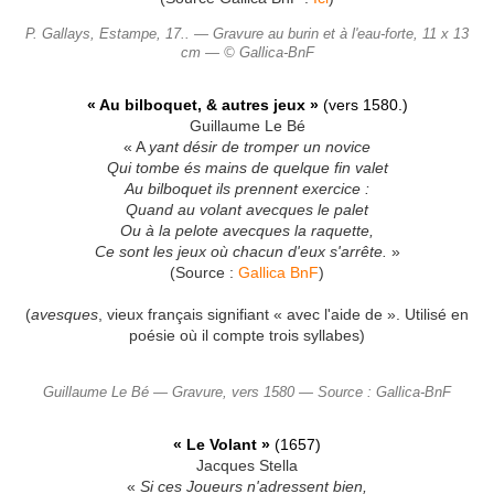
P. Gallays, Estampe, 17.. — Gravure au burin et à l'eau-forte, 11 x 13
cm — © Gallica-BnF
« Au bilboquet, & autres jeux »
(vers 1580.)
Guillaume Le Bé
« A
yant désir de tromper un novice
Qui tombe és mains de quelque fin valet
Au bilboquet ils prennent exercice :
Quand au volant avecques le palet
Ou à la pelote avecques la raquette,
Ce sont les jeux où chacun d'eux s'arrête.
»
(Source :
Gallica BnF
)
(
avesques
, vieux français signifiant « avec l'aide de ». Utilisé en
poésie où il compte trois syllabes)
Guillaume Le Bé — Gravure, vers 1580 — Source : Gallica-BnF
« Le Volant »
(1657)
Jacques Stella
«
Si ces Joueurs n'adressent bien,