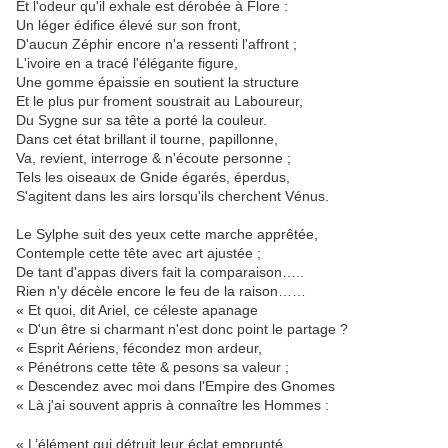
Et l'odeur qu'il exhale est dérobée à Flore :
Un léger édifice élevé sur son front,
D'aucun Zéphir encore n'a ressenti l'affront ;
L'ivoire en a tracé l'élégante figure,
Une gomme épaissie en soutient la structure
Et le plus pur froment soustrait au Laboureur,
Du Sygne sur sa tête a porté la couleur.
Dans cet état brillant il tourne, papillonne,
Va, revient, interroge & n'écoute personne ;
Tels les oiseaux de Gnide égarés, éperdus,
S'agitent dans les airs lorsqu'ils cherchent Vénus.
Le Sylphe suit des yeux cette marche apprêtée,
Contemple cette tête avec art ajustée ;
De tant d'appas divers fait la comparaison…..
Rien n'y décèle encore le feu de la raison……
« Et quoi, dit Ariel, ce céleste apanage
« D'un être si charmant n'est donc point le partage ?
« Esprit Aériens, fécondez mon ardeur,
« Pénétrons cette tête & pesons sa valeur ;
« Descendez avec moi dans l'Empire des Gnomes
« Là j'ai souvent appris à connaître les Hommes :
« L’élément qui détruit leur éclat emprunté