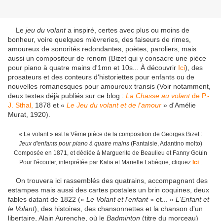
Le
jeu du volant
a inspiré, certes avec plus ou moins de
bonheur, voire quelques mièvreries, des faiseurs de rimes,
amoureux de sonorités redondantes, poètes, paroliers, mais
aussi un compositeur de renom (Bizet qui y consacre une pièce
pour piano à quatre mains d'1mn et 10s... À découvrir
Ici
), des
prosateurs et des conteurs d'historiettes pour enfants ou de
nouvelles romanesques pour amoureux transis (Voir notamment,
deux textes déjà publiés sur ce blog :
La Chasse au volant
de P.-
J. Sthal,
1878 et «
Le Jeu du volant et de l'amour
» d'Amélie
Murat, 1920).
« Le volant » est la Vème pièce de la composition de Georges Bizet :
Jeux d'enfants pour piano à quatre mains
(Fantaisie, Adantino molto)
Composée en 1871, et dédiée à Marguerite de Beaulieu et Fanny Goüin
Pour l'écouter, interprétée par Katia et Marielle Labèque, cliquez
Ici
.
On trouvera ici rassemblés des quatrains, accompagnant des
estampes mais aussi des cartes postales un brin coquines, deux
fables datant de 1822 («
Le Volant et l'enfant
» et... «
L'Enfant et
le Volant
), des histoires, des chansonnettes et la chanson d'un
libertaire, Alain Aurenche, où le
Badminton
(titre du morceau)