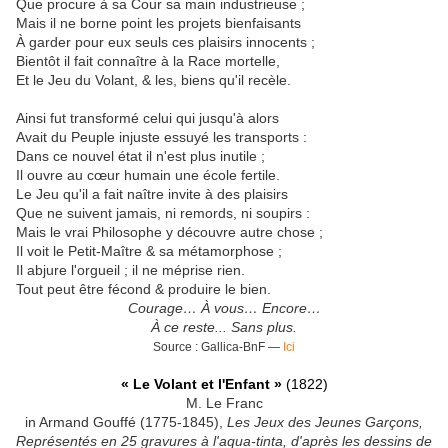
Que procure à sa Cour sa main industrieuse ;
Mais il ne borne point les projets bienfaisants
À garder pour eux seuls ces plaisirs innocents ;
Bientôt il fait connaître à la Race mortelle,
Et le Jeu du Volant, & les, biens qu'il recèle.
Ainsi fut transformé celui qui jusqu'à alors
Avait du Peuple injuste essuyé les transports :
Dans ce nouvel état il n'est plus inutile ;
Il ouvre au cœur humain une école fertile.
Le Jeu qu'il a fait naître invite à des plaisirs
Que ne suivent jamais, ni remords, ni soupirs :
Mais le vrai Philosophe y découvre autre chose ;
Il voit le Petit-Maître & sa métamorphose ;
Il abjure l'orgueil ; il ne méprise rien.
Tout peut être fécond & produire le bien.
Courage… À vous… Encore…
À ce reste... Sans plus.
Source : Gallica-BnF —
Ici
« Le Volant et l'Enfant »
(1822)
M. Le Franc
in Armand Gouffé (1775-1845),
Les Jeux des Jeunes Garçons,
Représentés en 25 gravures à l'aqua-tinta, d'après les dessins de