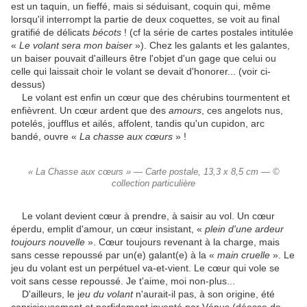
est un taquin, un fieffé, mais si séduisant, coquin qui, même
lorsqu'il interrompt la partie de deux coquettes, se voit au final
gratifié de délicats
bécots
! (cf la série de cartes postales intitulée
«
Le volant sera mon baiser
»). Chez les galants et les galantes,
un baiser pouvait d'ailleurs être l'objet d'un gage que celui ou
celle qui laissait choir le volant se devait d'honorer... (voir ci-
dessus)
Le volant est enfin un cœur que des chérubins tourmentent et
enfièvrent. Un cœur ardent que des
amours
, ces angelots nus,
potelés, joufflus et ailés, affolent, tandis qu'un cupidon, arc
bandé, ouvre «
La chasse aux cœurs
» !
« La Chasse aux cœurs » — Carte postale, 13,3 x 8,5 cm — ©
collection particulière
Le volant devient cœur à prendre, à saisir au vol. Un cœur
éperdu, emplit d'amour, un cœur insistant, «
plein d'une ardeur
toujours nouvelle
». Cœur toujours revenant à la charge, mais
sans cesse repoussé par un(e) galant(e) à la «
main cruelle
». Le
jeu du volant est un perpétuel va-et-vient. Le cœur qui vole se
voit sans cesse repoussé. Je t'aime, moi non-plus...
D'ailleurs, le j
eu du volant
n'aurait-il pas, à son origine, été