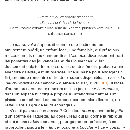
en lui rappelant sa consubstantielle inertie !
«
Perte au jeu c'est dette d'honneur
D'un baiser j'attends la faveur
»
Carte Postale extraite d'une série de 6 cartes, publiées vers 1907 — ©
collection particulière
Le
jeu du volant
apparaît comme une badinerie, un
amusement puéril, un enfantillage, une fantaisie, qui prête aux
roucoulements et aux amourettes. L'
aimable
divertissement rosit
les pomettes des jouvencelles et des jouvenceaux, fait
doucement palpiter leurs cœurs. Il crée des émois, prélude à une
aventure galante, est un prétexte, une aubaine pour engager un
flirt, première rencontre entre deux cœurs disponibles... (voir «
Le
Jeu du volant et de l'amour
» d'Amélie Murat, 1920 :
ICI
). Il incite
d'autant aux amours printaniers qu'il se joue «
sur l'herbette
»,
dans un espace bucolique propice à l'attendrissement et aux
plaisirs champêtres. Les tourtereaux content alors fleurette, en
l'effeuillant au gré de leurs échanges ?
N'est-il pas aussi un
baiser
? Celui tout
doux
qu'une belle
jette
,
d'un souffle de raquette, au godelureau qui lui donne la réplique
et qui moins
habile
demande, pour gagner en précision, à se
rapprocher, jusqu'à le «
lancer bouche à bouche
» ! Le «
cousin
»