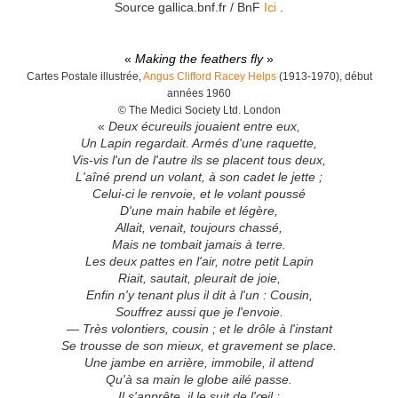
Source gallica.bnf.fr / BnF
Ici
.
«
Making the feathers fly
»
Cartes Postale illustrée,
Angus Clifford Racey Helps
(1913-1970), début
années 1960
© The Medici Society Ltd. London
«
Deux écureuils jouaient entre eux,
Un Lapin regardait. Armés d'une raquette,
Vis-vis l'un de l'autre ils se placent tous deux,
L'aîné prend un volant, à son cadet le jette ;
Celui-ci le renvoie, et le volant poussé
D'une main habile et légère,
Allait, venait, toujours chassé,
Mais ne tombait jamais à terre.
Les deux pattes en l'air, notre petit Lapin
Riait, sautait, pleurait de joie,
Enfin n'y tenant plus il dit à l'un : Cousin,
Souffrez aussi que je l'envoie.
— Très volontiers, cousin ; et le drôle à l'instant
Se trousse de son mieux, et gravement se place.
Une jambe en arrière, immobile, il attend
Qu'à sa main le globe ailé passe.
Il s'apprête, il le suit de l'œil ;