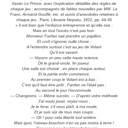
Xavier Le Prince, avec l'explication détaillée des règles de
chaque jeu ; accompagnés de fables nouvelles par MM. Le
Franc, Armand-Gouffé, etc. et suivis d'anecdotes relatives à
chaque jeu
, Paris, Librairie Nepveu, 1822, pp. 44-45
« Il est bien que l'enfance entreprenne et qu'elle ose ;
Mais en tout l'excès n'est pas bon.
Monsieur Fanfan sait prendre un papillon,
Et croît n'ignorer nulle chose ;
A l'entendre surtout c'est au jeu de Volant
Qu'il est savant.
— Voyons un peu cette haute science,
Dit le grand-oncle, fin joueur.
Une salle est choisie ; en place chaque acteur,
Et la partie enfin commence.
Au premier coup le Volant est à bas :
C'est qu'il faut être prêt ; Fanfan ne l'était pas ;
Au second le jour l'incommode.
— Changeons. — Même succès. — D'après votre méthode
J'ai voulu jouer, voyez-vous ;
Je le ferai, s'il vous plaît, à ma mode,
Et je suis sûr de tous mes coups.
— Oh ! pour cela liberté tout entière.
Mais quoi, l'oiseau-bouchon n'en va pas moins à terre !