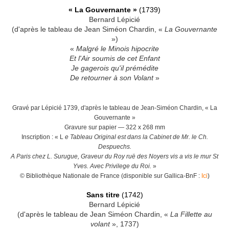
« La Gouvernante »
(1739)
Bernard Lépicié
(d'après le tableau de Jean Siméon Chardin, «
La Gouvernante
»)
«
Malgré le Minois hipocrite
Et l'Air soumis de cet Enfant
Je gagerois qu'il prémédite
De retourner à son Volant
»
Gravé par Lépicié 1739, d'après le tableau de Jean-Siméon Chardin, « La
Gouvernante »
Gravure sur papier — 322 x 268 mm
Inscription : « L
e Tableau Original est dans la Cabinet de Mr. le Ch.
Despuechs.
A Paris chez L. Surugue, Graveur du Roy ruë des Noyers vis a vis le mur St
Yves. Avec Privilege du Roi.
»
© Bibliothèque Nationale de France (disponible sur Gallica-BnF :
Ici
)
Sans titre
(1742)
Bernard Lépicié
(d'après le tableau de Jean Siméon Chardin, «
La Fillette au
volant
», 1737)