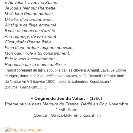
«
Au volant, avec ma Zulmé
Je jouais hier sur l'herbette.
Voilà bien l'image parfaite,
Dit-elle, d'un amant aimé :
Ainsi que ce liège emplumé
Il vole et jamais ne s'arrête.
Ah ! repris-je, de ton amant
C'est plutôt l'image fidèle.
Plein d'une ardeur toujours nouvelle,
Mon cœur vole à toi constamment,
Et je le vois incessamment
Repoussé par ta main cruelle !
»
Traduit librement du latin, et publié par les citoyens Arnault, Laya, Le Gouvé
et Vigée, dans le n° X de
Veillées des Muses
, p. 32, Recueil Littéraire daté
de Nivôse An VIII (janvier 1800) - selon le calendrier Républicain !
(Source : Galica-BnF,
ICI
)
« Origine du Jeu du Volant »
(1756)
Poème publié dans
Mercure de France. Dédié au Roy,
Novembre
1756, Paris
(Source : Galica-BnF, en cliquant
Ici)