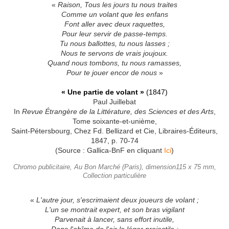
«
Raison, Tous les jours tu nous traites
Comme un volant que les enfans
Font aller avec deux raquettes,
Pour leur servir de passe-temps.
Tu nous ballottes, tu nous lasses ;
Nous te servons de vrais joujoux.
Quand nous tombons, tu nous ramasses,
Pour te jouer encor de nous
»
« Une partie de volant »
(1847)
Paul Juillebat
In
Revue Étrangère de la Littérature, des Sciences et des Arts
,
Tome soixante-et-unième,
Saint-Pétersbourg, Chez Fd. Bellizard et Cie, Libraires-Éditeurs,
1847, p. 70-74
(Source : Gallica-BnF en cliquant
Ici
)
Chromo publicitaire, Au Bon Marché (Paris), dimension115 x 75 mm,
Collection particulière
«
L'autre jour, s'escrimaient deux joueurs de volant ;
L'un se montrait expert, et son bras vigilant
Parvenait à lancer, sans effort inutile,