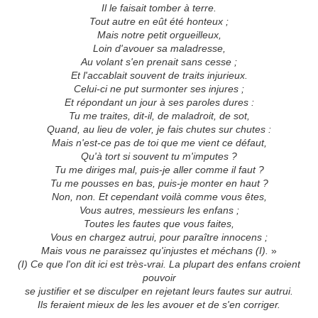
Il le faisait tomber à terre.
Tout autre en eût été honteux ;
Mais notre petit orgueilleux,
Loin d'avouer sa maladresse,
Au volant s'en prenait sans cesse ;
Et l'accablait souvent de traits injurieux.
Celui-ci ne put surmonter ses injures ;
Et répondant un jour à ses paroles dures :
Tu me traites, dit-il, de maladroit, de sot,
Quand, au lieu de voler, je fais chutes sur chutes :
Mais n'est-ce pas de toi que me vient ce défaut,
Qu'à tort si souvent tu m'imputes ?
Tu me diriges mal, puis-je aller comme il faut ?
Tu me pousses en bas, puis-je monter en haut ?
Non, non. Et cependant voilà comme vous êtes,
Vous autres, messieurs les enfans ;
Toutes les fautes que vous faites,
Vous en chargez autrui, pour paraître innocens ;
Mais vous ne paraissez qu'injustes et méchans (I).
»
(I) Ce que l'on dit ici est très-vrai. La plupart des enfans croient
pouvoir
se justifier et se disculper en rejetant leurs fautes sur autrui.
Ils feraient mieux de les les avouer et de s'en corriger.