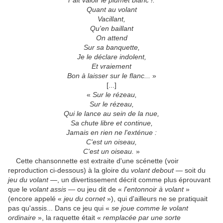
Fait valoir le plumet blanc !.
Quant au volant
Vacillant,
Qu'en baillant
On attend
Sur sa banquette,
Je le déclare indolent,
Et vraiement
Bon à laisser sur le flanc...
»
[...]
«
Sur le rézeau,
Sur le rézeau,
Qui le lance au sein de la nue,
Sa chute libre et continue,
Jamais en rien ne l'exténue :
C'est un oiseau,
C'est un oiseau.
»
Cette chansonnette est extraite d'une scénette (voir
reproduction ci-dessous) à la gloire du
volant debout
— soit du
jeu du volant
—, un divertissement décrit comme plus éprouvant
que le
volant assis
— ou jeu dit de «
l'entonnoir à volant
»
(encore appelé «
jeu du cornet
»), qui d'ailleurs ne se pratiquait
pas qu'assis... Dans ce jeu qui «
se joue comme le volant
ordinaire
», la raquette était «
remplacée par une sorte