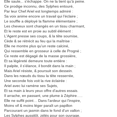
Elle saute,.. s'échappe. On ne la tient qu'à peine.
Ce prodige inconnu, des Sylphes entouré,
Par leur Chef Ariel est longtemps admiré :
Sa voix anime encore un travail qui l'éclaire ;
Le souffle a déployé la flamme élémentaire ;
Les cheveux sont changés en un tissu charmant,
Et le reste est en proie au subtil élément :
L'Agent presse ses coups, & la tête soumise,
Cède & se rétrécit au feu qui la maîtrise :
Elle ne montre plus qu'un reste calciné,
Qui ressemble en grosseur à celle de Progné ;
Ce reste est dégagé de la masse grossière,
Et sa légèreté demeure toute entière :
Il palpite, il s'élance, il bondit dans la main ;
Mais Ariel résiste, & poursuit son dessein.
Dans les nœuds du tissu la tête resserrée,
Une seconde fois voit la rive éclairée :
Ariel avec lui ramène ses Sujets,
Et sa main à leurs yeux offre d'autres essais.
Il arrache, en passant, une plume à Zéphire…..
Elle ne suffit point… Dans l'ardeur qui l'inspire,
Moins vif & moins léger paraît un papillon
Parcourant un jasmin dans le fond d'un vallon ;
Les Sylphes aussitôt, zélés pour son ouvrage,