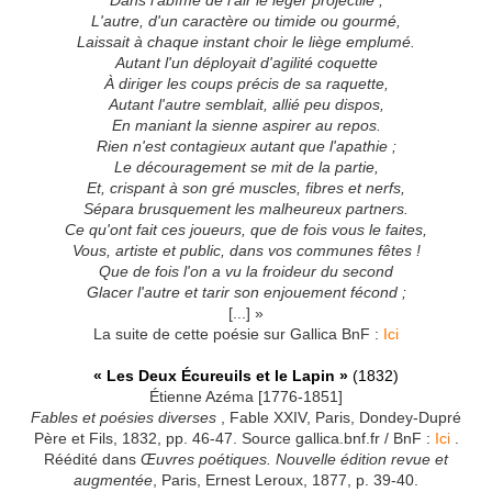
Dans l'abîme de l'air le léger projectile ;
L'autre, d'un caractère ou timide ou gourmé,
Laissait à chaque instant choir le liège emplumé.
Autant l'un déployait d'agilité coquette
À diriger les coups précis de sa raquette,
Autant l'autre semblait, allié peu dispos,
En maniant la sienne aspirer au repos.
Rien n'est contagieux autant que l'apathie ;
Le découragement se mit de la partie,
Et, crispant à son gré muscles, fibres et nerfs,
Sépara brusquement les malheureux partners.
Ce qu'ont fait ces joueurs, que de fois vous le faites,
Vous, artiste et public, dans vos communes fêtes !
Que de fois l'on a vu la froideur du second
Glacer l'autre et tarir son enjouement fécond ;
[...] »
La suite de cette poésie sur Gallica BnF :
Ici
« Les Deux Écureuils et le Lapin »
(1832)
Étienne Azéma [1776-1851]
Fables et poésies diverses
, Fable XXIV, Paris, Dondey-Dupré
Père et Fils, 1832, pp. 46-47. Source gallica.bnf.fr / BnF :
Ici
.
Réédité dans
Œuvres poétiques. Nouvelle édition revue et
augmentée
, Paris, Ernest Leroux, 1877, p. 39-40.