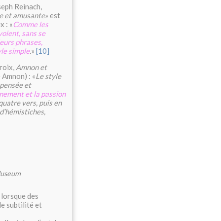
seph Reinach,
e et amusante
» est
 : «
Comme les
voient, sans se
leurs phrases,
yle simple
.
»
[10]
roix,
Amnon et
e Amnon) : «
Le style
 pensée et
nement et la passion
quatre vers, puis en
 d’hémistiches,
 Museum
 lorsque des
e subtilité et