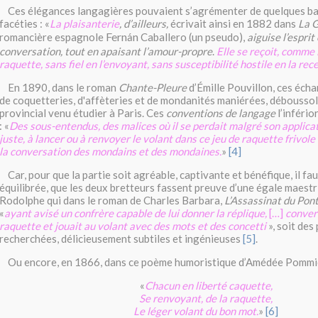
Ces élégances langagières pouvaient s’agrémenter de quelques ba
facéties : «
La plaisanterie
, d’ailleurs,
écrivait ainsi en 1882 dans
La 
Fern
n
romancière espagnole
Caballero (un pseudo),
aiguise l’esprit
á
conversation, tout en apaisant l’amour-propre
.
Elle se reçoit, comme 
raquette, sans fiel en l’envoyant, sans susceptibilité hostile en la rec
En 1890, dans le roman
Chante-Pleure
d’Émille Pouvillon, ces écha
de coquetteries, d'affèteries et de mondanités maniérées, déboussol
provincial venu étudier à Paris. Ces
conventions de langage
l’infério
: «
Des sous-entendus, des malices où il se perdait malgré son applicat
juste, à lancer ou à renvoyer le volant dans ce jeu de raquette frivole
la conversation des mondains et des mondaines.
»
[4]
Car, pour que la partie soit agréable, captivante et bénéfique, il faut
équilibrée, que les deux bretteurs fassent preuve d’une égale maestria
Rodolphe qui dans le roman de Charles Barbara,
L’Assassinat du Po
«
ayant avisé un confrère capable de lui donner la réplique,
[…]
conver
raquette et jouait au volant avec des mots et des concetti
», soit des
recherchées, délicieusement subtiles et ingénieuses
[5]
.
Ou encore, en 1866, dans ce poème humoristique d’Amédée Pommie
«
Chacun en liberté caquette,
Se renvoyant, de la raquette,
Le léger volant du bon mot
.
»
[6]