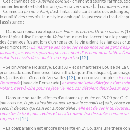
Ces échanges de «
subtilité pointue
» émanent d’esprits raffinés, exc
manier les mots et d’offrir un «
jolie conversation,
[…]
combien vive e
Comme au
jeu du volant
, c’est l’inlassable continuité des échanges,
la qualité des renvois, leur style alambiqué, la justesse du trait d'espr
l’assistance :
- Dans son roman exotique
Les Filles de bronze. Drame parisien
(1
Montépin utilise l'image du
Volant
pour mettre l’accent sur la prompt
des échanges fusant lors d’un repas où, le vin aidant, les langues ér
avec mordant : «
La majorité des convives se composait de gens d’espr
piquants, les vives réparties, se croisaient d’un bout de la table à l’
volants chassés de raquette en raquette
.
»
[12]
- Selon Arsène Houssaye, Louis XIV et sa maîtresse Louise de La Va
promenade dans l’immense labyrinthe (aujourd’hui disparu), aménagé
les jardins du château de Versailles
[13]
, ne retrouvaient plus «
leur 
Benserade
[Isaac de Benserade]
et mademoiselle d’Artigny s’attarda
volant, c’est-à-dire pour se jeter le mot, car c’étaient deux beaux espr
- Dans une nouvelle, «Roses d’automne», publiée en 1900 par C.-C. 
[ma cousine,
la plus aimable causeuse que je connaisse
]
sait, chose ra
l’esprit de ceux qui causent autour d’elle ;
elle est de ces interlocuteur
répartie, la font jaillir, voler, et la rattrapent, bondissante, comme un
raquette
.
»
[15]
- La comparaison est encore présente en 1906, dans une thèse co