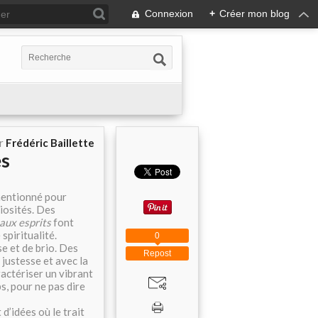
Connexion
+
Créer mon blog
ar
Frédéric Baillette
es
entionné pour
iosités. Des
aux esprits
font
spiritualité.
0
se et de brio. Des
Repost
 justesse et avec la
ractériser un vibrant
s, pour ne pas dire
’idées où le trait