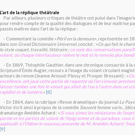
L’art de la réplique théâtrale
Par ailleurs, plusieurs critiques de théâtre ont puisé dans l’imager
pour rendre compte de la qualité des dialogues et de leur maîtrise p
passés maîtres dans l’art de la réplique :
- Commentant la comédie «
Péril en la demeure
», représentée en 1
dans son
Grand Dictionnaire Universel
, conclut : «
Ce qui fait le cha
le style coquet, travaillé, littéraire ;
ce sont des conversations pareill
volant, où chaque interlocuteur relève le mot et le renvoie plus bondi
- En 1869, Théophile Gauthier, dans une chronique consacrée à la
Scriptum
d’Émile Augier, recours à l’image du volant circulant magis
acteurs de renom (Jeanne Arnoud-Plessy et Prosper Bressant) : «
Ces
excellence, ont joué cette partie de raquette où l’on s’envoie prestem
laisser tomber une fois le volant qui allait de l’un à l’autre dans un sc
rapidité et de lumière.
»
[8]
- En 1864, dans la rubrique «Revue dramatique» du journal
Le Pays
Victor écrit ainsi à propos de la comédie
Souvent femme varie...
(déc
dramaturge Amédée Achard : «
Si vous aimez les miniatures de l’esprit
parole et les parties de volant de l’épigramme et du paradoxe, vous i
applaudir à l’Odéon le nouveau proverbe de M. Amédée Achard :
Souv
[9]