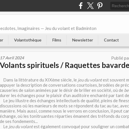
necdotes, Imaginaires — Jeu du volant et Badminton
er
Volantothèque
Films
Newsletter
Contact
17 Avril 2024
Publié p
Volants spirituels / Raquettes bavard
Dans la littérature du XIXème siècle, le
jeu du volant
est souvent m
appuyer la description de conversations courtoises, brodées de préc
causeries de salon animées par le désir de briller en société, où de
be
durer les échanges pour le plaisir d'un auditoire enchanté par tant de 
Le jeu illustre des échanges intellectuels de qualité, pleins de fines
discussions où les manieurs de mots se répondent du tac au tac, avec
manière. Mais aussi, comme nous le verrons en conclusion, il peut ca
échange, où les tonitruantes réparties émanent des tréfonds du corp
de ses fondements...
Le
jeu du volant
est également convoqué pour souligner un combat d