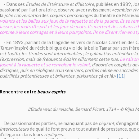
- Dans ses
Études de littérature et d’histoire
, publiées en 1889, Jo
passionné par l’art oratoire, observe avec ravissement «
combien viv
la
jolie conversation
des
coquets personnages
du théâtre de Marivaux
volants et les balles aux jeux de la raquette et de la paume, ils se ren
lasser, les mots d’esprit et les jeux de mots. Ils mettent des rubans à 
comme à leurs corsages et à leurs pourpoints. Ils ne disent rien en st
- En 1893, parlant de la tragédie en vers de Nicolas Chrétien des C
Tamar
(inspiré du récit biblique du viol de la belle Tamar par son frèr
est touffu, les tirades sont interminables ; le galimatias enténèbre la
l’expression, mais de fréquents éclairs sillonnent cette nue.
Le raison
jouent à la raquette et se renvoient le volant,
d’abord en couplets de 
distiques, puis en répliques d’un seul vers, parfois même en saccades
puérilités prétentieuses et brillantes, plaisantes çà et là.
»
[11]
Rencontre entre
beaux esprits
L'Étude veut du relache, Bernard Picart, 1714 – © Rijks
De passionnantes parties, ne manquant pas de
piquant
, s’engagent
interlocuteurs
de qualité font preuve tout autant de prestance, que d
d’élégance dans leurs
répliques
.