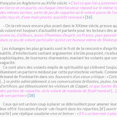
française en Angleterre au XVIIe siècle
: «
C’est ce que l’on a justeme
en tierce et en quarte, où chaque interlocuteur répond sur le même t
des mêmes termes, sorte de jeu de raquette où le volant passe de l’un 
vite reçu et, d’une main preste, aussitôt renvoyé.
»
[16]
- On la retrouve encore plus avant dans le XXème siècle, preuve qu
du volant
est toujours d’actualité et parlante pour les lecteurs des a
avons eu, d’ailleurs, assez d’hommes d’esprit, en France, pour pouvoir
dans ce jeu de volant particulier qu’est cet humour même de Shakesp
Les échanges les plus grisants sont le fruit de la rencontre d’esprits f
subtils, d’intellectuels sachant argumenter à brûle pourpoint, rivali
sophistiquées, de tournures charmantes, maniant les volants que son
sagacité.
Ce sont alors des volants emplis de spiritualité qui s’élèvent toujou
illuminent un parterre médusé par cette pyrotechnie verbale. Comme 
Armand de Pontmartin dans ses
Souvenirs d’un vieux critique
: «
Cette
[…]
se prête admirablement à ces conversations brillantes, joutes, tou
d’artifices, qui éblouissaient les visiteurs de Coppet,
et que Sainte-B
des parties de raquette, où le volant de madame de Staël montait
[…
de son partner
.
»
[18]
Ceux qui ont un bon coup à placer se débrouillent pour amener leur
leur offrir l’occasion d’avoir «
de l’esprit dans les réparties,
[d’]
ouvrir
sortir]
une réplique soudaine vive et brève
» : «
S’il a un bon mot à plac