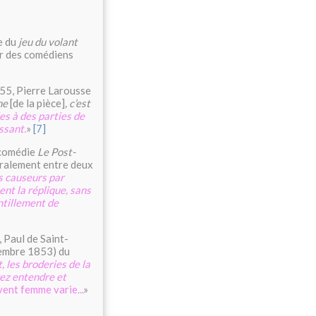
ie du
jeu du volant
ar des comédiens
855, Pierre Larousse
rme
[de la pièce]
, c’est
es à des parties de
ssant.
»
[7]
 comédie
Le Post-
tralement entre deux
 causeurs par
ent la réplique, sans
intillement de
, Paul de Saint-
embre 1853) du
, les broderies de la
rez entendre et
ent femme varie...
»