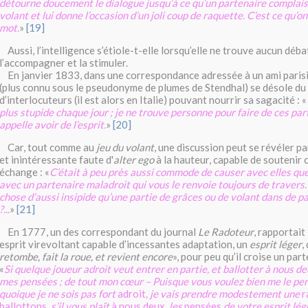
détourne doucement le dialogue jusqu’à ce qu’un partenaire complaisa
volant et lui donne l’occasion d’un joli coup de raquette. C’est ce qu’on
mot.
»
[19]
Aussi, l’intelligence s’étiole-t-elle lorsqu’elle ne trouve aucun déb
l’accompagner et la stimuler.
En janvier 1833, dans une correspondance adressée à un ami parisi
(plus connu sous le pseudonyme de plumes de Stendhal) se désole d
d’interlocuteurs (il est alors en Italie) pouvant nourrir sa sagacité : «
plus stupide chaque jour ; je ne trouve personne pour faire de ces part
appelle avoir de l’esprit.
»
[20]
Car, tout comme au
jeu du volant
, une discussion peut se révéler p
et inintéressante faute d'
alter ego
à la hauteur, capable de soutenir
échange : «
C’était à peu près aussi commode de causer avec elles que
avec un partenaire maladroit qui vous le renvoie toujours de travers. 
chose d’aussi insipide qu’une partie de grâces ou de volant dans de pa
?...
»
[21]
En 1777, un des correspondant du journal
Le Radoteur
, rapportait
esprit virevoltant capable d’incessantes adaptation, un
esprit léger
,
retombe, fait la roue, et revient encore
», pour peu qu’il croise un par
«
Si quelque joueur adroit veut entrer en partie, et ballotter à nous de
mes pensées ; de tout mon cœur – Puisque vous voulez bien me le per
quoique je ne sois pas fort
adroit
, je vais prendre modestement une
r
ballottons
, s’il vous plaît,
à nous deux
, les
pensées
de votre esprit lég