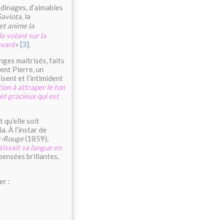
dinages, d’aimables
Gaviota,
la
 et anime la
le volant sur la
evant
»
[3]
.
nges maîtrisés, faits
ent Pierre, un
risent et l’intimident
ion à attraper le ton
 et gracieux qui est
 qu’elle soit
. À l’instar de
nt-Rouge
(1859)
,
tissait sa langue en
 pensées brillantes,
r :