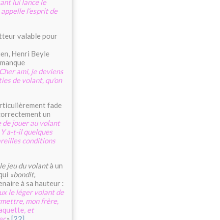
nt lui lance le
 appelle l’esprit de
atteur valable pour
en, Henri Beyle
u manque
Cher ami, je deviens
ies de volant, qu'on
articulièrement fade
 correctement un
 de jouer au volant
Y a-t-il quelques
reilles conditions
le jeu du volant
à un
 qui
«bondit,
tenaire à sa hauteur :
ux le léger volant de
mettre, mon frère,
aquette
, et
er.
»
[22]