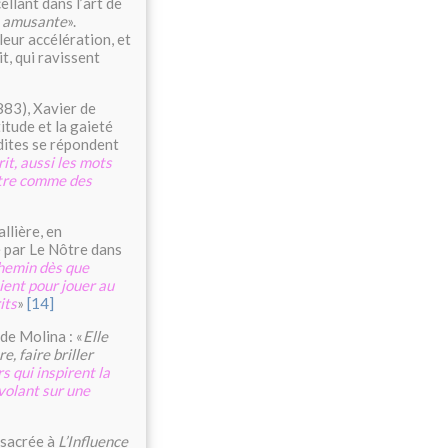
ellant dans l’art de
t amusante
».
 leur accélération, et
it, qui ravissent
883), Xavier de
itude et la gaieté
udites se répondent
it, aussi les mots
autre comme des
llière, en
 par Le Nôtre dans
chemin dès que
ient pour jouer au
its
»
[14]
de Molina : «
Elle
re, faire briller
s qui inspirent la
 volant sur une
nsacrée à
L’Influence