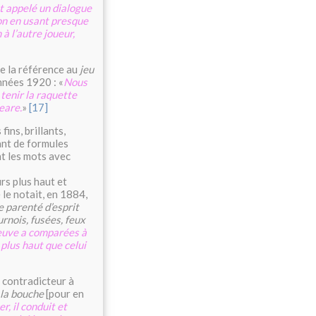
nt appelé un dialogue
on en usant presque
à l’autre joueur,
e la référence au
jeu
nnées 1920 : «
Nous
 tenir la raquette
eare.
»
[17]
ins, brillants,
sant de formules
t les mots avec
rs plus haut et
le notait, en 1884,
 parenté d’esprit
rnois, fusées, feux
euve a comparées à
]
plus haut que celui
 contradicteur à
 la bouche
[pour en
er, il conduit et