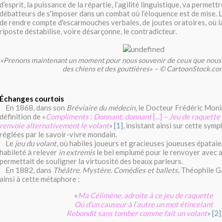
d’esprit, la puissance de la répartie, l’agilité linguistique, va permettr
débatteurs de s'imposer dans un combat où l’éloquence est de mise. L
de rendre compte d'escarmouches verbales, de joutes oratoires, où l
riposte déstabilise, voire désarçonne, le contradicteur.
«Prenons maintenant un moment pour nous souvenir de ceux que nous 
des chiens et des gouttières» – © CartoonStock.co
Échanges courtois
En 1868, dans son
Bréviaire du médecin
, le Docteur Frédéric Moni
définition de «
Compliments
:
Donnant, donnant
[...]
– Jeu de raquette
renvoie alternativement le volant
»
[1]
, insistant ainsi sur cette sym
réglées par le savoir-vivre mondain.
Le
jeu du volant
, où habiles joueurs et gracieuses joueuses épataien
habileté à relever
in extremis
le bel emplumé pour le renvoyer avec a
permettait de souligner la virtuosité des beaux parleurs.
En 1882, dans
Théâtre. Mystère. Comédies et ballets
, Théophile G
ainsi à cette métaphore :
«
Ma Célimène, adroite à ce jeu de raquette
Où d’un causeur à l’autre un mot étincelant
Rebondit sans tomber comme fait un volant
»
[2]