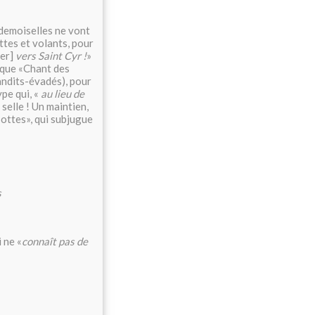
 demoiselles ne vont
ttes et volants, pour
[er]
vers Saint Cyr !
»
iaque «Chant des
andits-évadés), pour
ype qui, «
au lieu de
 selle ! Un maintien,
 bottes», qui subjugue
s
 ne «
connaît pas de