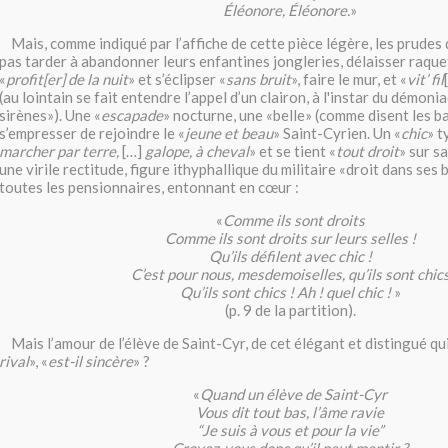
Éléonore, Éléonore.
»
Mais, comme indiqué par l’affiche de cette pièce légère, les prudes
pas tarder à abandonner leurs enfantines jongleries, délaisser raque
«
profit[er] de la nuit
» et s’éclipser «
sans bruit
», faire le mur, et «
vit’ fil
(au lointain se fait entendre l’appel d’un clairon, à l'instar du démon
sirènes»). Une «
escapade
» nocturne, une «belle» (comme disent les b
s’empresser de rejoindre le «
jeune et beau
» Saint-Cyrien. Un «
chic
» t
marcher par terre,
[…]
galope, à cheval
» et se tient «
tout droit
» sur sa
une virile rectitude, figure ithyphallique du militaire «droit dans ses
toutes les pensionnaires, entonnant en cœur :
«
Comme ils sont droits
Comme ils sont droits sur leurs selles !
Qu’ils défilent avec chic !
C’est pour nous, mesdemoiselles, qu’ils sont chic
Qu’ils sont chics ! Ah ! quel chic !
»
(p. 9 de la partition).
Mais l’amour de l’élève de Saint-Cyr, de cet élégant et distingué qui
rival
», «
est-il sincère
» ?
«
Quand un élève de Saint-Cyr
Vous dit tout bas, l’âme ravie
“Je suis à vous et pour la vie”