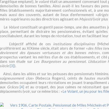
l’angélique emplumé), le
volant
était un amusement convenant tout p
demoiselles de bonnes familles. Ainsi avait-il les faveurs des pen
filles (établissements majoritairement confessionnels et, à une moi
mais aussi des couvents, autant de lieux d’enfermement «
dirigés
mères-supérieures ou des directrices agissant en
Majesté
(voir plus 
Le
Volant
constituait un gentil passe-temps, une des amusettes 
place, permettant de distraire les pensionnaires, évitant qu’elle
conciliabulent, durant les temps de récréation, tout en facilitant leur
L’objectif affiché de ces
institutions disciplinaires
(Miche
proliférèrent au XIXème siècle, était alors de former «
des filles te
deviennent des épouses vertueuses et des bonnes mères
», com
prospectus vantant les mérites d’un de ces établissements, et cit
dans son étude sur
Les Bourgeoises au pensionnat. L’éducation
siècle
[3]
).
Ainsi, dans les allées et sur les pelouses des pensionnats féminins,
soigneusement clos
» (Rebecca Rogers), ceints de
hautes muraill
demoiselles occupaient leurs récréations en jouant tranquillement
aux
Grâces
[4]
et au croquet, des jeux calmes ne nécessitant que
déplacements (voir, sur ce même bloc : «
Le Volant, un jeu pour les fill