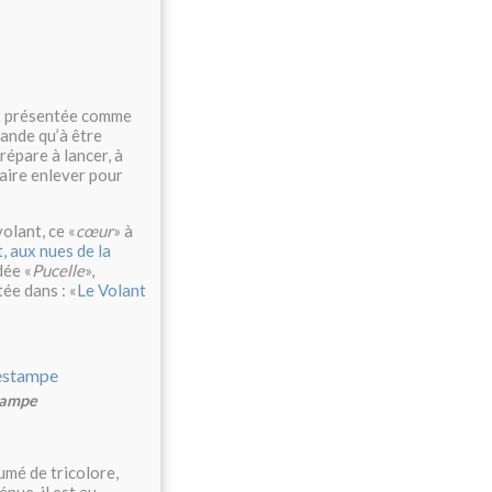
est présentée comme
mande qu’à être
prépare à lancer, à
faire enlever pour
olant, ce «
cœur
» à
, aux nues de la
dée «
Pucelle
»,
ée dans : «
Le Volant
tampe
mé de tricolore,
énue, il est au