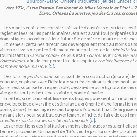
Vers 1906, Carte Postale, Pensionnat de Mlles Méchein et Pinot – 2
Blanc, Orléans (raquettes, jeu des Grâces, croquet
Le volant venait ainsi combler l’oisiveté d’austères et strictes inst
réglementées, où les pensionnaires, étaient avant tout préparées à 
domestiques incombant à leur futur rôle de mère et maîtresse de mai
Et même si certaines directrices développaient (tout au moins dans
vision active, voir potentiellement émancipatrice, de la «
féminité fra
fournissant un «
savoir solide
», ce plus était «
clairement confinée au s
domestique
», afin de leur permettre de remplir «
avec intelligence et
sainte et noble mission
»
[5]
.
Dès lors, le
jeu du volant
participait de la construction (morale) de 
éduquée, en phase avec l’idéologie sexuée dominante du moment : gra
(si ce n’est soumise) et respectable, c'est-à-dire pure (ignorante des 
vierge de tout péché). Une « sainte », bonne à marier.
En effet, si certains établissements huppés pouvaient offrir un e
encyclopédique diversifié et stimulant, agrémenté d’une formation ar
piano, danse), le mariage restait toujours l’objectif final. L’élargiss
n’ayant alors pour seul but, ouvertement affiché, de faire de ces fem
«
meilleurs partis sur le marché matrimonial
»
[6]
.
Les prétentions des institutions moins distinguées restaient elles b
terre et prosaïque. Un manuel de 1865, édité par l’ordre des Ursuline
soulignait que «
rien ne rend une jeune pensionnaire plus intéressante