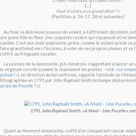
Croyez-vous donc qu’il peut mentir ?
[…]
Faut-il croire à ce grand désir ?
»
(Partition, p. 16-17, 18 et suivantes)
Au final, la délicieuse joueuse de volant, à l’affriolant décolleté, 
une jeune fille en fleur. Une coquette rosière qui s’épanouit et ne de
cueillie. C’est une chair palpitante, prête, comme le volant qu’elle se 
faire grand bond vers l’inconnu, à voler de ses propres plumes et se 
s’offrir au fringuant cavalier.
La posture de la demoiselle, joli «tendron» s’apprêtant à lancer un v
la virginale corolle (comme le chantaient les poètes – voir, «
Le volant
poésie !
»), en direction du bel uniforme, rappelle l’attitude de l'intimi
lithographiée en 1791 par John Raphaël Smith (estampe déjà présent
un jeu de Pucelle ?
»).
1791, John Raphaël Smith, «A Maid – Une Pucelle», es
Quant au finement moustachu, coiffé d’un conquérant casoar emplu
qui, de sa plongeante altitude, lorgne sur le corsage de la fraîche ing