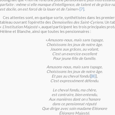
parfaite : même si elle manque d’intelligence, de talent et de grâce nat
est docile, on est forcé de la louer et de l’aimer
»
[7]
.
Ces attentes sont, en quelque sorte, synthétisées dans les premier
tableau ouvrant l’opérette des
Demoiselles des Saint-Cyriens
. Un ta
«
L’Institution Majesté
», auquel participent les trois principales pro
Hélène et Blanche, ainsi que toutes les pensionnaires :
«
Amusons-nous, mais sans tapage,
Choisissons les jeux de notre âge.
Jouons aux grâces, au volant,
C’est un exercice excellent
Pour jeune fille de famille
.
Amusons-nous, mais sans tapage,
Choisissons les jeux de notre âge.
Et pas au cheval fondu
[
[8]
]
,
C’est expressément défendu.
Le cheval fondu, ma chère,
est contraire, bien entendu,
Aux manières dont on s’honore
dans ce pensionnat réputé
Que dirige avec soin madame Eléonore
Éléonore Majesté.