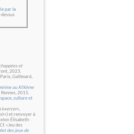
ée par la
i-dessus
chappées et
font, 2023.
 Paris, Gallimard,
éminine au XIXème
e Rennes, 2015.
space, culture et
s’exercer
»,
oir
») et renvoyer à
selon Élisabeth-
 (Cf. «Jeu des
et des jeux de