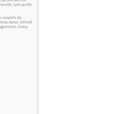
urelle, tant qu’elle
s couplets du
bleau dansé, intitulé
tagonistes, Daisy,