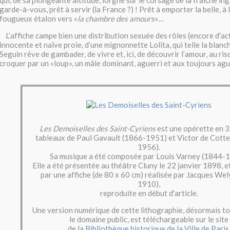
garde-à-vous, prêt à servir (la France ?) ! Prêt à emporter la belle, à 
fougueux étalon vers «
la chambre des amours
»…
L’affiche campe bien une distribution sexuée des rôles (encore d'actu
innocente et naïve proie, d’une mignonnette Lolita, qui telle la blan
Seguin rêve de gambader, de vivre et, ici, de découvrir l’amour, au ris
croquer par un «loup», un mâle dominant, aguerri et aux toujours agu
Les Demoiselles des Saint-Cyriens
est une opérette en 3
tableaux de Paul Gavault (1866-1951) et Victor de Cott
1956).
Sa musique a été composée par Louis Varney (1844-1
Elle a été présentée au théâtre Cluny le 22 janvier 1898, 
par une affiche (de 80 x 60 cm) réalisée par Jacques We
1910),
reproduite en début d'article.
Une version numérique de cette lithographie, désormais 
le domaine public, est téléchargeable sur le site
de la
Bibliothèque historique de la Ville de Paris