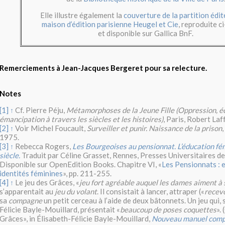
Elle illustre également la
couverture de la partition édit
maison d’édition parisienne Heugel et Cie
, reproduite c
et disponible sur Gallica BnF.
Remerciements à Jean-Jacques Bergeret pour sa relecture.
Notes
[1]
Cf. Pierre Péju,
Métamorphoses de la Jeune Fille (Oppression, é
↑
émancipation à travers les siècles et les histoires)
, Paris, Robert Laf
[2]
Voir Michel Foucault,
Surveiller et punir. Naissance de la prison
,
↑
1975.
[3]
Rebecca Rogers,
Les Bourgeoises au pensionnat. L’éducation f
↑
siècle.
Traduit par Céline Grasset, Rennes, Presses Universitaires d
Disponible sur OpenEdition Books. Chapitre VI, «
Les Pensionnats : e
identités féminines
», pp. 211-255.
[4]
Le jeu des Grâces, «
jeu fort agréable auquel les dames aiment à 
↑
s’apparentait au
jeu du volant
. Il consistait à lancer, attraper («
recev
sa
compagne
un petit cerceau à l’aide de deux bâtonnets. Un jeu qui, 
Félicie Bayle-Mouillard, présentait «
beaucoup de poses coquettes
».
Grâces», in Élisabeth-Félicie Bayle-Mouillard,
Nouveau manuel compl