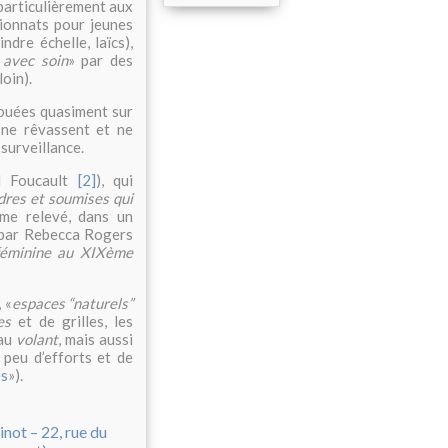
articulièrement aux
sionnats pour jeunes
ndre échelle, laïcs),
 avec soin
» par des
loin).
jouées quasiment sur
s ne rêvassent et ne
 surveillance.
l Foucault
[2]
), qui
ndres et soumises qui
me relevé, dans un
é par Rebecca Rogers
 féminine au XIXème
 «
espaces “naturels”
es
et de grilles, les
 au
volant
, mais aussi
 peu d’efforts et de
es
»).