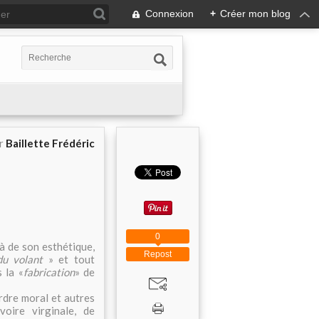
Connexion
+
Créer mon blog
ar
Baillette Frédéric
0
à de son esthétique,
Repost
du volant
» et tout
 la «
fabrication
» de
rdre moral et autres
oire virginale, de