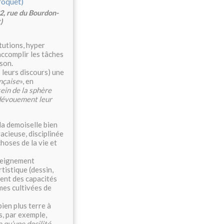
2, rue du Bourdon-
)
itutions, hyper
accomplir les tâches
son.
 leurs discours) une
nçaise
», en
ein de la sphère
 dévouement leur
la demoiselle bien
cieuse, disciplinée
choses de la vie et
nseignement
tistique (dessin,
ement des capacités
mes cultivées de
ien plus terre à
s, par exemple,
 qu’une docilité