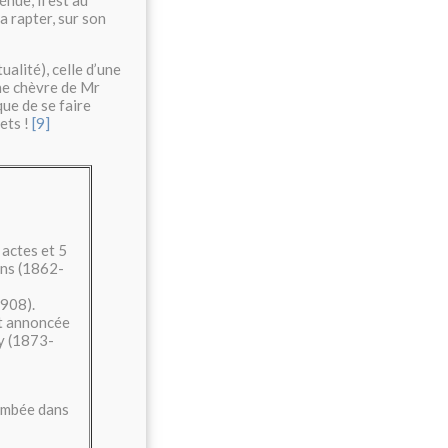
la rapter, sur son
alité), celle d’une
che chèvre de Mr
que de se faire
ets !
[9]
 actes et 5
ens (1862-
908).
et annoncée
ly (1873-
tombée dans
.