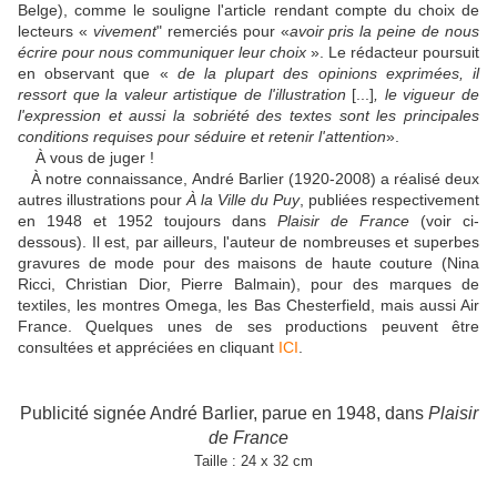
Belge), comme le souligne l'article rendant compte du choix de
lecteurs «
vivement
" remerciés pour «
avoir pris la peine de nous
écrire pour nous communiquer leur choix
». Le rédacteur poursuit
en observant que «
de la plupart des opinions exprimées, il
ressort que la valeur artistique de l'illustration
[...]
, le vigueur de
l'expression et aussi la sobriété des textes sont les principales
conditions requises pour séduire et retenir l'attention
».
À vous de juger !
À notre connaissance, André Barlier (1920-2008) a réalisé deux
autres illustrations pour
À la Ville du Puy
, publiées respectivement
en 1948 et 1952 toujours dans
Plaisir de France
(voir ci-
dessous). Il est, par ailleurs, l'auteur de nombreuses et superbes
gravures de mode pour des maisons de haute couture (Nina
Ricci, Christian Dior, Pierre Balmain), pour des marques de
textiles, les montres Omega, les Bas Chesterfield, mais aussi Air
France. Quelques unes de ses productions peuvent être
consultées et appréciées en cliquant
ICI
.
Publicité signée André Barlier, parue en 1948, dans
Plaisir
de France
Taille : 24 x 32 cm