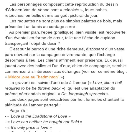
Les personnages composant cette reproduction du dessin
d'Adriaen Van de Venne sont « relookés », leurs habits
retouchés, embellis et mis au goût pictural du jour.
Les raquettes ne sont plus de simples palettes de bois, mais
présentent un tamis au cordage serré.
Au premier plan, l’épée (phallique), bien visible, est recouverte
d’un éventail en forme de cœur, telle une flèche de cupidon
transperçant l’objet du désir ?
C’est sur le perron d’une riche demeure, disposant d'un vaste
parc ouvrant sur la campagne environnante, que l’échange
désormais à lieu. Les chiens affirment leur présence. Eux aussi
jouent avec des balles et l’un d’eux, chien de compagnie, semble
commencer à s’intéresser aux échanges (voir sur ce même blog :
«
Médor joue au "badminton"
»)
La gravure est suivie d’une ode à l’amour («
Love, like a ball,
requires to be be thrown back
»), qui est une adaptation du
poème néerlandais original, «
De Jongelingh spreeckt
».
Les deux pages sont encadrées par huit formules chantant la
plénitude de l'amour partagé :
Page 75 :
- «
Love is the Loadstone of Love
»
- «
Love can neither be bought nor Sold
»
- «
It’s only price is love
»