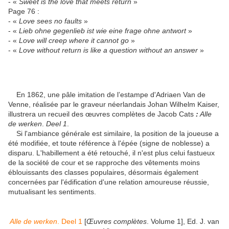
- «
Sweet is the love that meets return
»
Page 76 :
- «
Love sees no faults
»
- «
Lieb ohne gegenlieb ist wie eine frage ohne antwort
»
- «
Love will creep where it cannot go
»
- «
Love without return is like a question without an answer
»
En 1862, une pâle imitation de l’estampe d'Adriaen Van de
Venne, réalisée par le graveur néerlandais Johan Wilhelm Kaiser,
illustrera un recueil des œuvres complètes de Jacob Cats
:
Alle
de werken
.
Deel 1
.
Si l'ambiance générale est similaire, la position de la joueuse a
été modifiée, et toute référence à l'épée (signe de noblesse) a
disparu. L'habillement a été retouché, il n'est plus celui fastueux
de la société de cour et se rapproche des vêtements moins
éblouissants des classes populaires, désormais également
concernées par l'édification d'une relation amoureuse réussie,
mutualisant les sentiments.
Alle de werken
. Deel 1
[
Œuvres complètes
. Volume 1], Ed. J. van