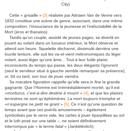
City)
Cette « grisaille »
[3]
réalisée par Adriaen Van de Venne vers
1832 constitue une scène de genre, associant, dans une même
composition, l’insouciance de la jeunesse et l’inéluctabilité de la
Mort (éros et thanatos).
Tandis qu’un couple, assisté de jeunes pages, se divertit en
jouant au volant dans un luxueux intérieur, la Mort observe et
attend son heure. Squelette décharné, dissimulé derrière une
lourde tenture, elle suit les va-et-vient métronomiques du léger
volant, aussi léger qu’une âme... Tout à leur futile plaisir,
inconscients du temps qui passe, les deux élégants l’ignorent
(seul le serviteur situé à gauche semble remarquer sa présence),
or, tôt ou tard, son tour de jouer viendra.
Sa macabre figuration rappelle qu’elle sera i
n fine
la grande
gagnante. Que l’Homme est irrémédiablement mortel, qu’il est
«
moriturus, c’est-à-dire destiné à mourir
»
[4]
, et que les plaisirs
terrestres ne sont qu’éphémères. La mort toujours triomphe et
«
n’espargne ne petit ne grant
»
[5]
. Ce n'est qu'une question de
temps avant que ces puérils amusements – également
symbolisés par le verre vide, les cartes à jouer éparpillées au sol
et le luth posé sur une table –, ne soient définitivement
interrompus par «
le terme fatal
» (Jankélévitch).