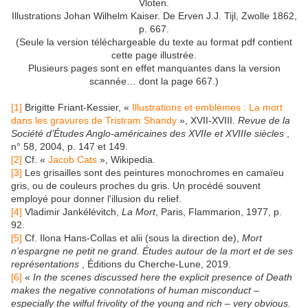
Vloten.
Illustrations Johan Wilhelm Kaiser. De Erven J.J. Tijl, Zwolle 1862,
p. 667.
(Seule la version téléchargeable du texte au format pdf contient
cette page illustrée.
Plusieurs pages sont en effet manquantes dans la version
scannée… dont la page 667.)
[1]
Brigitte Friant-Kessier, «
Illustrations et emblèmes : La mort
dans les gravures de Tristram Shandy
», XVII-XVIII.
Revue de la
Société d’Études Anglo-américaines des XVIIe et XVIIIe siècles
,
n° 58, 2004, p. 147 et 149.
[2]
Cf. «
Jacob Cats
», Wikipedia.
[3]
Les grisailles sont des peintures monochromes en camaïeu
gris, ou de couleurs proches du gris. Un procédé souvent
employé pour donner l'illusion du relief.
[4]
Vladimir Jankélévitch,
La Mort
, Paris, Flammarion, 1977, p.
92.
[5]
Cf. Ilona Hans-Collas et alii (sous la direction de),
Mort
n’espargne ne petit ne grand. Études autour de la mort et de ses
représentations
, Éditions du Cherche-Lune, 2019.
[6]
«
In the scenes discussed here the explicit presence of Death
makes the negative connotations of human misconduct –
especially the wilful frivolity of the young and rich – very obvious.