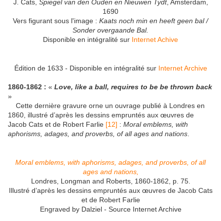
J. Cats,
Spiegel van den Ouden en Nieuwen Tydt
, Amsterdam,
1690
Vers figurant sous l'image :
Kaats noch min en heeft geen bal /
Sonder overgaande Bal.
Disponible en intégralité sur
Internet Achive
Édition de 1633 - Disponible en intégralité sur
Internet Archive
1860-1862 :
«
Love, like a ball, requires to be be thrown back
»
Cette dernière gravure orne un ouvrage publié à Londres en
1860, illustré d’après les dessins empruntés aux œuvres de
Jacob Cats et de Robert Farlie
[12]
:
Moral emblems, with
aphorisms, adages, and proverbs, of all ages and nations
.
Moral emblems, with aphorisms, adages, and proverbs, of all
ages and nations,
Londres, Longman and Roberts, 1860-1862, p. 75.
Illustré d’après les dessins empruntés aux œuvres de Jacob Cats
et de Robert Farlie
Engraved by Dalziel - Source Internet Archive