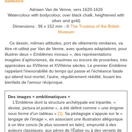
Adriaen Van de Venne, vers 1620-1626
Watercolour with bodycolour, over black chalk, heightened with
silver and gold)
Dimensions : 96 x 152 mm - ©
The Trustess of the British
Museum
Ce dessin, mêmes attitudes, port de vêtements similaires, va
être ré-utilisé par Van de Venne, avec quelques adaptations, pour
illustrer deux «
Emblèmes moraux
», des représentations
imagées d’aphorismes, de maximes ou encore de proverbes, très
appréciées au XVIIème et XVIIIème siècles. Le premier
Emblème
rappelant l’inexorabilité du temps qui passe et l’échéance fatale
qui attend tout mortel, l’autre, régulièrement réédité, louant les
bienfaits de l'amour réciproque.
Des images « emblématiques »
L’Emblème dont la structure archétypale est tripartite, «
devise,
pictura
et poème
», a été définit comme «
une énigme
sous forme d’un tableau
»
[1]
. Sa pédagogie s’appuie sur le «
langage de l’image
», en associant une illustration allégorique
à un titre concis (le plus souvent en latin), emprunté à des
auteurs classiques, aux pères de l’Église ou à des versets de