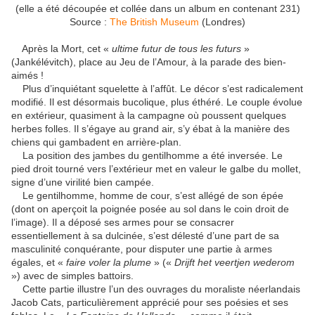
(elle a été découpée et collée dans un album en contenant 231)
Source :
The British Museum
(Londres)
Après la Mort, cet «
ultime futur de tous les futurs
»
(Jankélévitch), place au Jeu de l’Amour, à la parade des bien-
aimés !
Plus d’inquiétant squelette à l’affût. Le décor s’est radicalement
modifié. Il est désormais bucolique, plus éthéré. Le couple évolue
en extérieur, quasiment à la campagne où poussent quelques
herbes folles. Il s’égaye au grand air, s’y ébat à la manière des
chiens qui gambadent en arrière-plan.
La position des jambes du gentilhomme a été inversée. Le
pied droit tourné vers l’extérieur met en valeur le galbe du mollet,
signe d’une virilité bien campée.
Le gentilhomme, homme de cour, s’est allégé de son épée
(dont on aperçoit la poignée posée au sol dans le coin droit de
l’image). Il a déposé ses armes pour se consacrer
essentiellement à sa dulcinée, s’est délesté d’une part de sa
masculinité conquérante, pour disputer une partie à armes
égales, et «
faire voler la plume
» («
Drijft het veertjen wederom
») avec de simples battoirs.
Cette partie illustre l’un des ouvrages du moraliste néerlandais
Jacob Cats, particulièrement apprécié pour ses poésies et ses