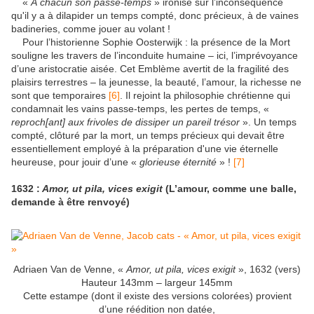
«
À chacun son passe-temps
» ironise sur l’inconséquence
qu'il y a à dilapider un temps compté, donc précieux, à de vaines
badineries, comme jouer au volant !
Pour l’historienne Sophie Oosterwijk : la présence de la Mort
souligne les travers de l’inconduite humaine – ici, l’imprévoyance
d’une aristocratie aisée. Cet Emblème avertit de la fragilité des
plaisirs terrestres – la jeunesse, la beauté, l’amour, la richesse ne
sont que temporaires
[6]
. Il rejoint la philosophie chrétienne qui
condamnait les vains passe-temps, les pertes de temps, «
reproch[ant] aux frivoles de dissiper un pareil trésor
». Un temps
compté, clôturé par la mort, un temps précieux qui devait être
essentiellement employé à la préparation d'une vie éternelle
heureuse, pour jouir d’une «
glorieuse éternité
» !
[7]
1632 :
Amor, ut pila, vices exigit
(L’amour, comme une balle,
demande à être renvoyé)
Adriaen Van de Venne, «
Amor, ut pila, vices exigit
», 1632 (vers)
Hauteur 143mm – largeur 145mm
Cette estampe (dont il existe des versions colorées) provient
d’une réédition non datée,