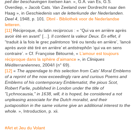
peil der beschavingen toetsen kan.
», G.A. van Es, G.S.
Overdiep, « Jacob Cats. Van Zeeland over Dordrecht naar den
Haag », in
Geschiedenis van de letterkunde der Nederlanden.
Deel 4
, 1948, p. 101.
Dbnl - Bibliothek voor de Nederlandse
letteren
.
[11]
Réciproque, du latin
reciprocus
: « “Qui va en arrière après
avoir été en avant” […].
Il contient la valeur Deux.
En effet, il
“traduit à la fois le grec
palintonos
‘tiré ou tendu en arrière’, ‘lancé
après avoir été tiré en arrière’ et
antistrephôn
‘qui va en sens
contraire’. » Cf. Françoise Bétourné, «
L’amour est toujours
réciproque dans la sphère d’aimance
», in
Cliniques
Méditerranéennes
, 2004/I (n° 69).
[12]
«
The appendage to this selection from Cats' Moral Emblems
of a reprint of the now exceedingly rare and curious Poems and
Emblems of his contemporary Emblematist, the pious Scot,
Robert Farlie, published in London under the title of
"Lychnocausia," in 1638, will, it is hoped, be considered a not
unpleasing associate for the Dutch moralist, and their
juxtaposition in the same volume give an additional interest to the
whole.
», Introduction, p. xii.
#Art et Jeu du Volant