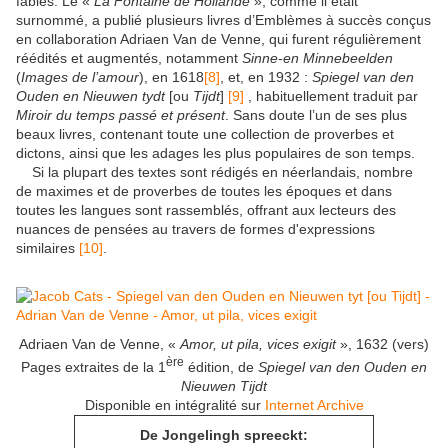
fables. Le «
La Fontaine de Hollande
», comme il était
surnommé, a publié plusieurs livres d’Emblèmes à succès conçus
en collaboration Adriaen Van de Venne, qui furent régulièrement
réédités et augmentés, notamment
Sinne-en Minnebeelden
(
Images de l’amour
), en 1618
[8]
, et, en 1932 :
Spiegel van den
Ouden en Nieuwen tydt
[ou
Tijdt
]
[9]
, habituellement traduit par
Miroir du temps passé et présent
. Sans doute l’un de ses plus
beaux livres, contenant toute une collection de proverbes et
dictons, ainsi que les adages les plus populaires de son temps.
Si la plupart des textes sont rédigés en néerlandais, nombre
de maximes et de proverbes de toutes les époques et dans
toutes les langues sont rassemblés, offrant aux lecteurs des
nuances de pensées au travers de formes d'expressions
similaires
[10]
.
Adriaen Van de Venne, «
Amor, ut pila, vices exigit
», 1632 (vers)
ère
Pages extraites de la 1
édition, de
Spiegel van den Ouden en
Nieuwen
Tijdt
Disponible en intégralité sur
Internet Archive
De Jongelingh spreeckt: