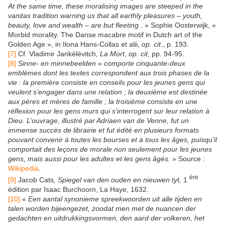
At the same time, these moralising images are steeped in the
vanitas tradition warning us that all earthly pleasures – youth,
beauty, love and wealth – are but fleeting
. » Sophie Oosterwijk, «
Morbid morality. The Danse macabre motif in Dutch art of the
Golden Age », in Ilona Hans-Collas et alii,
op. cit
., p. 193.
[7]
Cf. Vladimir Jankélévitch
, La Mort
,
op. cit
, pp. 94-95.
[8]
Sinne- en minnebeelden
«
comporte cinquante-deux
emblèmes dont les textes correspondent aux trois phases de la
vie : la première consiste en conseils pour les jeunes gens qui
veulent s’engager dans une relation ; la deuxième est destinée
aux pères et mères de famille ; la troisième consiste en une
réflexion pour les gens murs qui s’interrogent sur leur relation à
Dieu. L’ouvrage, illustré par Adriaen van de Venne, fut un
immense succès de librairie et fut édité en plusieurs formats
pouvant convenir à toutes les bourses et à tous les âges, puisqu’il
comportait des leçons de morale non seulement pour les jeunes
gens, mais aussi pour les adultes et les gens âgés.
» Source :
Wikipedia
.
ère
[9]
Jacob Cats
, Spiegel van den ouden en nieuwen tyt,
1
édition par Isaac Burchoorn, La Haye, 1632.
[10]
«
Een aantal synonieme spreekwoorden uit alle tijden en
talen worden bijeengezet, zoodat men met de nuancen der
gedachten en uitdrukkingsvormen, den aard der volkeren, het