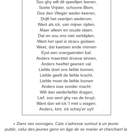
Soo ghy wilt dit speeltjen leeren,
Soete Vrijster, schoone Blom,
Doe den Vlieger weder-keeren,
Drijft het veertjen wederom,
Want als ick, van mijner zijden,
Maer alleen en soude slaen,
Dat en sou ons niet verblijden,
Want het spel is stracx gedaen.
Weet, dat kaetsen ende minnen
Eyst een overgaenden bal,
Anders maecktet droeve sinnen,
Anders heeftet geenen val.
Liefde doet ons liefde toonen,
Liefde geeft de liefde kracht,
Liefde moet de liefde loonen
Anders isse sonder macht:
Wilt dan wederliefde dragen,
Lief, soo wort ghy ras de bruyt,
Want dan wil ick 't met u wagen;
Anders, kint, ick schey'er uyt!
«
Dans ses ouvrages, Cats s’adresse surtout à un jeune
public, celui des jeunes gens en âge de se marier et cherchant la