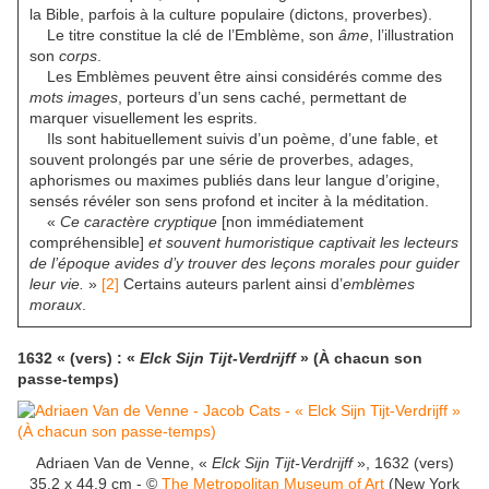
la Bible, parfois à la culture populaire (dictons, proverbes).
Le titre constitue la clé de l’Emblème, son
âme
, l’illustration
son
corps
.
Les Emblèmes peuvent être ainsi considérés comme des
mots images
, porteurs d’un sens caché, permettant de
marquer visuellement les esprits.
Ils sont habituellement suivis d’un poème, d’une fable, et
souvent prolongés par une série de proverbes, adages,
aphorismes ou maximes publiés dans leur langue d’origine,
sensés révéler son sens profond et inciter à la méditation.
«
Ce caractère cryptique
[non immédiatement
compréhensible]
et souvent humoristique captivait les lecteurs
de l’époque avides d’y trouver des leçons morales pour guider
leur vie.
»
[2]
Certains auteurs parlent ainsi d’
emblèmes
moraux
.
1632 « (vers) : «
Elck Sijn Tijt-Verdrijff
» (À chacun son
passe-temps)
Adriaen Van de Venne, «
Elck Sijn Tijt-Verdrijff
», 1632 (vers)
35.2 x 44.9 cm - ©
The Metropolitan Museum of Art
(New York