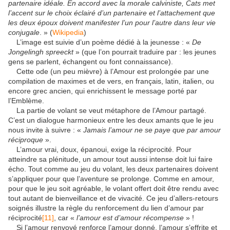
partenaire idéale. En accord avec la morale calviniste, Cats met
l’accent sur le choix éclairé d’un partenaire et l’attachement que
les deux époux doivent manifester l’un pour l’autre dans leur vie
conjugale
. » (
Wikipedia
)
L’image est suivie d’un poème dédié à la jeunesse : «
De
Jongelingh spreeckt
» (que l’on pourrait traduire par : les jeunes
gens se parlent, échangent ou font connaissance).
Cette ode (un peu mièvre) à l’Amour est prolongée par une
compilation de maximes et de vers, en français, latin, italien, ou
encore grec ancien, qui enrichissent le message porté par
l’Emblème.
La partie de volant se veut métaphore de l’Amour partagé.
C’est un dialogue harmonieux entre les deux amants que le jeu
nous invite à suivre : «
Jamais l’amour ne se paye que par amour
réciproque
».
L’amour vrai, doux, épanoui, exige la réciprocité. Pour
atteindre sa plénitude, un amour tout aussi intense doit lui faire
écho. Tout comme au jeu du volant, les deux partenaires doivent
s’appliquer pour que l’aventure se prolonge. Comme en amour,
pour que le jeu soit agréable, le volant offert doit être rendu avec
tout autant de bienveillance et de vivacité. Ce jeu d’allers-retours
soignés illustre la règle du renforcement du lien d’amour par
réciprocité
[11]
, car «
l’amo­­ur est d’amour récompense
» !
Si l’amour renvoyé renforce l’amour donné, l’amour s’effrite et