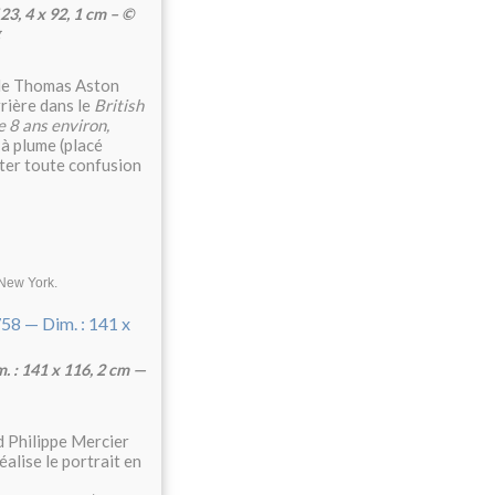
23, 4 x 92, 1 cm – ©
 de Thomas Aston
rrière dans le
British
e 8 ans environ,
 à plume (placé
iter toute confusion
 New York
.
. : 141 x 116, 2 cm —
d Philippe Mercier
alise le portrait en