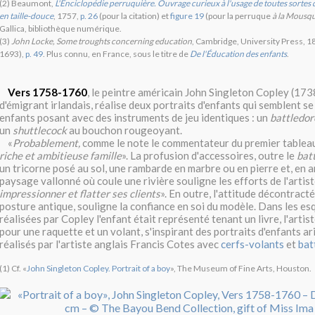
(2) Beaumont,
L'Enciclopédie perruquière. Ouvrage curieux à l'usage de toutes sortes de
en taille-douce
, 1757,
p. 26
(pour la citation) et
figure 19
(pour la perruque
à la Mousqu
Gallica, bibliothèque numérique.
(3)
John Locke, Some troughts concerning education
, Cambridge, University Press, 18
1693),
p. 49
. Plus connu, en France, sous le titre de
De l'Éducation des enfants
.
Vers 1758-1760
, le peintre américain John Singleton Copley (173
d'émigrant irlandais, réalise deux portraits d'enfants qui semblent s
enfants posant avec des instruments de jeu identiques : un
battledor
un
shuttlecock
au bouchon rougeoyant.
«
Probablement,
comme le note le commentateur du premier tablea
riche et ambitieuse famille
». La profusion d'accessoires, outre le
bat
un tricorne posé au sol, une rambarde en marbre ou en pierre et, en a
paysage vallonné où coule une rivière souligne les efforts de l'artist
impressionner et flatter ses clients
». En outre, l'attitude décontracté
posture antique, souligne la confiance en soi du modèle. Dans les esq
réalisées par Copley l'enfant était représenté tenant un livre, l'artis
pour une raquette et un volant, s'inspirant des portraits d'enfants a
réalisés par l'artiste anglais Francis Cotes avec
cerfs-volants
et
bat
(1) Cf. «
John Singleton Copley. Portrait of a boy
», The Museum of Fine Arts, Houston.