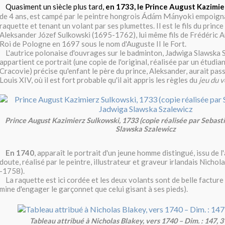
Quasiment un siècle plus tard,
en 1733, le Prince August Kazimie
Ád
m M
nyoki
de 4 ans, est campé par le peintre hongrois
empoign
á
á
raquette et tenant un volant par ses plumettes. Il est le fils du princ
Aleksander Józef Sulkowski (1695-1762), lui même fils de Frédéric A
Roi de Pologne en 1697 sous le nom d'Auguste II le Fort.
L'autrice polonaise d'ouvrages sur le badminton, Jadwiga Slawska S
appartient ce portrait (une copie de l'original, réalisée par un étudi
Cracovie) précise qu'enfant le père du prince, Aleksander, aurait pass
Louis XIV, où il est fort probable qu'il ait appris les règles du
jeu du v
Prince August Kazimierz Sulkowski, 1733 (copie réalisée par Sebasti
Slawska Szalewicz
En 1740
, apparaît le portrait d'un jeune homme distingué, issu de l
doute, réalisé par le peintre, illustrateur et graveur irlandais Nichola
-1758).
La raquette est ici cordée et les deux volants sont de belle facture (
mine d'engager le garçonnet que celui gisant à ses pieds).
Tableau attribué à Nicholas Blakey, vers 1740 – Dim. : 147, 3 