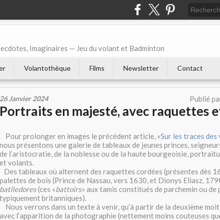
necdotes, Imaginaires — Jeu du volant et Badminton
er
Volantothèque
Films
Newsletter
Contact
26 Janvier 2024
Publié p
Portraits en majesté, avec raquettes e
Pour prolonger en images le précédent article, «
Sur les traces des
nous présentons une galerie de tableaux de jeunes princes, seigneur
de l’aristocratie, de la noblesse ou de la haute bourgeoisie, portrai
et volants.
Des tableaux où alternent des raquettes cordées (présentes dès 16
palettes de bois (Prince de Nassau, vers 1630, et Dionys Eliasz, 17
batlledores
(ces «
battoirs
» aux tamis constitués de parchemin ou de 
typiquement britanniques).
Nous verrons dans un texte à venir, qu’à partir de la deuxième moit
avec l’apparition de la photographie (nettement moins couteuses qu