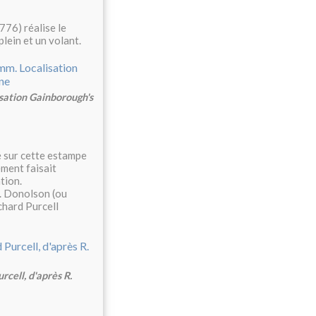
76) réalise le
plein et un volant.
isation Gainborough's
 sur cette estampe
ement faisait
tion.
. Donolson (ou
ichard Purcell
rcell, d'après R.