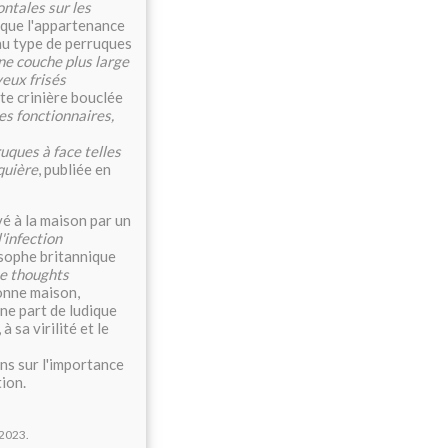
ntales sur les
dique l'appartenance
eau type de perruques
une couche plus large
eux frisés
ante crinière bouclée
des fonctionnaires,
uques à face telles
quière
, publiée en
evé à la maison par un
l'infection
osophe britannique
e thoughts
bonne maison,
ne part de ludique
 sa virilité et le
ns sur l'importance
ion.
 2023.