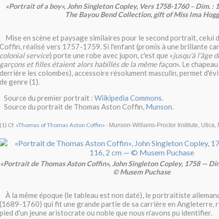
«Portrait of a boy», John Singleton Copley, Vers 1758-1760 – Dim. : 1
The Bayou Bend Collection, gift of Miss Ima Hogg
Mise en scène et paysage similaires pour le second portrait, celui
Coffin, réalisé vers 1757-1759. Si l'enfant (promis à une brillante ca
colonial service
) porte une robe avec jupon, c'est que «
jusqu'à l'âge d
garçons et filles étaient alors habillés de la même façon
». Le chapeau
derrière les colombes), accessoire résolument masculin, permet d'év
de genre (1).
Source du premier portrait :
Wiikipedia Commons
.
Source du portrait de Thomas Aston Coffin,
Munson
.
(1) Cf. «
Thomas of Thomas Aston Coffin
» -
Munson-Williams-Proctor Institute, Utica,
«Portrait de Thomas Aston Coffin», John Singleton Copley, 1758 — Dim
© Musem Puchase
À la même époque (le tableau est non daté), le portraitiste alleman
(1689-1760) qui fit une grande partie de sa carrière en Angleterre, ré
pied d'un jeune aristocrate ou noble que nous n'avons pu identifier.