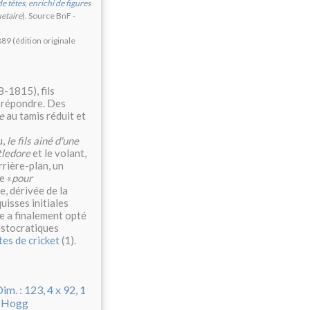
 têtes, enrichi de figures
etaire
). Source BnF -
89 (édition originale
8-1815), fils
e répondre. Des
e
au tamis réduit et
u,
le fils ainé d'une
tledore
et le volant,
rrière-plan, un
e «
pour
e, dérivée de la
uisses initiales
te a finalement opté
ristocratiques
tes de cricket
(1).