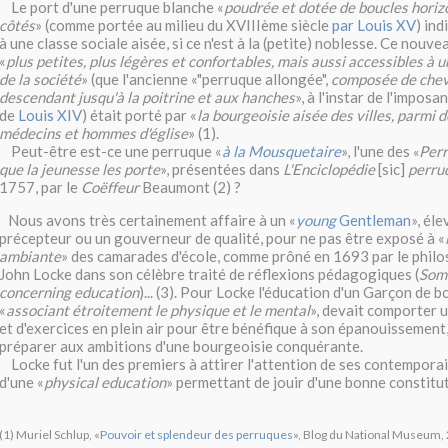
Le port d'une perruque blanche «
poudrée et dotée de boucles horizo
côtés
» (comme portée au milieu du XVIIIème siècle
par Louis XV
) in
à une classe sociale aisée, si ce n'est à la (petite) noblesse. Ce nouv
«
plus petites, plus légères et confortables, mais aussi accessibles à 
de la société
» (que l'ancienne «"perruque allongée",
composée de chev
descendant jusqu'à la poitrine et aux hanches
», à l'instar de l'impos
de
Louis XIV
) était porté par «
la bourgeoisie aisée des villes, parmi 
médecins et hommes d'église
» (1).
Peut-être est-ce une perruque «
à la Mousquetaire
», l'une des
Perr
«
que la jeunesse les porte
», présentées dans
L'Enciclopédie
[sic]
perru
1757, par le
Coëffeur
Beaumont (2) ?
Nous avons très certainement affaire à un «
young
Gentleman
», él
précepteur ou un gouverneur de qualité, pour ne pas être exposé à «
ambiante
» des camarades d'école, comme prôné en 1693 par le phil
John Locke dans son célèbre traité de réflexions pédagogiques (
Som
concerning education
)... (3). Pour Locke l'éducation d'un Garçon de 
«
associant étroitement le physique et le mental
», devait comporter u
et d'exercices en plein air pour être bénéfique à son épanouissement, à
préparer aux ambitions d'une bourgeoisie conquérante.
Locke fut l'un des premiers à attirer l'attention de ses contemporai
d'une «
physical education
» permettant de jouir d'une bonne constitut
(1) Muriel Schlup, «
Pouvoir et splendeur des perruques
», Blog du National Museum,