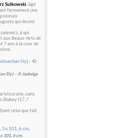
rz Sulkowski
, âgé
ant fermement une
e polonais
uguste qui devint
zalewicz, à qui
ant aux Beaux-Arts de
é 7 ans à la cour de
olant
.
an Sly) – © Jadwiga
'aristocratie, sans
s Blakey (17..?
tant celui que fait
x 101, 6 cm.