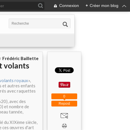
Connexion
+
Créer mon blog
ar
Frédéric Baillette
t volants
 volants royaux
»,
s et autres enfants
turés avec raquettes
0
20), avec des
Repost
90) et nombre de
peau tannée,
ié du XIXème siècle,
e ces œuvres d'art