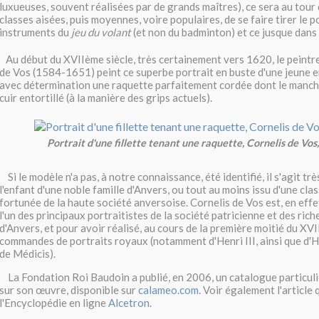
luxueuses, souvent réalisées par de grands maîtres), ce sera au tour
classes aisées, puis moyennes, voire populaires, de se faire tirer le p
instruments du
jeu du volant
(et non du badminton) et ce jusque dan
Au début du XVIIème siècle, très certainement vers 1620, le peintr
de Vos (1584-1651) peint ce superbe portrait en buste d'une jeune
avec détermination une raquette parfaitement cordée dont le manch
cuir entortillé (à la manière des grips actuels).
Portrait d'une fillette tenant une raquette, Cornelis de Vos
Si le modèle n'a pas, à notre connaissance, été identifié, il s'agit t
l'enfant d'une noble famille d'Anvers, ou tout au moins issu d'une clas
fortunée de la haute société anversoise. Cornelis de Vos est, en effe
l'un des principaux portraitistes de la société patricienne et des ri
d'Anvers, et pour avoir réalisé, au cours de la première moitié du XVI
commandes de portraits royaux (notamment d'Henri III, ainsi que d'H
de Médicis).
La Fondation Roi Baudoin a publié, en 2006, un catalogue particuli
sur son œuvre, disponible sur
calameo.com
. Voir également l'article 
l'Encyclopédie en ligne
Alcetron
.