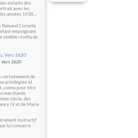
 des enfants des
ortrait avec les
s les années 1930…
e flamand Cornelis
 enfant empoignant
e semble revêtu de
, Vers 1620
rès certainement de
se privilégiée et
t, connu pour être
ches marchands
Ième siècle, des
enry IV et de Marie
èrement instructif
que lui consacre