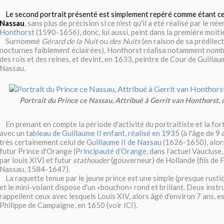
Le second portrait présenté est simplement repéré comme étant c
Nassau
, sans plus de précision si ce n'est qu'il a été réalisé par le né
Honthorst
(1590-1656), donc, lui aussi, peint dans la première moiti
Surnommé
Gérard de la Nuit
ou
des Nuits
(en raison de sa prédilec
nocturnes faiblement éclairées), Honthorst réalisa notamment nomb
des rois et des reines, et devint, en 1633, peintre de Cour de Guilla
Nassau.
Portrait du Prince ce Nassau, Attribué à Gerrit van Honthorst
En prenant en compte la période d'activité du portraitiste et la fo
avec un
tableau de Guillaume II enfant, réalisé en 1935
(à l'âge de 9 
très certainement celui de
Guillaume II de Nassau
(1626-1650), alors
futur Prince d'Orange (
Principauté d’Orange
, dans l’actuel Vauclus
par louis XIV) et futur
stathouder
(gouverneur) de Hollande (fils de 
Nassau, 1584-1647).
La raquette tenue par le jeune prince est une simple (presque rustiq
et le mini-volant dispose d'un «bouchon» rond et brillant. Deux inst
rappellent ceux avec lesquels Louis XIV, alors âgé d'environ 7 ans, e
Philippe de Campaigne, en 1650 (voir
ICI
).