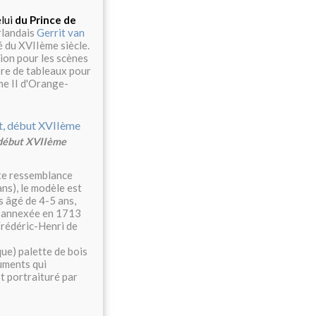
elui
du Prince de
erlandais
Gerrit van
é du XVIIème siècle.
tion pour les scènes
re de tableaux pour
ume II d'Orange-
, début XVIIème
rte ressemblance
ans), le modèle est
 âgé de 4-5 ans,
e, annexée en 1713
Frédéric-Henri de
ue) palette de bois
ruments qui
st portraituré par