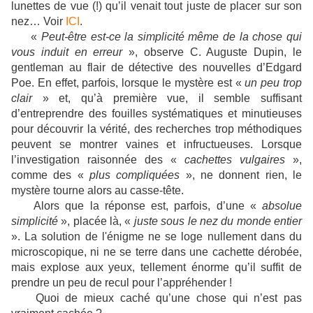
lunettes de vue (!) qu’il venait tout juste de placer sur son
nez… Voir
ICI
.
«
Peut-être est-ce la simplicité même de la chose qui
vous induit en erreur
», observe C. Auguste Dupin, le
gentleman au flair de détective des nouvelles d’Edgard
Poe. En effet, parfois, lorsque le mystère est «
un peu trop
clair
» et, qu’à première vue, il semble suffisant
d’entreprendre des fouilles systématiques et minutieuses
pour découvrir la vérité, des recherches trop méthodiques
peuvent se montrer vaines et infructueuses. Lorsque
l’investigation raisonnée des «
cachettes vulgaires
»,
comme des «
plus compliquées
», ne donnent rien, le
mystère tourne alors au casse-tête.
Alors que la réponse est, parfois, d’une «
absolue
simplicité
», placée là, «
juste sous le nez du monde entier
». La solution de l'énigme ne se loge nullement dans du
microscopique, ni ne se terre dans une cachette dérobée,
mais explose aux yeux, tellement énorme qu’il suffit de
prendre un peu de recul pour l’appréhender !
Quoi de mieux caché qu’une chose qui n’est pas