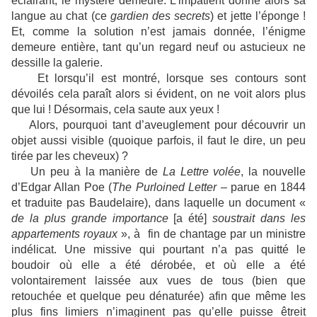
éclairant, le mystère demeure. L’impatient donne alors sa
langue au chat (ce
gardien des secrets
) et jette l’éponge !
Et, comme la solution n’est jamais donnée, l’énigme
demeure entière, tant qu’un regard neuf ou astucieux ne
dessille la galerie.
Et lorsqu’il est montré, lorsque ses contours sont
dévoilés cela paraît alors si évident, on ne voit alors plus
que lui ! Désormais, cela saute aux yeux !
Alors, pourquoi tant d’aveuglement pour découvrir un
objet aussi visible (quoique parfois, il faut le dire, un peu
tirée par les cheveux) ?
Un peu à la manière de
La Lettre volée
, la nouvelle
d’Edgar Allan Poe (
The Purloined Letter
– parue en 1844
et traduite pas Baudelaire), dans laquelle un document «
de la plus grande importance
[a été]
soustrait dans les
appartements royaux
», à fin de chantage par un ministre
indélicat. Une missive qui pourtant n’a pas quitté le
boudoir où elle a été dérobée, et où elle a été
volontairement laissée aux vues de tous (bien que
retouchée et quelque peu dénaturée) afin que même les
plus fins limiers n’imaginent pas qu’elle puisse êtreit