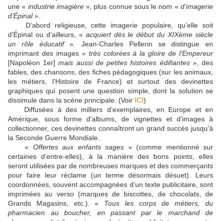
une «
industrie imagière
», plus connue sous le nom «
d’imagerie
d’Épinal
».
D’abord religieuse, cette imagerie populaire, qu’elle soit
d’Épinal ou d’ailleurs, «
acquiert dès le début du XIXème siècle
un rôle éducatif
». Jean-Charles Pellerin se distingue en
imprimant des images «
très colorées à la gloire de l’Empereur
[Napoléon 1er]
mais aussi de petites histoires édifiantes
», des
fables, des chansons, des fiches pédagogiques (sur les animaux,
les métiers, l’Histoire de France) et surtout des devinettes
graphiques qui posent une question simple, dont la solution se
dissimule dans la scène principale. (Voir
ICI
)
Diffusées à des milliers d’exemplaires, en Europe et en
Amérique, sous forme d'albums, de vignettes et d’images à
collectionner, ces devinettes connaîtront un grand succès jusqu’à
la Seconde Guerre Mondiale.
«
Offertes aux enfants sages
» (comme mentionné sur
certaines d’entre-elles), à la manière des bons points, elles
seront utilisées par de nombreuses marques et des commerçants
pour faire leur réclame (un terme désormais désuet). Leurs
coordonnées, souvent accompagnées d’un texte publicitaire, sont
imprimées au verso (marques de biscottes, de chocolats, de
Grands Magasins, etc.). «
Tous les corps de métiers, du
pharmacien au boucher, en passant par le marchand de