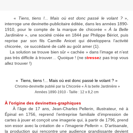
«
Tiens, tiens !... Mais où est donc passé le volant ?
»,
interroge une devinette-publicitaire éditée, dans les années 1890-
1910, pour le compte de la marque de chicorée «
À la Belle
Jardinière
», une société créée en 1844 par Philippe Bériot, puis
reprise par son fils Camille Anicet qui développera l’activité
chicorée, ce succédané de café au goût amer (1).
La solution se trouve bien sûr « cachée » dans l’image et n’est
pas très difficile à trouver… Quoique ! (ne s
tresse
z pas trop vous
allez trouver !)
« Tiens, tiens !... Mais où est donc passé le volant ? »
Chromo-devinette publié par la Chicorée
« À la belle Jardinière »
Années 1890-1910 - Taille : 12 x 8,2 cm
À l'origine des devinettes-graphiques
À l’âge de 17 ans, Jean-Charles Pellerin, illustrateur, né à
Épinal en 1756, reprend l’entreprise familiale d’impression de
cartes à jouer et conçoit une imagerie qui, à partir de 1796, prend
son essor avec la création de «
l’imagerie Pellerin
». D’artisanale,
la production qui rencontre une audience grandissante devient