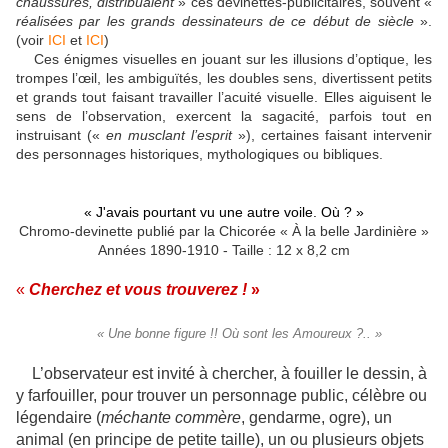
chaussures, distribuaient
» ces devinettes-publicitaires, souvent «
réalisées par les grands dessinateurs de ce début de siècle
».
(voir
ICI
et
ICI
)
Ces énigmes visuelles en jouant sur les illusions d’optique, les
trompes l’œil, les ambiguïtés, les doubles sens, divertissent petits
et grands tout faisant travailler l’acuité visuelle. Elles aiguisent le
sens de l’observation, exercent la sagacité, parfois tout en
instruisant («
en musclant l’esprit
»), certaines faisant intervenir
des personnages historiques, mythologiques ou bibliques.
« J'avais pourtant vu une autre voile. Où ? »
Chromo-devinette publié par la Chicorée « À la belle Jardinière »
Années 1890-1910 - Taille : 12 x 8,2 cm
«
Cherchez et vous trouverez !
»
« Une bonne figure !! Où sont les Amoureux ?.. »
L’observateur est invité à chercher, à fouiller le dessin, à
y farfouiller, pour trouver un personnage public, célèbre ou
légendaire (
méchante commère
, gendarme, ogre), un
animal (en principe de petite taille), un ou plusieurs objets