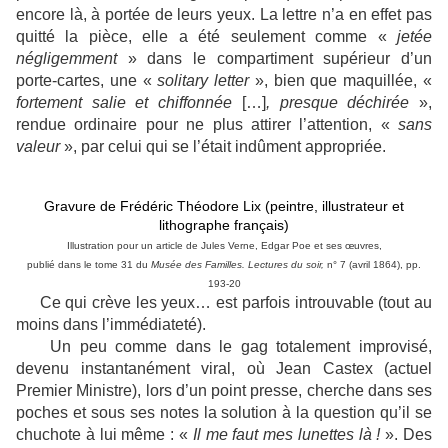
encore là, à portée de leurs yeux. La lettre n’a en effet pas
quitté la pièce, elle a été seulement comme «
jetée
négligemment
» dans le compartiment supérieur d’un
porte-cartes, une «
solitary letter
», bien que maquillée, «
fortement salie et chiffonnée
[…]
, presque déchirée
»,
rendue ordinaire pour ne plus attirer l’attention, «
sans
valeur
», par celui qui se l’était indûment appropriée.
Gravure de Frédéric Théodore Lix (peintre, illustrateur et
lithographe français)
Illustration pour un article de Jules Verne, Edgar Poe et ses œuvres,
publié dans le tome 31 du
Musée des Familles. Lectures du soir,
n° 7 (avril 1864), pp.
193-20
Ce qui crève les yeux… est parfois introuvable (tout au
moins dans l’immédiateté).
Un peu comme dans le gag totalement improvisé,
devenu instantanément viral, où Jean Castex (actuel
Premier Ministre), lors d’un point presse, cherche dans ses
poches et sous ses notes la solution à la question qu’il se
chuchote à lui même : «
Il me faut mes lunettes là !
». Des