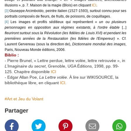
illusions », p. 7. Maison de la magie (Blois) en cliquant
ICI
.
[3]
Giuseppe Arcimboldo, peintre italien (1527-1593), surtout connu pour ses
portraits composés de fleurs, de fruits, de poissons, de coquillages.
[4]
Les images et profils séditieux qui représentent «
un ou plusieurs
personnages en opposition aux régimes existants, à l'ordre étable
[...]
fleuriront surtout sous la Révolution (les fidèles de Louis XVI) et pendant les
premières années de la Restauration (les fidèles de l'Empereur)
». Cf.
Laurent Gervereau (sous la direction de),
Dictionnaire mondial des images
,
Paris, Nouveau Monde éditions, 2006.
Biblio :
- Pierre Brunel, « Lettre perdue, lettre volée, lettre retrouvée », in
L’Imaginaire du secret
, Grenoble, UGA Éditions, 1998, pp. 99-
125. Chapitre disponible
ICI
- Edgar Allan Poe,
La Lettre volée
. À lire sur WIKISOURCE, la
bibliothèque libre, en cliquant
ICI
.
#Art et Jeu du Volant
Partager