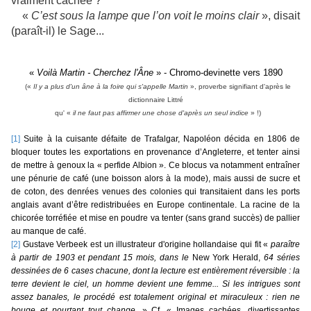
vraiment cachée ?
«
C’est sous la lampe que l’on voit le moins clair
», disait
(paraît-il) le Sage...
«
Voilà Martin - Cherchez l'Âne
» -
Chromo-devinette vers 1890
(
«
Il y a plus d'un âne à la foire qui s'appelle Martin
»
, proverbe signifiant d'après le
dictionnaire Littré
qu'
«
il ne faut pas affirmer une chose d'après un seul indice
»
!)
[1]
Suite à la cuisante défaite de Trafalgar, Napoléon décida en 1806 de
bloquer toutes les exportations en provenance d’Angleterre, et tenter ainsi
de mettre à genoux la « perfide Albion ». Ce blocus va notamment entraîner
une pénurie de café (une boisson alors à la mode), mais aussi de sucre et
de coton, des denrées venues des colonies qui transitaient dans les ports
anglais avant d’être redistribuées en Europe continentale. La racine de la
chicorée torréfiée et mise en poudre va tenter (sans grand succès) de pallier
au manque de café.
[2]
Gustave Verbeek est un illustrateur d'origine hollandaise qui fit «
paraître
à partir de 1903 et pendant 15 mois, dans le
New York Herald,
64 séries
dessinées de 6 cases chacune, dont la lecture est entièrement réversible : la
terre devient le ciel, un homme devient une femme... Si les intrigues sont
assez banales, le procédé est totalement original et miraculeux : rien ne
bouge et pourtant tout change.
» Cf. « Images cachées, divertissantes