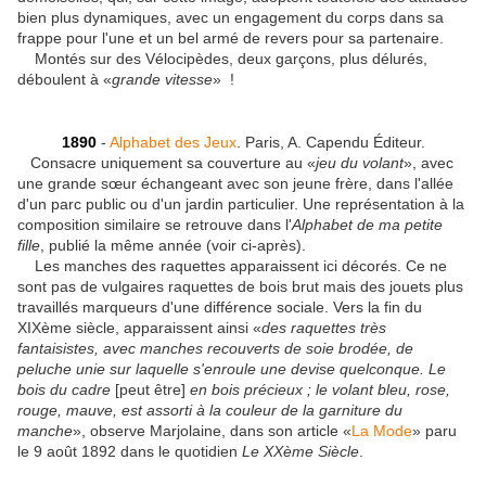
bien plus dynamiques, avec un engagement du corps dans sa
frappe pour l'une et un bel armé de revers pour sa partenaire.
Montés sur des Vélocipèdes, deux garçons, plus délurés,
déboulent à «
grande vitesse
» !
1890
-
Alphabet des Jeux
. Paris, A. Capendu Éditeur.
Consacre uniquement sa couverture au «
jeu du volant
», avec
une grande sœur échangeant avec son jeune frère, dans l'allée
d'un parc public ou d'un jardin particulier. Une représentation à la
composition similaire se retrouve dans l'
Alphabet de ma petite
fille
, publié la même année (voir ci-après).
Les manches des raquettes apparaissent ici décorés. Ce ne
sont pas de vulgaires raquettes de bois brut mais des jouets plus
travaillés marqueurs d'une différence sociale. Vers la fin du
XIXème siècle, apparaissent ainsi «
des raquettes très
fantaisistes, avec manches recouverts de soie brodée, de
peluche unie sur laquelle s'enroule une devise quelconque. Le
bois du cadre
[peut être]
en bois précieux ; le volant bleu, rose,
rouge, mauve, est assorti à la couleur de la garniture du
manche
», observe Marjolaine, dans son article «
La Mode
» paru
le 9 août 1892 dans le quotidien
Le XXème Siècle
.