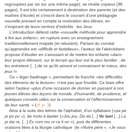
regroupées par six sur une même page), se révèle copieux (96
pages). Il est très certainement à destination des parents (et des
maîtres d'école) et s'inscrit dans le courant d'une pédagogie
nouvelle prenant en compte la motivation des élèves, en
s'inspirant de leurs centres d'intérêts : les Jeux.
L'introduction défend cette «
nouvelle méthode pour apprendre
à lire aux enfans
», en rupture avec un enseignement
traditionnellement insipide (et rebutant). Partant du constat
qu'apprendre est «
difficile et fastidieux
», l'auteur de l'abécédaire
propose d'étudier en s'amusant et de mettre les enfants «
dans
leur propre élément, sur le terrain qui leur est le plus familier ; de
les entretenir
[...]
de ce qu'ils aiment et connaissent le mieux, des
jeux !
»
Ce «
léger badinage
», permettant de franchir «
les difficultés
des élémens de la lecture
», n'est pas que frivolité. Ce biais offre
selon l'auteur «
plus d'une occasion de donner en passant à nos
jeunes élèves des leçons de morale, d'humanité, de prudence, et
quelques conseils utiles sur la conservation et l'affermissement
de leur santé.
» (
cf. p. 3
)
Ainsi à la suite des lettres de l'alphabet, d'un syllabaire («
pa pe
pi po pu
»), de mots à épeler («
Jou jou, Da da
[...]
Vo lant
[...]
La
pi dai re,
[...]
Ex com mu ni ca ti on
»), puis de différentes
oraisons liées à la liturgie catholique (le «
Notre père
», «
Je vous