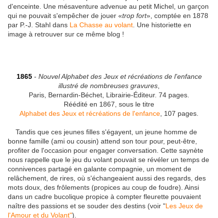
d'enceinte. Une mésaventure advenue au petit Michel, un garçon
qui ne pouvait s'empêcher de jouer «
trop fort
», comptée en 1878
par P.-J. Stahl dans
La Chasse au volant
. Une historiette en
image à retrouver sur ce même blog !
1865
-
Nouvel Alphabet des Jeux et récréations de l'enfance
illustré de nombreuses gravures
,
Paris, Bernardin-Béchet, Librairie-Éditeur. 74 pages.
Réédité en 1867, sous le titre
Alphabet des Jeux et récréations de l'enfance
, 107 pages.
Tandis que ces jeunes filles s'égayent, un jeune homme de
bonne famille (ami ou cousin) attend son tour pour, peut-être,
profiter de l'occasion pour engager conversation. Cette saynète
nous rappelle que le jeu du volant pouvait se révéler un temps de
connivences partagé en galante compagnie, un moment de
relâchement, de rires, où s'échangeaient aussi des regards, des
mots doux, des frôlements (propices au coup de foudre). Ainsi
dans un cadre bucolique propice à compter fleurette pouvaient
naître des passions et se souder des destins (voir "
Les Jeux de
l'Amour et du Volant"
).