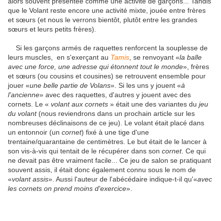
alors souvent présentée comme une activité de garçons... Tandis
que le Volant reste encore une activité mixte, jouée entre frères
et sœurs (et nous le verrons bientôt, plutôt entre les grandes
sœurs et leurs petits frères).
Si les garçons armés de raquettes renforcent la souplesse de
leurs muscles, en s'exerçant au
Tamis
, se renvoyant «
la balle
avec une force, une adresse qui étonnent tout le monde
», frères
et sœurs (ou cousins et cousines) se retrouvent ensemble pour
jouer «
une belle partie de Volans
». Si les uns y jouent «
à
l'ancienne
» avec des raquettes, d'autres y jouent avec des
cornets. Le «
volant aux cornets
» était une des variantes du
jeu
du volant
(nous reviendrons dans un prochain article sur les
nombreuses déclinaisons de ce jeu). Le volant était placé dans
un entonnoir (un
cornet
) fixé à une tige d'une
trentaine/quarantaine de centimètres. Le but était de le lancer à
son vis-à-vis qui tentait de le récupérer dans son
cornet
. Ce qui
ne devait pas être vraiment facile... Ce jeu de salon se pratiquant
souvent assis, il était donc également connu sous le nom de
«
volant assis
». Aussi l'auteur de l'abécédaire indique-t-il qu'«
avec
les cornets on prend moins d'exercice
».