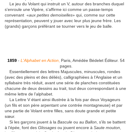
Le jeu du Volant qui instruit un V, autour des branches duquel
s'enroule une Vipère, s'affirme ici comme un passe-temps
convenant «
aux petites demoiselles
» qui, comme sur cette
représentation, peuvent y jouer avec leur plus jeune frère. Les
(grands) garçons préférant se tourner vers le jeu de balle.
1859
-
L'Alphabet en Action
,
Paris, Amédée Bédelet Éditeur. 54
pages.
Essentiellement des lettres Majuscules, minuscules, rondes
(avec des pleins et des déliés), calligraphiées à l'Anglaise et un
syllabaire très réduit, avant une série de planches constituées
chacune de deux dessins au trait, tout deux correspondant à une
même lettre de l'alphabet.
La Lettre V étant ainsi illustrée à la fois par deux Voyageurs
(un fils et son père arpentant une contrée montagneuse) et par
une partie de Volant entre filles, sans doute grande et petite
sœur.
Si les garçons jouent à la
Bascule
ou au
Ballon
, s'ils se battent
à l'épée, font des
Glissages
ou jouent encore à
Saute mouton
,