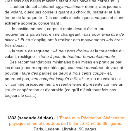
- les sols des belles maisons étant alors pavés de carreaux...).
L'auteur de cet alphabet «
gymnastique
» donne, aux joueurs
de Volant, quelques conseils quant au choix du matériel et à la
tenue de la raquette. Des conseils «techniques» vagues et d'une
extrême sobriété, concernant :
- le positionnement, corps et main devant éviter tout
mouvements parasites, en ne changeant «
pas pour ainsi dire de
place
» ! Et en s'appliquant à réaliser des mouvements «
du bras
très-doux
» ;
- la tenue de raquette : «
à peu près droite
» et la trajectoire du
volant, rectiligne : «
tenu à peu de hauteur horizontalement
».
Des recommandations minimales bien mises en pratique par
les deux joueurs représentés qui, «
de cette manière
», devraient
pouvoir «
faire des parties de deux à trois cents coups
» et,
pourquoi pas, «
en compter jusqu'à mille
» ! Le jeu du volant est
ici, comme précédemment, essentiellement présenté comme un
jeu de coopération et d'entraide (ce qu'il n'était toutefois pas
toujours le cas...).
1832 (seconde édition)
-
L'Étude et la Récréation. Abécédaire
physique et moral des Jeux de l'Enfance. Orné de 35 figures
.
Paris, Ledentu Librairie. 96 pages.