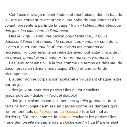
Cet épais ouvrage mêlant études et récréations, dont le bas de
la 1ère de couverture est ornée d'une paire de raquettes et d'un
volant, présente à partir de la page 46 un «
Tableau Alphabétique
des jeux les plus chers à l'enfance
».
Des jeux qui «s
ont une besoin pour l'enfance ;
[car]
ils
délassent l'esprit et fortifient le corps
». Les «
enfans
» sont donc
invités à jouer «
de tout
[leur]
cœur dans les momens de
récréation
», pour ensuite se remettre avec tout autant «
d'ardeur
au travail, quand vient à sonner l'heure qui vous y rappelle.
»
Les jeux sont ainsi vu à la fois comme un temps de détente, de
décompression (dirions nous aujourd'hui) et une sorte de
récompense.
L'auteur donne corps à son alphabet en illustrant chaque lettre
par un jeu :
- des jeux au goût des petites filles plutôt gentillets
(escarpolette, «diable» - l'actuel diabolo) ;
- des jeux ciblant essentiellement les «
petits garçons
», dont
certains font l'objet de mises en gardes contre les dangers qu'il
renferment, tels
La Fronde
ou
La Glissoire
(qui fait mal au
derrière). D'autres, comme la
Marelle
excluent les petites filles :
«
une demoiselle ne saute pas à cloche-pied
» ! La Marelle était