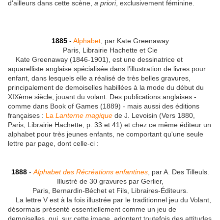
d'ailleurs dans cette scène,
a priori
, exclusivement féminine.
1885
-
Alphabet
, par Kate Greenaway
Paris, Librairie Hachette et Cie
Kate Greenaway (1846-1901), est une dessinatrice et
aquarelliste anglaise spécialisée dans l'illustration de livres pour
enfant, dans lesquels elle a réalisé de très belles gravures,
principalement de demoiselles habillées à la mode du début du
XIXème siècle, jouant du volant. Des publications anglaises -
comme dans Book of Games (1889) - mais aussi des éditions
françaises :
La
Lanterne magique
de J. Levoisin (Vers 1880,
Paris, Librairie Hachette, p. 33 et 41) et chez ce même éditeur un
alphabet pour très jeunes enfants, ne comportant qu'une seule
lettre par page, dont celle-ci :
1888
-
Alphabet des Récréations enfantines
, par A. Des Tilleuls.
Illustré de 30 gravures par Gerlier,
Paris, Bernardin-Béchet et Fils, Libraires-Éditeurs.
La lettre V est à la fois illustrée par le traditionnel jeu du Volant,
désormais présenté essentiellement comme un jeu de
demoiselles, qui, sur cette image, adoptent toutefois des attitudes