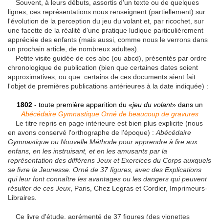
Souvent, à leurs débuts, assortis d'un texte ou de quelques
lignes, ces représentations nous renseignent (partiellement) sur
l'évolution de la perception du jeu du volant et, par ricochet, sur
une facette de la réalité d'une pratique ludique particulièrement
appréciée des enfants (mais aussi, comme nous le verrons dans
un prochain article, de nombreux adultes).
Petite visite guidée de ces abc (ou abcd), présentés par ordre
chronologique de publication (bien que certaines dates soient
approximatives, ou que certains de ces documents aient fait
l'objet de premières publications antérieures à la date indiquée) :
1802
- toute première apparition du «
jeu du volant
» dans un
Abécédaire Gymnastique Orné de beaucoup de gravures
Le titre repris en page intérieure est bien plus explicite (nous
en avons conservé l'orthographe de l'époque) :
Abécédaire
Gymnastique ou Nouvelle Méthode pour apprendre à lire aux
enfans, en les instruisant, et en les amusants par la
représentation des différens Jeux et Exercices du Corps auxquels
se livre la Jeunesse. Orné de 37 figures, avec des Explications
qui leur font connaître les avantages ou les dangers qui peuvent
résulter de ces Jeux
, Paris, Chez Legras et Cordier, Imprimeurs-
Libraires.
Ce livre d'étude, agrémenté de 37 figures (des vignettes