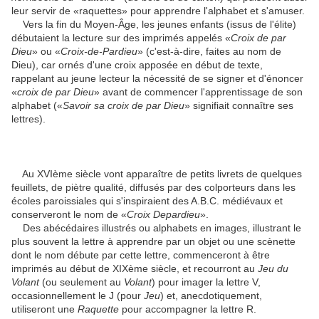
leur servir de «raquettes» pour apprendre l'alphabet et s'amuser.
Vers la fin du Moyen-Âge, les jeunes enfants (issus de l'élite)
débutaient la lecture sur des imprimés appelés «
Croix de par
Dieu
» ou «
Croix-de-Pardieu
» (c'est-à-dire, faites au nom de
Dieu), car ornés d'une croix apposée en début de texte,
rappelant au jeune lecteur la nécessité de se signer et d'énoncer
«
croix de par Dieu
» avant de commencer l'apprentissage de son
alphabet («
Savoir sa croix de par Dieu
» signifiait connaître ses
lettres).
Au XVIème siècle vont apparaître de petits livrets de quelques
feuillets, de piètre qualité, diffusés par des colporteurs dans les
écoles paroissiales qui s'inspiraient des A.B.C. médiévaux et
conserveront le nom de «
Croix Depardieu
».
Des abécédaires illustrés ou alphabets en images, illustrant le
plus souvent la lettre à apprendre par un objet ou une scènette
dont le nom débute par cette lettre, commenceront à être
imprimés au début de XIXème siècle, et recourront au
Jeu du
Volant
(ou seulement au
Volant
) pour imager la lettre V,
occasionnellement le J (pour
Jeu
) et, anecdotiquement,
utiliseront une
Raquette
pour accompagner la lettre R.