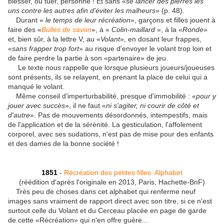
blesser, ou tuer, personne ! Et sans «
se lancer des pierres les
uns contre les autres afin d'éviter les malheurs
» (p. 48).
Durant «
le temps de leur récréation
», garçons et filles jouent à
faire des «
Bulles de savon
», à «
Colin-maillard
», à la «
Ronde
»
et, bien sûr, à la lettre V, au «
Volant
», en dosant leur frappes,
«
sans frapper trop fort
» au risque d'envoyer le volant trop loin et
de faire perdre la partie à son «partenaire» de jeu.
Le texte nous rappelle que lorsque plusieurs joueurs/joueuses
sont présents, ils se relayent, en prenant la place de celui qui a
manqué le volant.
Même conseil d'imperturbabilité, presque d'immobilité : «
pour y
jouer avec succès
», il ne faut «
ni s'agiter, ni courir de côté et
d'autre
». Pas de mouvements désordonnés, intempestifs, mais
de l'application et de la sérénité. La gesticulation, l'affolement
corporel, avec ses sudations, n'est pas de mise pour des enfants
et des dames de la bonne société !
1851
-
Récréation des petites filles. Alphabet
(réédition d'après l'originale en 2013, Paris, Hachette-BnF)
Très peu de choses dans cet alphabet qui renferme neuf
images sans vraiment de rapport direct avec son titre, si ce n'est
surtout celle du Volant et du Cerceau placée en page de garde
de cette «Récréation» qui n'en offre guère...