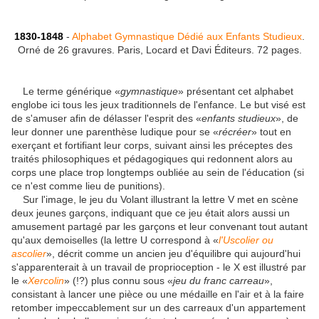
1830-1848
-
Alphabet Gymnastique
Dédié aux Enfants Studieux
.
Orné de 26 gravures. Paris, Locard et Davi Éditeurs. 72 pages.
Le terme générique «
gymnastique
» présentant cet alphabet
englobe ici tous les jeux traditionnels de l'enfance. Le but visé est
de s'amuser afin de délasser l'esprit des «
enfants studieux
», de
leur donner une parenthèse ludique pour se «
récréer
» tout en
exerçant et fortifiant leur corps, suivant ainsi les préceptes des
traités philosophiques et pédagogiques qui redonnent alors au
corps une place trop longtemps oubliée au sein de l'éducation (si
ce n'est comme lieu de punitions).
Sur l'image, le jeu du Volant illustrant la lettre V met en scène
deux jeunes garçons, indiquant que ce jeu était alors aussi un
amusement partagé par les garçons et leur convenant tout autant
qu'aux demoiselles (la lettre U correspond à «
l'Uscolier ou
ascolier
», décrit comme un ancien jeu d'équilibre qui aujourd'hui
s'apparenterait à un travail de proprioception - le X est illustré par
le «
Xercolin
» (!?) plus connu sous «
jeu du franc carreau
»,
consistant à lancer une pièce ou une médaille en l'air et à la faire
retomber impeccablement sur un des carreaux d'un appartement