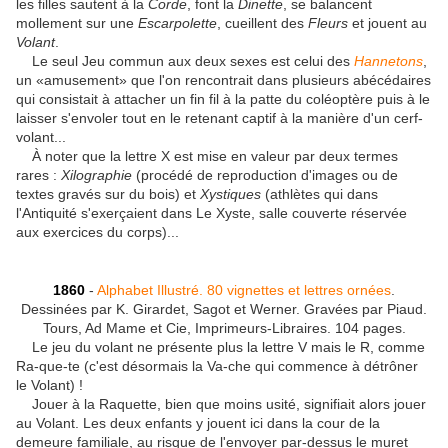
les filles sautent à la
Corde
, font la
Dinette
, se balancent
mollement sur une
Escarpolette
, cueillent des
Fleurs
et jouent au
Volant
.
Le seul Jeu commun aux deux sexes est celui des
Hannetons
,
un «amusement» que l'on rencontrait dans plusieurs abécédaires
qui consistait à attacher un fin fil à la patte du coléoptère puis à le
laisser s'envoler tout en le retenant captif à la manière d'un cerf-
volant...
À noter que la lettre X est mise en valeur par deux termes
rares :
Xilographie
(procédé de reproduction d'images ou de
textes gravés sur du bois) et
Xystiques
(athlètes qui dans
l'Antiquité s'exerçaient dans Le Xyste, salle couverte réservée
aux exercices du corps)...
1860
-
Alphabet Illustré. 80 vignettes et lettres ornées
.
Dessinées par K. Girardet, Sagot et Werner. Gravées par Piaud.
Tours, Ad Mame et Cie, Imprimeurs-Libraires. 104 pages.
Le jeu du volant ne présente plus la lettre V mais le R, comme
Ra-que-te (c'est désormais la Va-che qui commence à détrôner
le Volant) !
Jouer à la Raquette, bien que moins usité, signifiait alors jouer
au Volant. Les deux enfants y jouent ici dans la cour de la
demeure familiale, au risque de l'envoyer par-dessus le muret