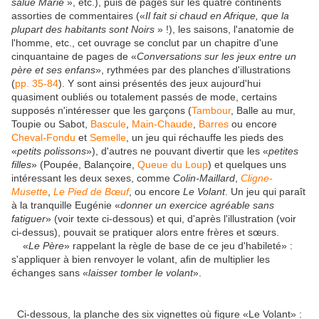
salue Marie
», etc.), puis de pages sur les quatre continents
assorties de commentaires («
Il fait si chaud en Afrique, que la
plupart des habitants sont Noirs
» !), les saisons, l'anatomie de
l'homme, etc., cet ouvrage se conclut par un chapitre d'une
cinquantaine de pages de «
Conversations sur les jeux entre un
père et ses enfans
», rythmées par des planches d'illustrations
(
pp. 35-84
). Y sont ainsi présentés des jeux aujourd'hui
quasiment oubliés ou totalement passés de mode, certains
supposés n'intéresser que les garçons (
Tambour
, Balle au mur,
Toupie ou Sabot,
Bascule
,
Main-Chaude
,
Barres
ou encore
Cheval-Fondu
et
Semelle
, un jeu qui réchauffe les pieds des
«
petits polissons
»), d'autres ne pouvant divertir que les «
petites
filles
» (Poupée, Balançoire,
Queue du Loup
) et quelques uns
intéressant les deux sexes, comme
Colin-Maillard
,
Cligne-
Musette
,
Le Pied de Bœuf
, ou encore
Le Volant
. Un jeu qui paraît
à la tranquille Eugénie «
donner un exercice agréable sans
fatiguer
» (voir texte ci-dessous) et qui, d'après l'illustration (voir
ci-dessus), pouvait se pratiquer alors entre frères et sœurs.
«
Le Père
» rappelant la règle de base de ce jeu d'habileté» :
s'appliquer à bien renvoyer le volant, afin de multiplier les
échanges sans «
laisser tomber le volant
».
Ci-dessous, la planche des six vignettes où figure «Le Volant» :