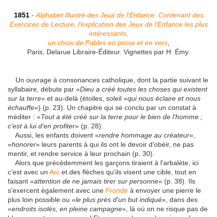
1851
-
Alphabet Illustré des Jeux de l'Enfance. Contenant des
Exercices de Lecture, l'explication des Jeux de l'Enfance les plus
intéressants,
un choix de Fables en prose et en vers
,
Paris, Delarue Libraire-Éditeur. Vignettes par H. Émy.
Un ouvrage à consonances catholique, dont la partie suivant le
syllabaire, débute par «
Dieu a créé toutes les choses qui existent
sur la terre
» et au-delà (étoiles, soleil «
qui nous éclaire et nous
échauffe
») (p. 23). Un chapitre qui se conclu par un constat à
méditer : «
Tout a été créé sur la terre pour le bien de l'homme ;
c'est à lui d'en profiter
» (p. 28).
Aussi, les enfants doivent «
rendre hommage au créateur
»,
«
honorer
» leurs parents à qui ils ont le devoir d'obéir, ne pas
mentir, et rendre service à leur prochain (p. 30).
Alors que précédemment les garçons tiraient à l'arbalète, ici
c'est avec un
Arc
et des flèches qu'ils visent une cible, tout en
faisant «
attention de ne jamais tirer sur personne
» (p. 38). Ils
s'exercent également avec une
Fronde
à envoyer une pierre le
plus loin possible ou «
le plus près d'un but indiqué
», dans des
«
endroits isolés, en pleine campagne
», là où on ne risque pas de