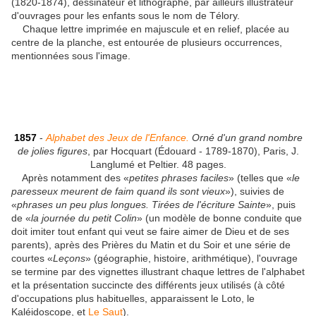
(1820-1874), dessinateur et lithographe, par ailleurs illustrateur
d'ouvrages pour les enfants sous le nom de Télory.
Chaque lettre imprimée en majuscule et en relief, placée au
centre de la planche, est entourée de plusieurs occurrences,
mentionnées sous l'image.
1857
-
Alphabet des Jeux de l'Enfance.
Orné d'un grand nombre
de jolies figures
, par Hocquart (Édouard - 1789-1870), Paris, J.
Langlumé et Peltier. 48 pages.
Après notamment des «
petites phrases faciles
» (telles que «
le
paresseux meurent de faim quand ils sont vieux
»), suivies de
«
phrases un peu plus longues. Tirées de l'écriture Sainte
», puis
de «
la journée du petit Colin
» (un modèle de bonne conduite que
doit imiter tout enfant qui veut se faire aimer de Dieu et de ses
parents), après des Prières du Matin et du Soir et une série de
courtes «
Leçons
» (géographie, histoire, arithmétique), l'ouvrage
se termine par des vignettes illustrant chaque lettres de l'alphabet
et la présentation succincte des différents jeux utilisés (à côté
d'occupations plus habituelles, apparaissent le Loto, le
Kaléidoscope, et
Le Saut
).