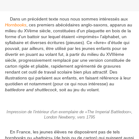
Dans un précédent texte nous nous sommes intéressés aux
Hornbooks
, ces premiers abécédaires anglo-saxons, apparus au
milieu du XVème siècle, constituées d'un plaquette en bois de la
forme d'un battoir sur lequel étaient «imprimés» l'alphabet, un
syllabaire et diverses écritures (pieuses). Ce «livre» d'étude qui
pouvait, par ailleurs, être utilisé par les jeunes enfants pour se
divertir en jouant au volant fut, à partir du milieu du XVIIIème
siècle, progressivement remplacé par une version constituée de
carton rigide et pliable, rapidement agrémenté de gravures
rendant cet outil de travail scolaire bien plus attractif. Des
illustrations qui parlaient aux enfants, en faisant référence à leur
quotidien et notamment (pour ce qui nous intéresse) au
battledore and shuttlecock
, soit au jeu du volant.
Impression de l'intérieur d'un exemplaire de «The Imperial Battledoor»,
London Newberry, vers 1795
En France, les jeunes élèves ne disposèrent pas de tels
hornbooks
ou «
battoirs
» (de bois ou de carton) qui puissent aussi