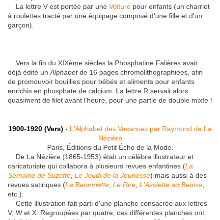
La lettre V est portée par une
Voiture
pour enfants (un charriot
à roulettes tracté par une équipage composé d'une fille et d'un
garçon).
Vers la fin du XIXème siècles la Phosphatine Falières avait
déjà édité un
Alphabet
de 16 pages chromolithographiées, afin
de promouvoir bouillies pour bébés et aliments pour enfants
enrichis en phosphate de calcium. La lettre R servait alors
quasiment de filet avant l'heure, pour une partie de double mixte !
1900-1920 (Vers)
-
L'Alphabet des Vacances par Raymond de La
Nézière
Paris, Éditions du Petit Écho de la Mode.
De La Nézière (1865-1953) était un célèbre illustrateur et
caricaturiste qui collabora à plusieurs revues enfantines (
La
Semaine de Suzette
,
Le Jeudi de la Jeunesse
) mais aussi à des
revues satiriques (
La Baïonnette
,
Le Rire
,
L'Assiette au Beurre
,
etc.).
Cette illustration fait parti d'une planche consacrée aux lettres
V, W et X. Regroupées par quatre, ces différentes planches ont