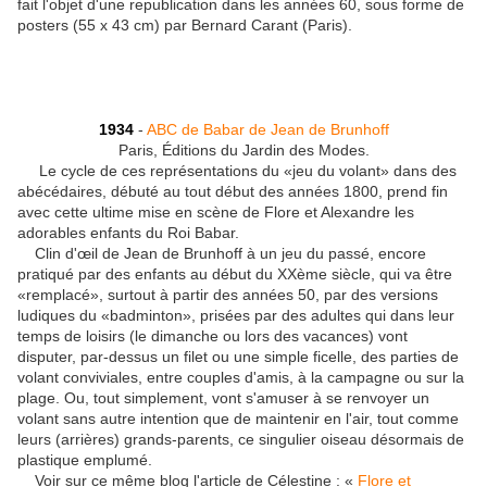
fait l'objet d'une republication dans les années 60, sous forme de
posters (55 x 43 cm) par Bernard Carant (Paris).
1934
-
ABC de Babar de Jean de Brunhoff
Paris, Éditions du Jardin des Modes.
Le cycle de ces représentations du «jeu du volant» dans des
abécédaires, débuté au tout début des années 1800, prend fin
avec cette ultime mise en scène de Flore et Alexandre les
adorables enfants du Roi Babar.
Clin d'œil de Jean de Brunhoff à un jeu du passé, encore
pratiqué par des enfants au début du XXème siècle, qui va être
«remplacé», surtout à partir des années 50, par des versions
ludiques du «badminton», prisées par des adultes qui dans leur
temps de loisirs (le dimanche ou lors des vacances) vont
disputer, par-dessus un filet ou une simple ficelle, des parties de
volant conviviales, entre couples d'amis, à la campagne ou sur la
plage. Ou, tout simplement, vont s'amuser à se renvoyer un
volant sans autre intention que de maintenir en l'air, tout comme
leurs (arrières) grands-parents, ce singulier oiseau désormais de
plastique emplumé.
Voir sur ce même blog l'article de Célestine : «
Flore et