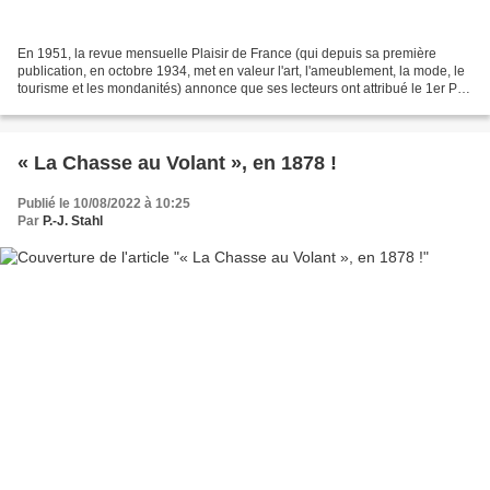
En 1951, la revue mensuelle Plaisir de France (qui depuis sa première
publication, en octobre 1934, met en valeur l'art, l'ameublement, la mode, le
tourisme et les mondanités) annonce que ses lecteurs ont attribué le 1er Prix
du «Concours des plus belles...
« La Chasse au Volant », en 1878 !
Publié le 10/08/2022 à 10:25
Par
P.-J. Stahl